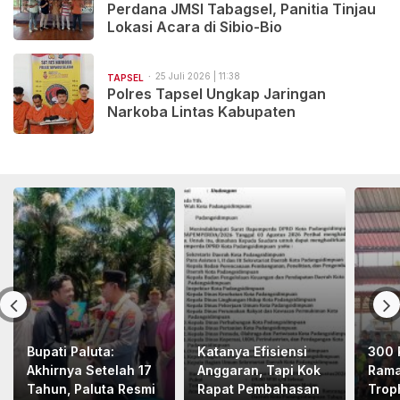
Perdana JMSI Tabagsel, Panitia Tinjau
Lokasi Acara di Sibio-Bio
25 Juli 2026 | 11:38
TAPSEL
Polres Tapsel Ungkap Jaringan
Narkoba Lintas Kabupaten
Bupati Paluta:
Katanya Efisiensi
300 
Akhirnya Setelah 17
Anggaran, Tapi Kok
Rama
Tahun, Paluta Resmi
Rapat Pembahasan
Trop