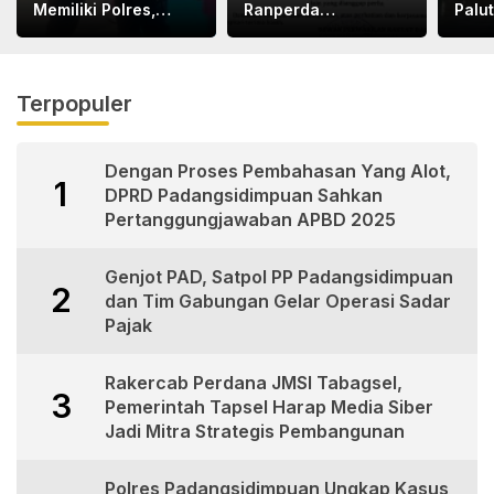
Memiliki Polres,
Ranperda
Palu
Terima Kasih Pak
Dilaksanakan Di
Kapolri dan Pak
Medan, Urgensinya
Kapoldasu
Apa?
Terpopuler
Dengan Proses Pembahasan Yang Alot,
1
DPRD Padangsidimpuan Sahkan
Pertanggungjawaban APBD 2025
Genjot PAD, Satpol PP Padangsidimpuan
2
dan Tim Gabungan Gelar Operasi Sadar
Pajak
Rakercab Perdana JMSI Tabagsel,
3
Pemerintah Tapsel Harap Media Siber
Jadi Mitra Strategis Pembangunan
Polres Padangsidimpuan Ungkap Kasus