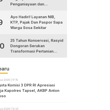
Penganiayaan dan
Narkotika, 9 Tersangka
Diamankan
Ayo Hadiri! Layanan NIB,
9
KTP, Pajak Dan Paspor Sapa
Warga Sosa Sekitar
25 Tahun Konservasi, Rasyid
10
Dongoran Serukan
Transformasi Pertanian
Berkelanjutan di Tabagsel
baru
us 2026 | 17:15
ota Komisi 3 DPR RI Apresiasi
rja Kapolres Tapsel, AKBP Anton
oso
us 2026 | 12:23