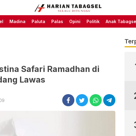
Harian Tabagsel Official
Harian Tabagsel
Website
el
Madina
Paluta
Palas
Opini
Politik
Anak Tabagse
Ter
stina Safari Ramadhan di
dang Lawas
:09