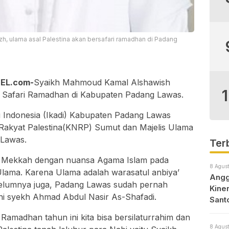
h, ulama asal Palestina akan bersafari ramadhan di Padang
EL.com-
Syaikh Mahmoud Kamal Alshawish
na Safari Ramadhan di Kabupaten Padang Lawas.
Da’i Indonesia (Ikadi) Kabupaten Padang Lawas
Rakyat Palestina(KNRP) Sumut dan Majelis Ulama
 Lawas.
Ter
i Mekkah dengan nuansa Agama Islam pada
8 Agust
lama. Karena Ulama adalah warasatul anbiya’
Angg
ebelumnya juga, Padang Lawas sudah pernah
Kine
akni syekh Ahmad Abdul Nasir As-Shafadi.
Sant
Ramadhan tahun ini kita bisa bersilaturrahim dan
8 Agust