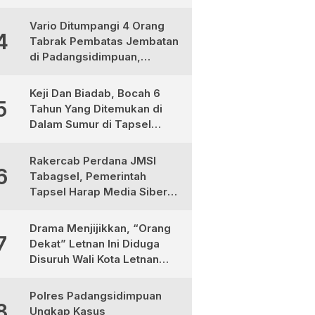
Medan, Urgensinya Apa?
Vario Ditumpangi 4 Orang
4
Tabrak Pembatas Jembatan
di Padangsidimpuan,
1Tewas dan 3 Terluka
Keji Dan Biadab, Bocah 6
5
Tahun Yang Ditemukan di
Dalam Sumur di Tapsel
Ternyata Korban
Pembunuhan, Pelaku
Rakercab Perdana JMSI
6
Berhasil di Bekuk Polisi
Tabagsel, Pemerintah
Tapsel Harap Media Siber
Jadi Mitra Strategis
Pembangunan
Drama Menjijikkan, “Orang
7
Dekat” Letnan Ini Diduga
Disuruh Wali Kota Letnan
Labrak Rapat Bapemperda
di Medan
Polres Padangsidimpuan
8
Ungkap Kasus