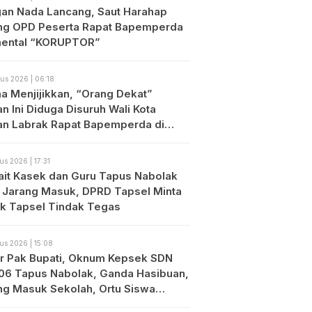
an Nada Lancang, Saut Harahap
ng OPD Peserta Rapat Bapemperda
ental “KORUPTOR”
us 2026 | 06:18
a Menjijikkan, “Orang Dekat”
n Ini Diduga Disuruh Wali Kota
an Labrak Rapat Bapemperda di
an
us 2026 | 17:31
ait Kasek dan Guru Tapus Nabolak
 Jarang Masuk, DPRD Tapsel Minta
ik Tapsel Tindak Tegas
us 2026 | 15:08
r Pak Bupati, Oknum Kepsek SDN
06 Tapus Nabolak, Ganda Hasibuan,
ng Masuk Sekolah, Ortu Siswa
es