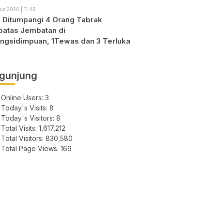
us 2026 | 11:49
o Ditumpangi 4 Orang Tabrak
atas Jembatan di
ngsidimpuan, 1Tewas dan 3 Terluka
gunjung
Online Users:
3
Today's Visits:
8
Today's Visitors:
8
Total Visits:
1,617,212
Total Visitors:
830,580
Total Page Views:
169