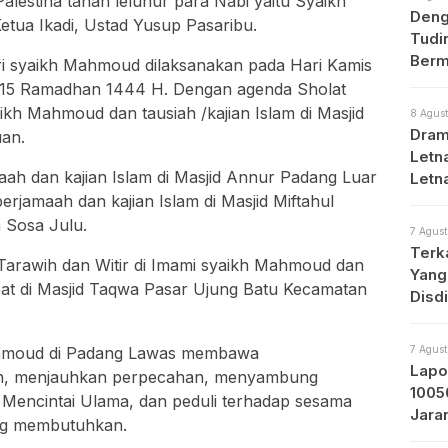
lestina tanah leluhur para Nabi yaitu Syaikh
Deng
tua Ikadi, Ustad Yusup Pasaribu.
Tudi
Berm
i syaikh Mahmoud dilaksanakan pada Hari Kamis
tan 15 Ramadhan 1444 H. Dengan agenda Sholat
kh Mahmoud dan tausiah /kajian Islam di Masjid
8 Agust
Dram
uan.
Letna
maah dan kajian Islam di Masjid Annur Padang Luar
Letn
rjamaah dan kajian Islam di Masjid Miftahul
Med
 Sosa Julu.
7 Agust
Terk
 Tarawih dan Witir di Imami syaikh Mahmoud dan
Yang
pat di Masjid Taqwa Pasar Ujung Batu Kecamatan
Disd
Mahmoud di Padang Lawas membawa
7 Agust
Lapo
an, menjauhkan perpecahan, menyambung
1005
 Mencintai Ulama, dan peduli terhadap sesama
Jara
ng membutuhkan.
Prot