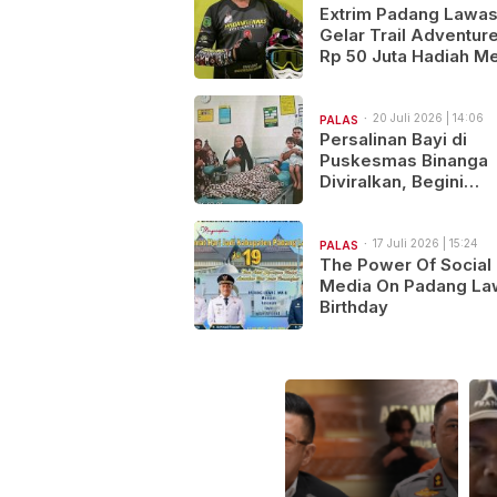
Extrim Padang Lawa
Gelar Trail Adventure
Rp 50 Juta Hadiah Me
“Satu Jalur, Seribu Ce
Satu Tujuan..Salam S
Hobi!
20 Juli 2026 | 14:06
PALAS
Persalinan Bayi di
Puskesmas Binanga
Diviralkan, Begini
Kronologi Medis
Kejadiannya…
17 Juli 2026 | 15:24
PALAS
The Power Of Social
Media On Padang La
Birthday