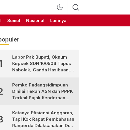
l
Sumut
Nasional
Lainnya
populer
Lapor Pak Bupati, Oknum
1
Kepsek SDN 100506 Tapus
Nabolak, Ganda Hasibuan,
Jarang Masuk Sekolah, Ortu
Siswa Protes
Pemko Padangsidimpuan
2
Dinilai Tekan ASN dan PPPK
Terkait Pajak Kenderaan
Bermotor
Katanya Efisiensi Anggaran,
3
Tapi Kok Rapat Pembahasan
Ranperda Dilaksanakan Di