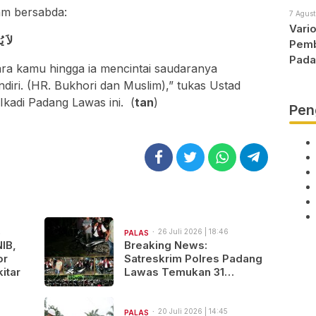
lam bersabda:
7 Agust
Vari
لاَ ي
Pemb
Pada
ara kamu hingga ia mencintai saudaranya
ndiri. (HR. Bukhori dan Muslim),” tukas Ustad
kadi Padang Lawas ini. (
tan
)
Pen
2
26 Juli 2026 | 18:46
PALAS
NIB,
Breaking News:
or
Satreskrim Polres Padang
itar
Lawas Temukan 31
Sepeda Motor Diduga
Hasil Kejahatan
20 Juli 2026 | 14:45
PALAS