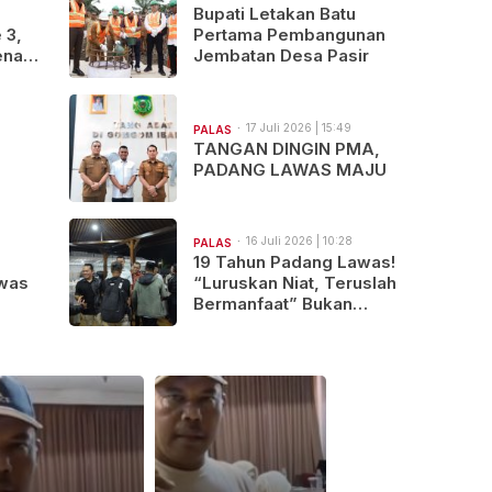
s
Bupati Letakan Batu
 3,
Pertama Pembangunan
nanti
Jembatan Desa Pasir
rita,
atu
17 Juli 2026 | 15:49
PALAS
TANGAN DINGIN PMA,
PADANG LAWAS MAJU
16 Juli 2026 | 10:28
PALAS
19 Tahun Padang Lawas!
was
“Luruskan Niat, Teruslah
Bermanfaat” Bukan
Sekadar Kata-Kata