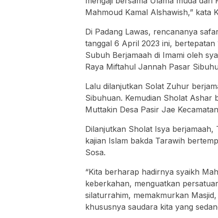
mengaji bersama Ulama muda dari Pa
Mahmoud Kamal Alshawish,” kata Ke
Di Padang Lawas, rencananya safar
tanggal 6 April 2023 ini, bertepa
Subuh Berjamaah di Imami oleh syai
Raya Miftahul Jannah Pasar Sibuh
Lalu dilanjutkan Solat Zuhur berja
Sibuhuan. Kemudian Sholat Ashar be
Muttakin Desa Pasir Jae Kecamatan
Dilanjutkan Sholat Isya berjamaah,
kajian Islam bakda Tarawih bertem
Sosa.
“Kita berharap hadirnya syaikh 
keberkahan, menguatkan persatu
silaturrahim, memakmurkan Masjid,
khususnya saudara kita yang seda