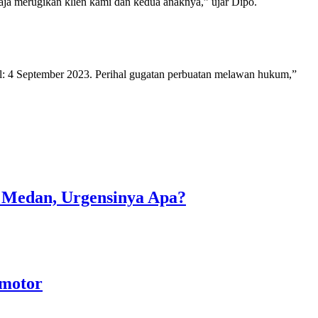
aja merugikan klien kami dan kedua anaknya,” ujar Dipo.
l: 4 September 2023. Perihal gugatan perbuatan melawan hukum,”
i Medan, Urgensinya Apa?
rmotor