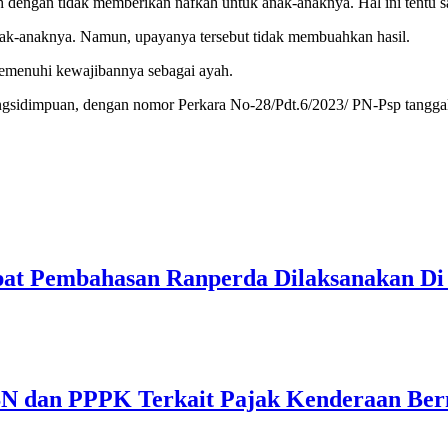
 dengan tidak memberikan nafkah untuk anak-anaknya. Hal ini tentu s
k-anaknya. Namun, upayanya tersebut tidak membuahkan hasil.
emenuhi kewajibannya sebagai ayah.
ngsidimpuan, dengan nomor Perkara No-28/Pdt.6/2023/ PN-Psp tangga
apat Pembahasan Ranperda Dilaksanakan D
SN dan PPPK Terkait Pajak Kenderaan Be