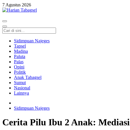
7 Agustus 2026
Harian Tabagsel
Harian Tabagsel Official Website
Sidimpuan Najeges
Tapsel
Madina
Paluta
Palas
Opini
Politik
Anak Tabagsel
Sumut
Nasional
Lainnya
Sidimpuan Najeges
Cerita Pilu Ibu 2 Anak: Media