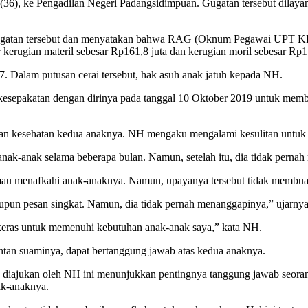
(36), ke Pengadilan Negeri Padangsidimpuan. Gugatan tersebut dila
ugatan tersebut dan menyatakan bahwa RAG (Oknum Pegawai UPT KP
ugian materil sebesar Rp161,8 juta dan kerugian moril sebesar Rp1 
 Dalam putusan cerai tersebut, hak asuh anak jatuh kepada NH.
epakatan dengan dirinya pada tanggal 10 Oktober 2019 untuk membe
dan kesehatan kedua anaknya. NH mengaku mengalami kesulitan untu
ak-anak selama beberapa bulan. Namun, setelah itu, dia tidak perna
au menafkahi anak-anaknya. Namun, upayanya tersebut tidak membuah
upun pesan singkat. Namun, dia tidak pernah menanggapinya,” ujarnya
 keras untuk memenuhi kebutuhan anak-anak saya,” kata NH.
an suaminya, dapat bertanggung jawab atas kedua anaknya.
ajukan oleh NH ini menunjukkan pentingnya tanggung jawab seorang
ak-anaknya.