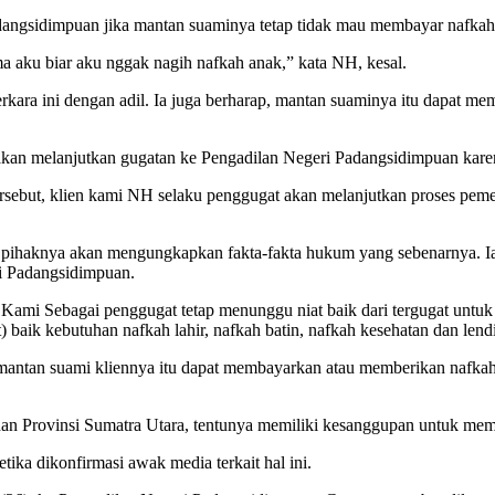
dangsidimpuan jika mantan suaminya tetap tidak mau membayar nafkah
ma aku biar aku nggak nagih nafkah anak,” kata NH, kesal.
kara ini dengan adil. Ia juga berharap, mantan suaminya itu dapat 
kan melanjutkan gugatan ke Pengadilan Negeri Padangsidimpuan kar
rsebut, klien kami NH selaku penggugat akan melanjutkan proses peme
, pihaknya akan mengungkapkan fakta-fakta hukum yang sebenarnya. Ia
ri Padangsidimpuan.
n Kami Sebagai penggugat tetap menunggu niat baik dari tergugat un
 baik kebutuhan nafkah lahir, nafkah batin, nafkah kesehatan dan lend
mantan suami kliennya itu dapat membayarkan atau memberikan nafka
an Provinsi Sumatra Utara, tentunya memiliki kesanggupan untuk me
ka dikonfirmasi awak media terkait hal ini.