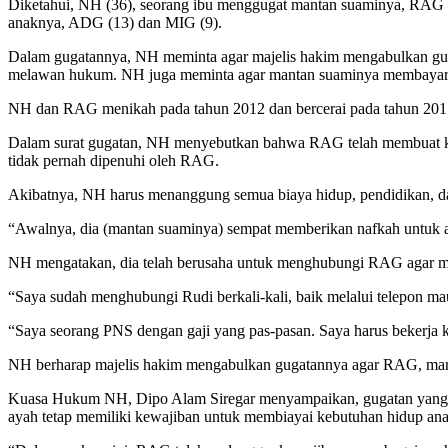
Diketahui, NH (36), seorang ibu menggugat mantan suaminya, RAG 
anaknya, ADG (13) dan MIG (9).
Dalam gugatannya, NH meminta agar majelis hakim mengabulkan g
melawan hukum. NH juga meminta agar mantan suaminya membayar ker
NH dan RAG menikah pada tahun 2012 dan bercerai pada tahun 2017.
Dalam surat gugatan, NH menyebutkan bahwa RAG telah membuat kes
tidak pernah dipenuhi oleh RAG.
Akibatnya, NH harus menanggung semua biaya hidup, pendidikan, 
“Awalnya, dia (mantan suaminya) sempat memberikan nafkah untuk an
NH mengatakan, dia telah berusaha untuk menghubungi RAG agar m
“Saya sudah menghubungi Rudi berkali-kali, baik melalui telepon ma
“Saya seorang PNS dengan gaji yang pas-pasan. Saya harus bekerja
NH berharap majelis hakim mengabulkan gugatannya agar RAG, mant
Kuasa Hukum NH, Dipo Alam Siregar menyampaikan, gugatan yang di
ayah tetap memiliki kewajiban untuk membiayai kebutuhan hidup an