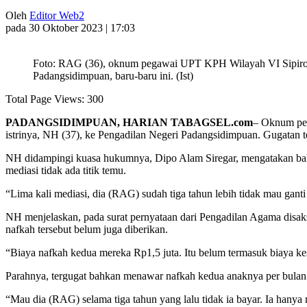
Oleh
Editor Web2
pada 30 Oktober 2023 | 17:03
Foto: RAG (36), oknum pegawai UPT KPH Wilayah VI Sipirok, 
Padangsidimpuan, baru-baru ini. (Ist)
Total Page Views:
300
PADANGSIDIMPUAN, HARIAN TABAGSEL.com
– Oknum peg
istrinya, NH (37), ke Pengadilan Negeri Padangsidimpuan. Gugatan t
NH didampingi kuasa hukumnya, Dipo Alam Siregar, mengatakan bahwa
mediasi tidak ada titik temu.
“Lima kali mediasi, dia (RAG) sudah tiga tahun lebih tidak mau gan
NH menjelaskan, pada surat pernyataan dari Pengadilan Agama disak
nafkah tersebut belum juga diberikan.
“Biaya nafkah kedua mereka Rp1,5 juta. Itu belum termasuk biaya ke
Parahnya, tergugat bahkan menawar nafkah kedua anaknya per bulan ha
“Mau dia (RAG) selama tiga tahun yang lalu tidak ia bayar. Ia hany