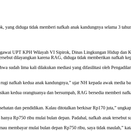
yang diduga tidak memberi nafkah anak kandungnya selama 3 tahun le
awai UPT KPH Wilayah VI Sipirok, Dinas Lingkungan Hidup dan Keh
ersebut dilayangkan karena RAG, diduga tidak memberikan nafkah kepa
 sudah lima kali dilakukan mediasi yang difasilitasi oleh Pengadila
ti rugi nafkah kedua anak kandungnya,” ujar NH kepada awak media bar
sikan kedua orangtuanya dan bersumpah, RAG bersedia memberi nafkah
sehatan dan pendidikan. Kalau ditotalkan berkisar Rp170 juta,” ungka
nya Rp750 ribu mulai bulan depan. Padahal, nafkah anak tersebut suda
a mau membayar mulai bulan depan Rp750 ribu, saya tidak maulah,” ka