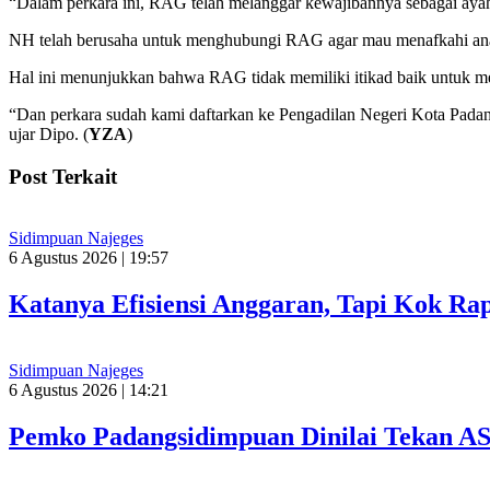
“Dalam perkara ini, RAG telah melanggar kewajibannya sebagai ayah
NH telah berusaha untuk menghubungi RAG agar mau menafkahi ana
Hal ini menunjukkan bahwa RAG tidak memiliki itikad baik untuk m
“Dan perkara sudah kami daftarkan ke Pengadilan Negeri Kota Pada
ujar Dipo. (
YZA
)
Post Terkait
Sidimpuan Najeges
6 Agustus 2026 | 19:57
Katanya Efisiensi Anggaran, Tapi Kok R
Sidimpuan Najeges
6 Agustus 2026 | 14:21
Pemko Padangsidimpuan Dinilai Tekan A