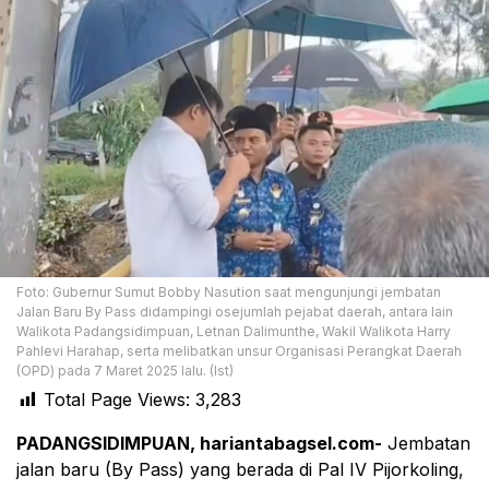
Foto: Gubernur Sumut Bobby Nasution saat mengunjungi jembatan
Jalan Baru By Pass didampingi osejumlah pejabat daerah, antara lain
Walikota Padangsidimpuan, Letnan Dalimunthe, Wakil Walikota Harry
Pahlevi Harahap, serta melibatkan unsur Organisasi Perangkat Daerah
(OPD) pada 7 Maret 2025 lalu. (Ist)
Total Page Views:
3,283
PADANGSIDIMPUAN, hariantabagsel.com-
Jembatan
jalan baru (By Pass) yang berada di Pal IV Pijorkoling,