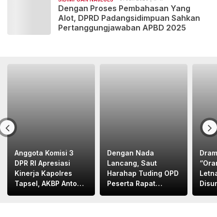
Dengan Proses Pembahasan Yang
Alot, DPRD Padangsidimpuan Sahkan
Pertanggungjawaban APBD 2025
Anggota Komisi 3
Dengan Nada
Dram
DPR RI Apresiasi
Lancang, Saut
“Ora
Kinerja Kapolres
Harahap Tuding OPD
Letn
Tapsel, AKBP Anton
Peserta Rapat
Disu
Santoso
Bapemperda
Letn
Bermental
Bape
“KORUPTOR”
Med