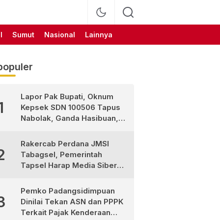
l
Sumut
Nasional
Lainnya
populer
Lapor Pak Bupati, Oknum
1
Kepsek SDN 100506 Tapus
Nabolak, Ganda Hasibuan,
Jarang Masuk Sekolah, Ortu
Siswa Protes
Rakercab Perdana JMSI
2
Tabagsel, Pemerintah
Tapsel Harap Media Siber
Jadi Mitra Strategis
Pembangunan
Pemko Padangsidimpuan
3
Dinilai Tekan ASN dan PPPK
Terkait Pajak Kenderaan