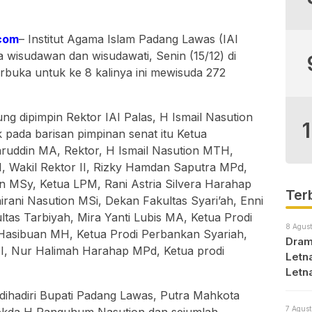
com
– Institut Agama Islam Padang Lawas (IAI
 wisudawan dan wisudawati, Senin (15/12) di
rbuka untuk ke 8 kalinya ini mewisuda 272
ung dipimpin Rektor IAI Palas, H Ismail Nasution
pada barisan pimpinan senat itu Ketua
faruddin MA, Rektor, H Ismail Nasution MTH,
I, Wakil Rektor II, Rizky Hamdan Saputra MPd,
uan MSy, Ketua LPM, Rani Astria Silvera Harahap
Ter
ani Nasution MSi, Dekan Fakultas Syari’ah, Enni
tas Tarbiyah, Mira Yanti Lubis MA, Ketua Prodi
8 Agust
asibuan MH, Ketua Prodi Perbankan Syariah,
Dram
I, Nur Halimah Harahap MPd, Ketua prodi
Letna
Letn
Med
t dihadiri Bupati Padang Lawas, Putra Mahkota
7 Agust