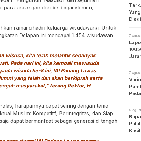
Sekda H Panguhum Nasution dan sejumlah
Terk
ir para undangan dari berbagai elemen,
Yang
Disd
kan ramai dihadiri keluarga wisudawan/i. Untuk
angkatan Delapan ini mencapai 1.454 wisudawan
7 Agust
Lapo
1005
n wisuda, kita telah melantik sebanyak
Jara
ti. Pada hari ini, kita kembali mewisuda
Prot
pada wisuda ke-8 ini, IAI Padang Lawas
7 Agust
alumni yang telah dan akan berkiprah serta
Vari
tengah masyarakat,” terang Rektor, H
Pemb
Pada
Palas, harapannya dapat seiring dengan tema
6 Agust
ektual Muslim: Kompetitif, Berintegritas, dan Siap
Bupat
saja dapat bermanfaat sebagai generasi di tengah
Palu
Kasi