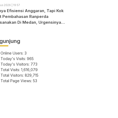
us 2026 | 19:57
nya Efisiensi Anggaran, Tapi Kok
t Pembahasan Ranperda
ksanakan Di Medan, Urgensinya
?
gunjung
Online Users:
3
Today's Visits:
965
Today's Visitors:
773
Total Visits:
1,616,079
Total Visitors:
829,715
Total Page Views:
53