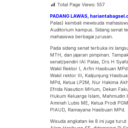
Total Page Views:
557
PADANG LAWAS, hariantabagsel.
Palas) kembali mewisuda mahasiswa
Auditorium kampus. Sidang senat te
mahasiswa berbagai jurusan.
Pada sidang senat terbuka ini langs
MTH, dan jajaran pimpinan. Tampak 
senat/pendiri IAI Palas, Drs H Sya
Wakil Rektor I, Arfin Hasibuan MPd
Wakil rektor III, Kalijunjung Hasib
MPd, Ketua LP2M, Nur Hakima Akhir
Efrida Nasution MHum, Dekan Fakul
Hukum Keluarga Islam, Mahmudin H
Aminah Lubis ME, Ketua Prodi PGM
PIAUD, Ramayana Hasibuan MPd.
Wisuda angkatan ke 8 ini juga turu