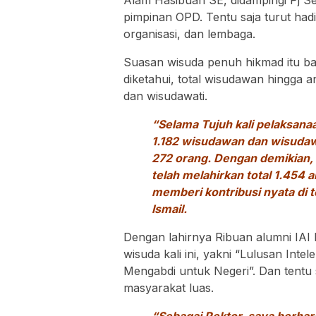
Alam Hasibuan SE, didampingi Pj 
pimpinan OPD. Tentu saja turut had
organisasi, dan lembaga.
Suasan wisuda penuh hikmad itu bah
diketahui, total wisudawan hingga 
dan wisudawati.
“Selama Tujuh kali pelaksanaa
1.182 wisudawan dan wisudawa
272 orang. Dengan demikian, 
telah melahirkan total 1.454 
memberi kontribusi nyata di 
Ismail.
Dengan lahirnya Ribuan alumni IAI 
wisuda kali ini, yakni “Lulusan Intel
Mengabdi untuk Negeri”. Dan tentu 
masyarakat luas.