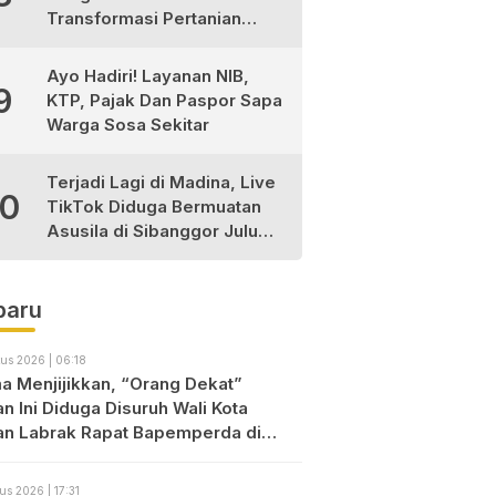
Transformasi Pertanian
Berkelanjutan di Tabagsel
Ayo Hadiri! Layanan NIB,
9
KTP, Pajak Dan Paspor Sapa
Warga Sosa Sekitar
Terjadi Lagi di Madina, Live
10
TikTok Diduga Bermuatan
Asusila di Sibanggor Julu
Dilaporkan, Polres Madina
Usut Tuntas
baru
us 2026 | 06:18
a Menjijikkan, “Orang Dekat”
n Ini Diduga Disuruh Wali Kota
an Labrak Rapat Bapemperda di
an
us 2026 | 17:31