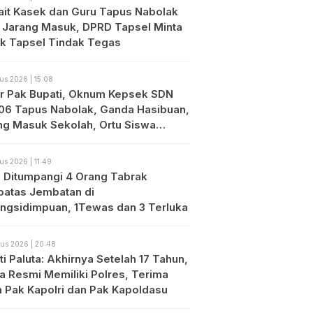
ait Kasek dan Guru Tapus Nabolak
 Jarang Masuk, DPRD Tapsel Minta
ik Tapsel Tindak Tegas
us 2026 | 15:08
r Pak Bupati, Oknum Kepsek SDN
06 Tapus Nabolak, Ganda Hasibuan,
ng Masuk Sekolah, Ortu Siswa
es
us 2026 | 11:49
o Ditumpangi 4 Orang Tabrak
atas Jembatan di
ngsidimpuan, 1Tewas dan 3 Terluka
us 2026 | 20:48
i Paluta: Akhirnya Setelah 17 Tahun,
ta Resmi Memiliki Polres, Terima
h Pak Kapolri dan Pak Kapoldasu