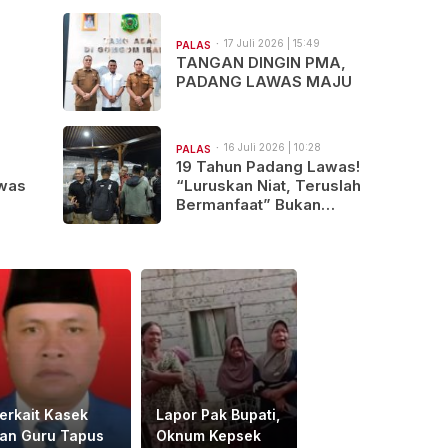
atu
17 Juli 2026 | 15:49
PALAS
TANGAN DINGIN PMA,
PADANG LAWAS MAJU
16 Juli 2026 | 10:28
PALAS
19 Tahun Padang Lawas!
was
“Luruskan Niat, Teruslah
Bermanfaat” Bukan
Sekadar Kata-Kata
erkait Kasek
Lapor Pak Bupati,
an Guru Tapus
Oknum Kepsek