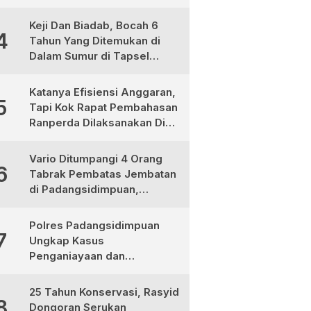
Bermotor
Keji Dan Biadab, Bocah 6
4
Tahun Yang Ditemukan di
Dalam Sumur di Tapsel
Ternyata Korban
Pembunuhan, Pelaku
Katanya Efisiensi Anggaran,
5
Berhasil di Bekuk Polisi
Tapi Kok Rapat Pembahasan
Ranperda Dilaksanakan Di
Medan, Urgensinya Apa?
Vario Ditumpangi 4 Orang
6
Tabrak Pembatas Jembatan
di Padangsidimpuan,
1Tewas dan 3 Terluka
Polres Padangsidimpuan
7
Ungkap Kasus
Penganiayaan dan
Narkotika, 9 Tersangka
Diamankan
25 Tahun Konservasi, Rasyid
8
Dongoran Serukan