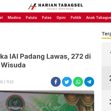
Harian Tabagsel Official
Harian Tabagsel
Website
el
Madina
Paluta
Palas
Opini
Politik
Anak Tabagse
Ter
ka IAI Padang Lawas, 272 di
Wisuda
 | 11:22