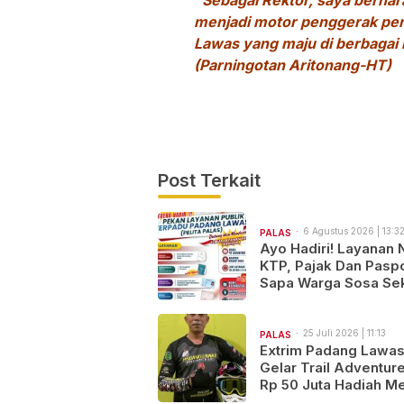
“Sebagai Rektor, saya berha
menjadi motor penggerak pe
Lawas yang maju di berbagai 
(Parningotan Aritonang-HT)
Post Terkait
6 Agustus 2026 | 13:3
PALAS
Ayo Hadiri! Layanan 
KTP, Pajak Dan Pasp
Sapa Warga Sosa Sek
25 Juli 2026 | 11:13
PALAS
Extrim Padang Lawa
Gelar Trail Adventure
Rp 50 Juta Hadiah Me
“Satu Jalur, Seribu Ce