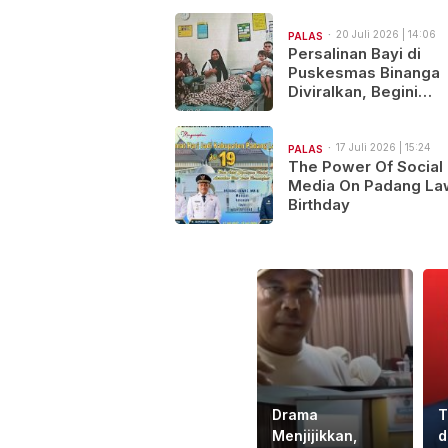
Satu Tujuan..Salam S
Hobi!
20 Juli 2026 | 14:06
PALAS
Persalinan Bayi di
Puskesmas Binanga
Diviralkan, Begini
Kronologi Medis
Kejadiannya…
17 Juli 2026 | 15:24
PALAS
The Power Of Social
Media On Padang La
Birthday
Drama
T
Menjijikkan,
d