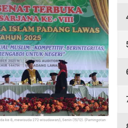
uda ke 8, mewisuda 272 wisudawan/i, Senin (15/12). (Parningotan