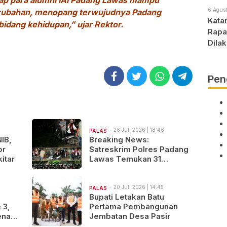
rap para alumni IAI Padang Lawas mampu
6 Agust
rubahan, menopang terwujudnya Padang
Kata
bidang kehidupan,” ujar Rektor.
Rapa
Dila
Apa
Pen
2
26 Juli 2026 | 18:46
PALAS
NIB,
Breaking News:
or
Satreskrim Polres Padang
itar
Lawas Temukan 31
Sepeda Motor Diduga
Hasil Kejahatan
20 Juli 2026 | 14:45
PALAS
s
Bupati Letakan Batu
 3,
Pertama Pembangunan
nanti
Jembatan Desa Pasir
rita,