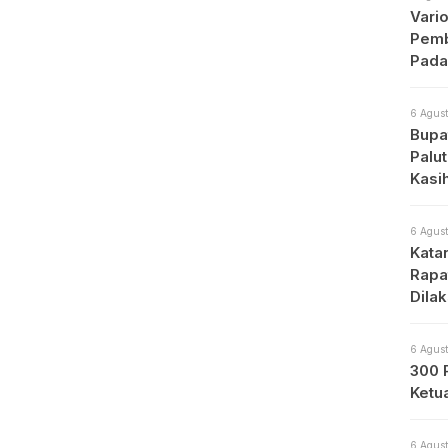
Vari
Pemb
Pada
6 Agust
Bupat
Palu
Kasi
6 Agust
Kata
Rapa
Dila
Apa
6 Agust
300 
Ketu
6 Agust