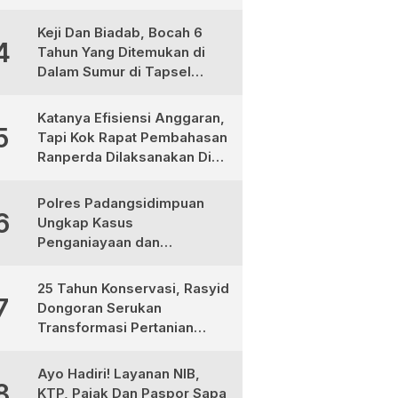
Bermotor
Keji Dan Biadab, Bocah 6
4
Tahun Yang Ditemukan di
Dalam Sumur di Tapsel
Ternyata Korban
Pembunuhan, Pelaku
Katanya Efisiensi Anggaran,
5
Berhasil di Bekuk Polisi
Tapi Kok Rapat Pembahasan
Ranperda Dilaksanakan Di
Medan, Urgensinya Apa?
Polres Padangsidimpuan
6
Ungkap Kasus
Penganiayaan dan
Narkotika, 9 Tersangka
Diamankan
25 Tahun Konservasi, Rasyid
7
Dongoran Serukan
Transformasi Pertanian
Berkelanjutan di Tabagsel
Ayo Hadiri! Layanan NIB,
8
KTP, Pajak Dan Paspor Sapa