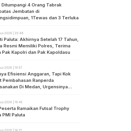
o Ditumpangi 4 Orang Tabrak
atas Jembatan di
ngsidimpuan, 1Tewas dan 3 Terluka
us 2026 | 20:48
i Paluta: Akhirnya Setelah 17 Tahun,
ta Resmi Memiliki Polres, Terima
h Pak Kapolri dan Pak Kapoldasu
us 2026 | 19:57
nya Efisiensi Anggaran, Tapi Kok
t Pembahasan Ranperda
ksanakan Di Medan, Urgensinya
?
us 2026 | 19:45
Peserta Ramaikan Futsal Trophy
a PMI Paluta
us 2026 | 14:21