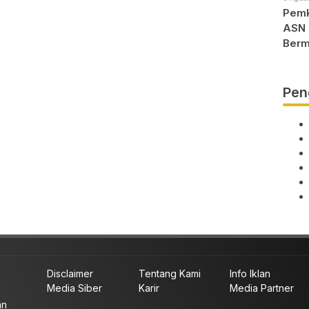
Pemk
ASN 
Berm
Pen
Disclaimer
Tentang Kami
Info Iklan
Media Siber
Karir
Media Partner
an