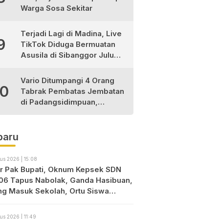
Warga Sosa Sekitar
Terjadi Lagi di Madina, Live
9
TikTok Diduga Bermuatan
Asusila di Sibanggor Julu
Dilaporkan, Polres Madina
Usut Tuntas
Vario Ditumpangi 4 Orang
10
Tabrak Pembatas Jembatan
di Padangsidimpuan,
1Tewas dan 3 Terluka
baru
us 2026 | 15:08
r Pak Bupati, Oknum Kepsek SDN
06 Tapus Nabolak, Ganda Hasibuan,
ng Masuk Sekolah, Ortu Siswa
es
us 2026 | 11:49