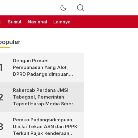
l
Sumut
Nasional
Lainnya
populer
Dengan Proses
1
Pembahasan Yang Alot,
DPRD Padangsidimpuan
Sahkan
Pertanggungjawaban APBD
Rakercab Perdana JMSI
2
2025
Tabagsel, Pemerintah
Tapsel Harap Media Siber
Jadi Mitra Strategis
Pembangunan
Pemko Padangsidimpuan
3
Dinilai Tekan ASN dan PPPK
Terkait Pajak Kenderaan