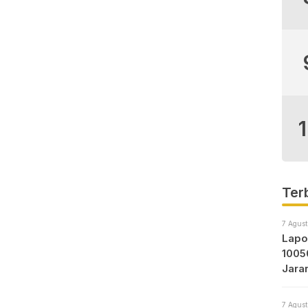
Tewas dan 3
Kasih Pak Kapolri
erluka
dan Pak
Kapoldasu
Ter
7 Agust
Lapo
1005
Jara
Prot
7 Agust