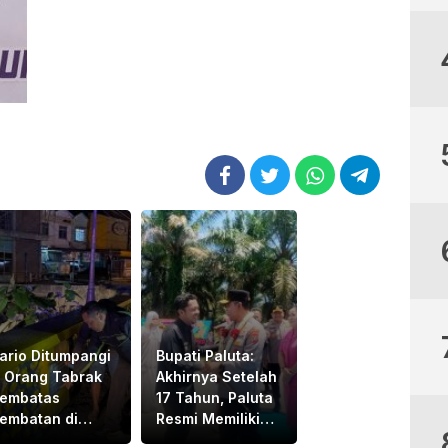
ario Ditumpangi
Bupati Paluta:
 Orang Tabrak
Akhirnya Setelah
embatas
17 Tahun, Paluta
embatan di
Resmi Memiliki
adangsidimpuan,
Polres, Terima