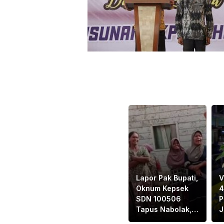
Lapor Pak Bupati,
V
Oknum Kepsek
4
SDN 100506
P
Tapus Nabolak,
J
Ganda Hasibuan,
P