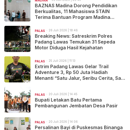
MADINA
BAZNAS Madina Dorong Pendidikan
Berkualitas, 11 Mahasiswa STAIN
Terima Bantuan Program Madina
Cerdas
26 Juli 2026 | 18:46
PALAS
Breaking News: Satreskrim Polres
Padang Lawas Temukan 31 Sepeda
Motor Diduga Hasil Kejahatan
25 Juli 2026 | 11:13
PALAS
Extrim Padang Lawas Gelar Trail
Adventure 3, Rp 50 Juta Hadiah
Menanti “Satu Jalur, Seribu Cerita, Satu
Tujuan..Salam Satu Hobi!
20 Juli 2026 | 14:45
PALAS
Bupati Letakan Batu Pertama
Pembangunan Jembatan Desa Pasir
20 Juli 2026 | 14:06
PALAS
Persalinan Bayi di Puskesmas Binanga