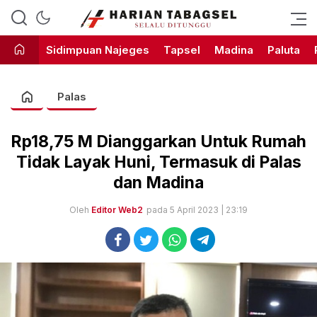
Harian Tabagsel Official Website
Harian Tabagsel
Sidimpuan Najeges
Tapsel
Madina
Paluta
Palas
Rp18,75 M Dianggarkan Untuk Rumah
Tidak Layak Huni, Termasuk di Palas
dan Madina
Oleh
Editor Web2
pada 5 April 2023 | 23:19