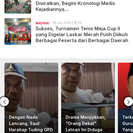
Diviralkan, Begini Kronologi Medis
Kejadiannya…
18 Juli 2026 | 18:26
MADINA
Sukses, Turnamen Tenis Meja Cup II
yang Digelar Laskar Merah Putih Diikuti
Berbagai Peserta dari Berbagai Daerah
Dengan Nada
Drama Menjijikkan,
Terk
Lancang, Saut
“Orang Dekat”
Guru
Harahap Tuding OPD
Letnan Ini Diduga
Yang