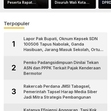
Peserta Rapat
Disuruh Wali Kota
DPRD
Bapemperda
Letnan Labrak Rapat
Disd
Bermental
Bapemperda di
Tega
“KORUPTOR”
Medan
Terpopuler
Lapor Pak Bupati, Oknum Kepsek SDN
1
100506 Tapus Nabolak, Ganda
Hasibuan, Jarang Masuk Sekolah, Ortu
Siswa Protes
Pemko Padangsidimpuan Dinilai Tekan
2
ASN dan PPPK Terkait Pajak Kenderaan
Bermotor
Rakercab Perdana JMSI Tabagsel,
3
Pemerintah Tapsel Harap Media Siber
Jadi Mitra Strategis Pembangunan
Katanya Efisiensi Anggaran, Tapi Kok