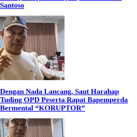
Santoso
Dengan Nada Lancang, Saut Harahap
Tuding OPD Peserta Rapat Bapemperda
Bermental “KORUPTOR”