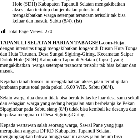
Hole (SDH) Kabupaten Tapanuli Selatan mengakibatkan
akses jalan tertutup dan jembatan putus total
mengakibatkan warga setempat terancam terisolir tak bisa
keluar dan masuk, Sabtu (8/4). (Ist)
Total Page Views:
270
TAPANULI SELATAN HARIAN TABAGSEL.com
-Hujan
dengan intensitas tinggi mengakibatkan longsor di Dusun Huta Tonga
dan Huta Turunan, Desa Sungai Sigiring-Giring, Kecamatan Saipar
Dolok Hole (SDH) Kabupaten Tapanuli Selatan (Tapsel) yang
mengakibatkan warga setempat terancam terisolir tak bisa keluar dan
masuk.
Kejadian tanah lonsor ini mengakibatkan akses jalan tertutup dan
jembatan putus total pada pukul 16.00 WIB, Sabtu (08/4).
Selain warga dua dusun tidak bisa beraktivitas ke luar desa sama sekali
dan sebagian warga yang sedang berjualan atau berbelanja ke Pekan
Sipagimbar pada Sabtu siang (8/4) tidak bisa kembali ke desanya dan
terpaksa menginap di Desa Sigiring-Giring.
Kepada wartawan salah seorang warga, Sawal Pane yang juga
merupakan anggota DPRD Kabupaten Tapanuli Selatan
mengungkapkan bahwa hingga saat ini akses jalan belum bisa