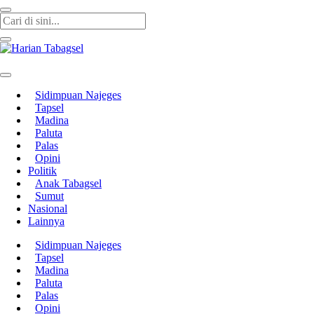
Harian Tabagsel
Harian Tabagsel Official Website
Sidimpuan Najeges
Tapsel
Madina
Paluta
Palas
Opini
Politik
Anak Tabagsel
Sumut
Nasional
Lainnya
Sidimpuan Najeges
Tapsel
Madina
Paluta
Palas
Opini