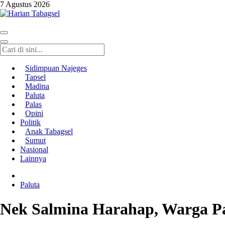
7 Agustus 2026
Harian Tabagsel
Harian Tabagsel Official Website
Sidimpuan Najeges
Tapsel
Madina
Paluta
Palas
Opini
Politik
Anak Tabagsel
Sumut
Nasional
Lainnya
Paluta
Nek Salmina Harahap, Warga Pa