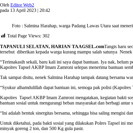
Oleh
Editor Web2
pada 13 April 2023 | 20:42
Foto : Salmina Harahap, warga Padang Lawas Utara saat meneri
Total Page Views:
302
TAPANULI SELATAN, HARIAN TAAGSEL.com
Tangis haru s
tersebut diberikan kepada warga kurang mampu salah satunya Nenek
“Terimakasih sekali, baru kali ini saya dapat bantuan. Iya nak, belum
Kapolres Tapsel AKBP Imam Zamroni selepas menerima bantuan sembako
Tak sampai disitu, nenek Salmina Harahap tampak datang bersama war
“Syukur alhamdulillah dapat bantuan ini, semoga pak polisi (Kapolr
Kapolres Tapsel AKBP Imam Zamroni mengatakan, kegiatan bakti sosi
bantuan sosial untuk mengurangi beban masyarakat dan berbagi anta
“Ini adalah bentuk sinergitas bersama, sehingga bisa saling mengisi
Untuk diketahui, pada bakti sosial yang dilakukan Polres Tapsel ini 
minyak goreng 2 ton, dan 500 Kg gula pasir.