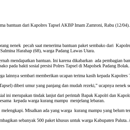
ma bantuan dari Kapolres Tapsel AKBP Imam Zamroni, Rabu (12/04). 
eorang nenek pecah saat menerima bantuan paket sembako dari Kapol
 Salmina Harahap (68), warga Padang Lawas Utara.
 pernah mendapatkan bantuan. Ini karena dikabarkan ada pembagian bant
 pada bakti sosial presisi Polres Tapsel di Mapolsek Padang Bolak.
ga lainnya sembari memberikan ucapan terima kasih kepada Kapolres 
es Tapsel) diberi umur yang panjang dan mudah rezeki,” ucapnya nene
al ini merupakan tindak lanjut dari perintah Bapak Kapolri dan Ka
r sesama kepada warga kurang mampu menjelang lebaran.
 dan melengkapi. Misalkan ada yang warga kurang mampu yang belum ter
membagikan sebanyak 500 paket khusus untuk warga Kabupaten Paluta. Ad