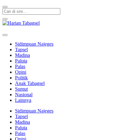
Harian Tabagsel
Harian Tabagsel Official Website
Sidimpuan Najeges
Tapsel
Madina
Paluta
Palas
Opini
Politik
Anak Tabagsel
Sumut
Nasional
Lainnya
Sidimpuan Najeges
Tapsel
Madina
Paluta
Palas
Opini