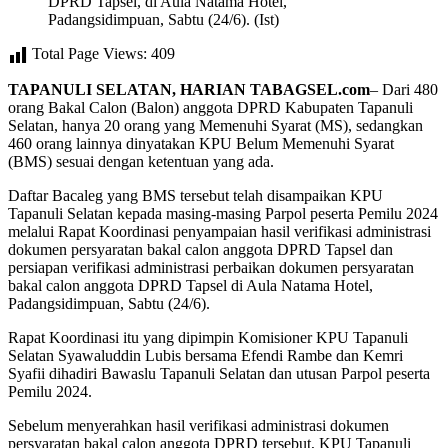
DPRD Tapsel, di Aula Natama Hotel,
Padangsidimpuan, Sabtu (24/6). (Ist)
Total Page Views:
409
TAPANULI SELATAN, HARIAN TABAGSEL.com
– Dari 480
orang Bakal Calon (Balon) anggota DPRD Kabupaten Tapanuli
Selatan, hanya 20 orang yang Memenuhi Syarat (MS), sedangkan
460 orang lainnya dinyatakan KPU Belum Memenuhi Syarat
(BMS) sesuai dengan ketentuan yang ada.
Daftar Bacaleg yang BMS tersebut telah disampaikan KPU
Tapanuli Selatan kepada masing-masing Parpol peserta Pemilu 2024
melalui Rapat Koordinasi penyampaian hasil verifikasi administrasi
dokumen persyaratan bakal calon anggota DPRD Tapsel dan
persiapan verifikasi administrasi perbaikan dokumen persyaratan
bakal calon anggota DPRD Tapsel di Aula Natama Hotel,
Padangsidimpuan, Sabtu (24/6).
Rapat Koordinasi itu yang dipimpin Komisioner KPU Tapanuli
Selatan Syawaluddin Lubis bersama Efendi Rambe dan Kemri
Syafii dihadiri Bawaslu Tapanuli Selatan dan utusan Parpol peserta
Pemilu 2024.
Sebelum menyerahkan hasil verifikasi administrasi dokumen
persyaratan bakal calon anggota DPRD tersebut, KPU Tapanuli