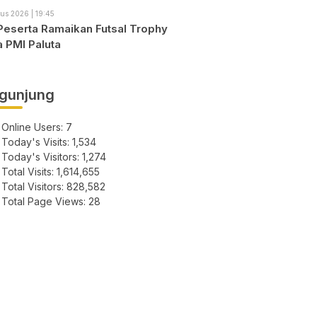
us 2026 | 19:45
Peserta Ramaikan Futsal Trophy
a PMI Paluta
gunjung
Online Users:
7
Today's Visits:
1,534
Today's Visitors:
1,274
Total Visits:
1,614,655
Total Visitors:
828,582
Total Page Views:
28