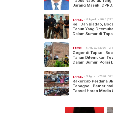
Tapus Nabolak Yang
Jarang Masuk, DPRD
Tapsel Minta Disdik
Tapsel Tindak Tegas
6 Agustus 2026 | 13:
TAPSEL
Keji Dan Biadab, Boc
Tahun Yang Ditemuka
Dalam Sumur di Taps
Ternyata Korban
Pembunuhan, Pelaku
Berhasil di Bekuk Pol
5 Agustus 2026 | 12:
TAPSEL
Geger di Tapsel! Boc
Tahun Ditemukan Te
Dalam Sumur, Polisi 
Dugaan Kekerasan
3 Agustus 2026 | 16:
TAPSEL
Rakercab Perdana J
Tabagsel, Pemerinta
Tapsel Harap Media 
Jadi Mitra Strategis
Pembangunan