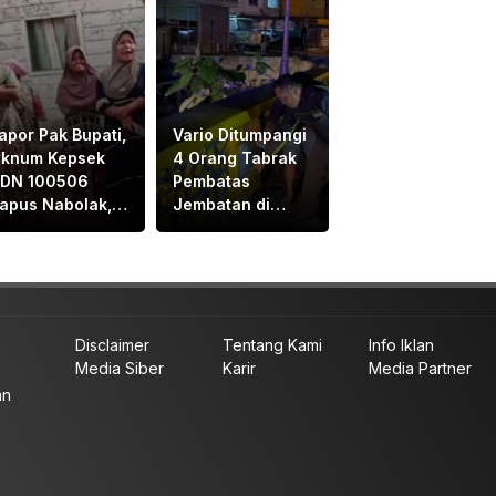
apor Pak Bupati,
Vario Ditumpangi
knum Kepsek
4 Orang Tabrak
DN 100506
Pembatas
apus Nabolak,
Jembatan di
anda Hasibuan,
Padangsidimpuan,
arang Masuk
1Tewas dan 3
ekolah, Ortu
Terluka
iswa Protes
Disclaimer
Tentang Kami
Info Iklan
Media Siber
Karir
Media Partner
an