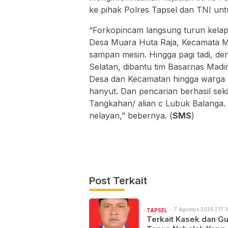
ke pihak Polres Tapsel dan TNI unt
“Forkopincam langsung turun kel
Desa Muara Huta Raja, Kecamata M
sampan mesin. Hingga pagi tadi, de
Selatan, dibantu tim Basarnas Madi
Desa dan Kecamatan hingga warga 
hanyut. Dan pencarian berhasil sekit
Tangkahan/ alian c Lubuk Balanga. 
nelayan,” bebernya. (
SMS
)
Post Terkait
7 Agustus 2026 | 17:3
TAPSEL
Terkait Kasek dan Gu