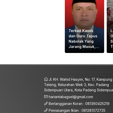
Terkait Kasek
L
dan Guru Tapus
O
Nabolak Yang
S
Jarang Masuk,
T
DPRD Tapsel
G
Minta Disdik
J
Tapsel Tindak
S
Tegas
S
Jl. KH. Wahid Hasyim, No. 17, Kampung
Teleng, Kelurahan Wek 3, Kec. Padang
Sidempuan Utara, Kota Padang Sidempu
hariantabagsel@gmail.com
Berlangganan Koran : 081360425219
Pemasangan Iklan : 081281372725