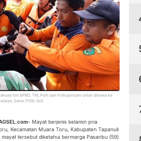
vakuasi tim BPBD, TNI, Polri dan Forkopincam untuk dibawa ke
atan, Senin (11/9). (Ist)
BAGSEL.com
– Mayat berjenis kelamin pria
 Toru, Kecamatan Muara Toru, Kabupaten Tapanuli
r mayat tersebut diketahui bermarga Pasaribu (59)