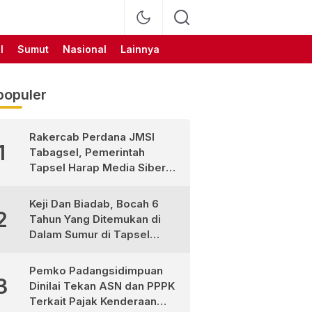
l
Sumut
Nasional
Lainnya
populer
Rakercab Perdana JMSI
1
Tabagsel, Pemerintah
Tapsel Harap Media Siber
Jadi Mitra Strategis
Pembangunan
Keji Dan Biadab, Bocah 6
2
Tahun Yang Ditemukan di
Dalam Sumur di Tapsel
Ternyata Korban
Pembunuhan, Pelaku
Pemko Padangsidimpuan
3
Berhasil di Bekuk Polisi
Dinilai Tekan ASN dan PPPK
Terkait Pajak Kenderaan