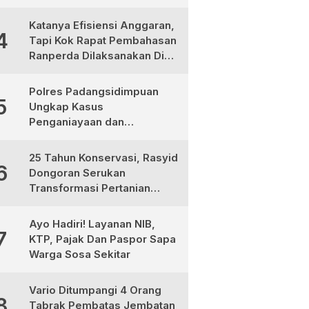
Bermotor
Katanya Efisiensi Anggaran,
4
Tapi Kok Rapat Pembahasan
Ranperda Dilaksanakan Di
Medan, Urgensinya Apa?
Polres Padangsidimpuan
5
Ungkap Kasus
Penganiayaan dan
Narkotika, 9 Tersangka
Diamankan
25 Tahun Konservasi, Rasyid
6
Dongoran Serukan
Transformasi Pertanian
Berkelanjutan di Tabagsel
Ayo Hadiri! Layanan NIB,
7
KTP, Pajak Dan Paspor Sapa
Warga Sosa Sekitar
Vario Ditumpangi 4 Orang
8
Tabrak Pembatas Jembatan