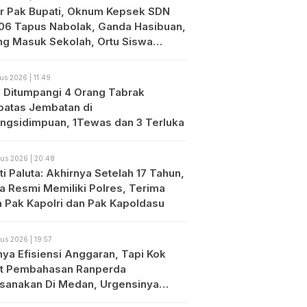
r Pak Bupati, Oknum Kepsek SDN
06 Tapus Nabolak, Ganda Hasibuan,
ng Masuk Sekolah, Ortu Siswa
es
us 2026 | 11:49
o Ditumpangi 4 Orang Tabrak
atas Jembatan di
ngsidimpuan, 1Tewas dan 3 Terluka
us 2026 | 20:48
i Paluta: Akhirnya Setelah 17 Tahun,
ta Resmi Memiliki Polres, Terima
h Pak Kapolri dan Pak Kapoldasu
us 2026 | 19:57
nya Efisiensi Anggaran, Tapi Kok
t Pembahasan Ranperda
ksanakan Di Medan, Urgensinya
?