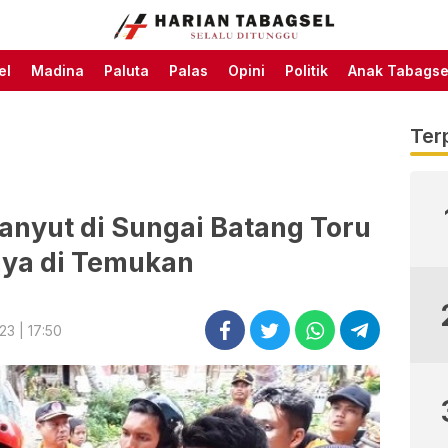
Harian Tabagsel Official
Harian Tabagsel
Website
el
Madina
Paluta
Palas
Opini
Politik
Anak Tabagse
Ter
anyut di Sungai Batang Toru
nya di Temukan
3 | 17:50