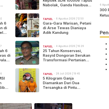
Kepsek SDN 100506 Tapus
Nabolak, Ganda Hasibuan,
6 Agust
Jarang Masuk Sekolah,
300 
Ortu Siswa Protes
Ketu
02
6 Agustus 2026 | 12:50
TAPSEL
ah 6
Gara-Gara Warisan, Petani
n di
di Arse Tewas Dianiaya
Pen
el
Adik Kandung
isi
47
4 Agustus 2026 | 16:29
TAPSEL
ah 6
25 Tahun Konservasi,
was di
Rasyid Dongoran Serukan
Dalami
Transformasi Pertanian
Berkelanjutan di Tabagsel
56
28 Juli 2026 | 19:45
TAPSEL
MSI
5 Kilogram Ganja
h
Diamankan Dari Dua
Siber
Tersangka di Pintu
Padang, Batang Angkola