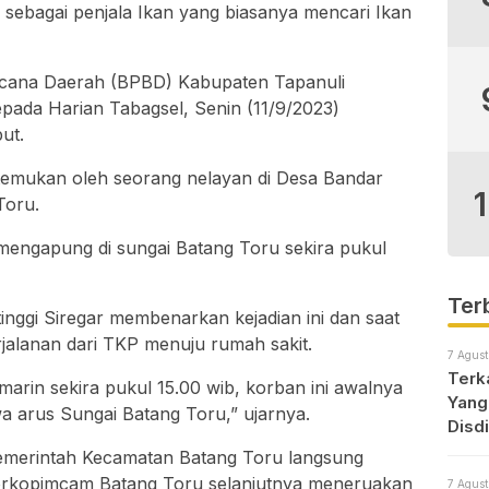
sebagai penjala Ikan yang biasanya mencari Ikan
cana Daerah (BPBD) Kabupaten Tapanuli
ada Harian Tabagsel, Senin (11/9/2023)
ut.
itemukan oleh seorang nelayan di Desa Bandar
Toru.
 mengapung di sungai Batang Toru sekira pukul
Ter
nggi Siregar membenarkan kejadian ini dan saat
rjalanan dari TKP menuju rumah sakit.
7 Agust
Terk
marin sekira pukul 15.00 wib, korban ini awalnya
Yang
 arus Sungai Batang Toru,” ujarnya.
Disd
pemerintah Kecamatan Batang Toru langsung
Forkopimcam Batang Toru selanjutnya meneruakan
7 Agust