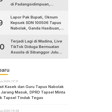
di Padangsidimpuan,
1Tewas dan 3 Terluka
Lapor Pak Bupati, Oknum
9
Kepsek SDN 100506 Tapus
Nabolak, Ganda Hasibuan,
Jarang Masuk Sekolah, Ortu
Siswa Protes
Terjadi Lagi di Madina, Live
10
TikTok Diduga Bermuatan
Asusila di Sibanggor Julu
Dilaporkan, Polres Madina
Usut Tuntas
baru
us 2026 | 17:31
ait Kasek dan Guru Tapus Nabolak
 Jarang Masuk, DPRD Tapsel Minta
ik Tapsel Tindak Tegas
us 2026 | 15:08