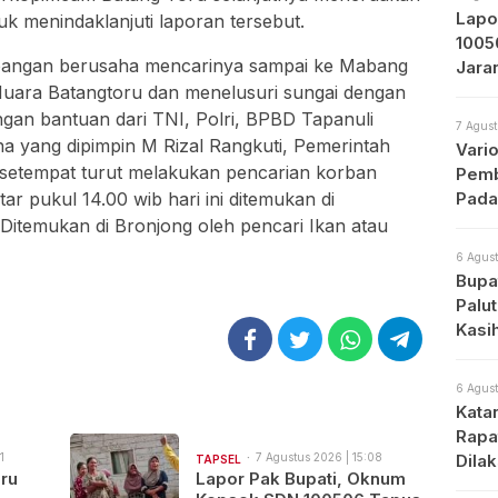
Lapo
uk menindaklanjuti laporan tersebut.
1005
apangan berusaha mencarinya sampai ke Mabang
Jara
uara Batangtoru dan menelusuri sungai dengan
Prot
ngan bantuan dari TNI, Polri, BPBD Tapanuli
7 Agust
na yang dipimpin M Rizal Rangkuti, Pemerintah
Vari
setempat turut melakukan pencarian korban
Pemb
ar pukul 14.00 wib hari ini ditemukan di
Pada
Ditemukan di Bronjong oleh pencari Ikan atau
6 Agust
Bupat
Palu
Kasi
6 Agust
Kata
Rapa
1
7 Agustus 2026 | 15:08
Dila
TAPSEL
ru
Lapor Pak Bupati, Oknum
Apa