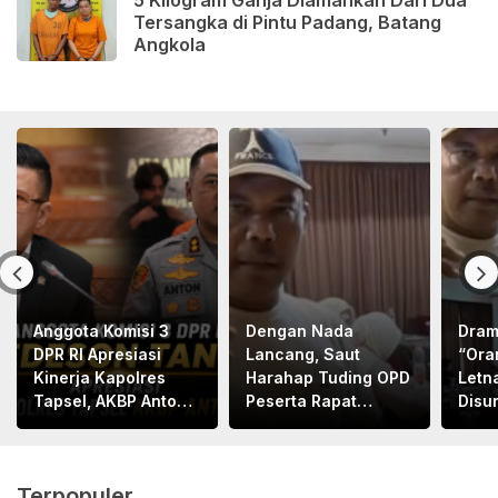
Tersangka di Pintu Padang, Batang
Angkola
Anggota Komisi 3
Dengan Nada
Dram
DPR RI Apresiasi
Lancang, Saut
“Ora
Kinerja Kapolres
Harahap Tuding OPD
Letn
Tapsel, AKBP Anton
Peserta Rapat
Disu
Santoso
Bapemperda
Letn
Bermental
Bape
“KORUPTOR”
Med
Terpopuler