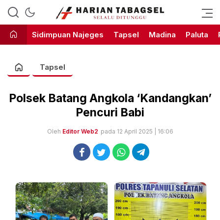
Harian Tabagsel Official Website
Harian Tabagsel
Sidimpuan Najeges
Tapsel
Madina
Paluta
Tapsel
Polsek Batang Angkola ‘Kandangkan’
Pencuri Babi
Oleh
Editor Web2
pada 12 April 2025 | 16:06