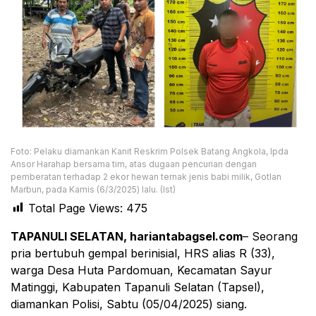
Foto: Pelaku diamankan Kanit Reskrim Polsek Batang Angkola, Ipda
Ansor Harahap bersama tim, atas dugaan pencurian dengan
pemberatan terhadap 2 ekor hewan ternak jenis babi milik, Gotlan
Marbun, pada Kamis (6/3/2025) lalu. (Ist)
Total Page Views:
475
TAPANULI SELATAN, hariantabagsel.com
– Seorang
pria bertubuh gempal berinisial, HRS alias R (33),
warga Desa Huta Pardomuan, Kecamatan Sayur
Matinggi, Kabupaten Tapanuli Selatan (Tapsel),
diamankan Polisi, Sabtu (05/04/2025) siang.