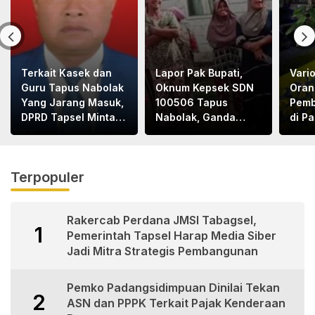
Terkait Kasek dan
Lapor Pak Bupati,
Vari
Guru Tapus Nabolak
Oknum Kepsek SDN
Oran
Yang Jarang Masuk,
100506 Tapus
Pemb
DPRD Tapsel Minta
Nabolak, Ganda
di P
Disdik Tapsel Tindak
Hasibuan, Jarang
1Tew
Tegas
Masuk Sekolah, Ortu
Terl
Siswa Protes
Terpopuler
Rakercab Perdana JMSI Tabagsel,
1
Pemerintah Tapsel Harap Media Siber
Jadi Mitra Strategis Pembangunan
Pemko Padangsidimpuan Dinilai Tekan
2
ASN dan PPPK Terkait Pajak Kenderaan