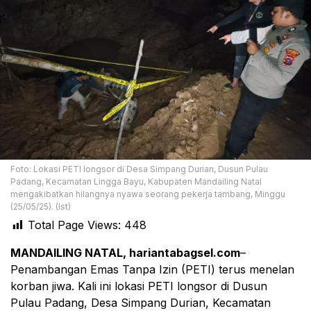
Foto: Lokasi PETI longsor di Desa Simpang Durian, Dusun Pulau
Padang, Kecamatan Lingga Bayu, Kabupaten Mandailing Natal
mengakibatkan hilangnya nyawa seorang pekerja tambang, Minggu
(25/05/25). (Ist)
Total Page Views:
448
MANDAILING NATAL, hariantabagsel.com
–
Penambangan Emas Tanpa Izin (PETI) terus menelan
korban jiwa. Kali ini lokasi PETI longsor di Dusun
Pulau Padang, Desa Simpang Durian, Kecamatan