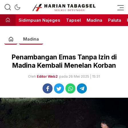
Harian Tabagsel Official Website
Harian Tabagsel
Sidimpuan Najeges
Tapsel
Madina
Paluta
Madina
Penambangan Emas Tanpa Izin di
Madina Kembali Menelan Korban
Oleh
Editor Web2
pada 26 Mei 2025 | 15:31