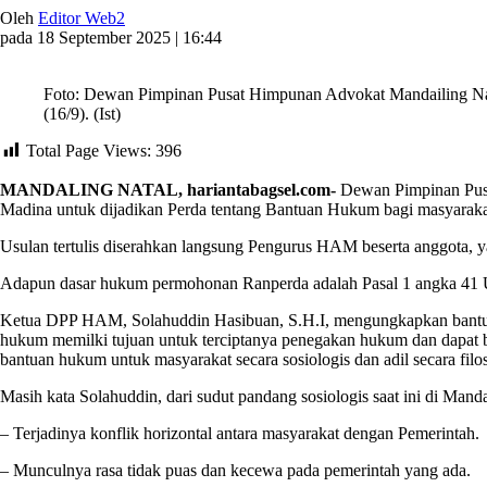
Oleh
Editor Web2
pada 18 September 2025 | 16:44
Foto: Dewan Pimpinan Pusat Himpunan Advokat Mandailing Nat
(16/9). (Ist)
Total Page Views:
396
MANDALING NATAL, hariantabagsel.com-
Dewan Pimpinan Pusa
Madina untuk dijadikan Perda tentang Bantuan Hukum bagi masyaraka
Usulan tertulis diserahkan langsung Pengurus HAM beserta anggota,
Adapun dasar hukum permohonan Ranperda adalah Pasal 1 angka 41 U
Ketua DPP HAM, Solahuddin Hasibuan, S.H.I, mengungkapkan bantua
hukum memilki tujuan untuk terciptanya penegakan hukum dan dapat b
bantuan hukum untuk masyarakat secara sosiologis dan adil secara filos
Masih kata Solahuddin, dari sudut pandang sosiologis saat ini di Manda
– Terjadinya konflik horizontal antara masyarakat dengan Pemerintah.
– Munculnya rasa tidak puas dan kecewa pada pemerintah yang ada.