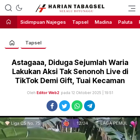
Harian Tabagsel Official Website
Harian Tabagsel
Sidimpuan Najeges
Tapsel
Madina
Paluta
Tapsel
Astagaaa, Diduga Sejumlah Waria
Lakukan Aksi Tak Senonoh Live di
TikTok Demi Gift, Tuai Kecaman
Oleh
Editor Web2
pada 12 Oktober 2025 | 19:51