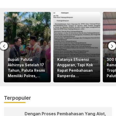
Bupati Paluta:
Katanya Efisiensi
300 
Akhirnya Setelah 17
Anggaran, Tapi Kok
Rama
Tahun, Paluta Resmi
Rapat Pembahasan
Trop
Memiliki Polres,
Ranperda
Palu
Terima Kasih Pak
Dilaksanakan Di
Kapolri dan Pak
Medan, Urgensinya
Kapoldasu
Apa?
Terpopuler
Dengan Proses Pembahasan Yang Alot,