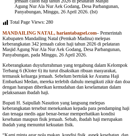
jemaah calon haji tahun 2026 di pelataran Masjid
Agung Nur Ala Nur Aek Godang, Desa Parbangunan,
Panyabungan, Minggu, 26 April 2026. (Ist)
Total Page Views:
280
MANDAILING NATAL, hariantabagsel.com
– Pemerintah
Kabupaten Mandailing Natal (Pemkab Madina) melepas
keberangkatan 342 jemaah calon haji tahun 2026 di pelataran
Masjid Agung Nur Ala Nur Aek Godang, Desa Parbangunan,
Panyabungan, pada Minggu, 26 April 2026.
Keberangkatan duyufurrahman yang tergabung dalam Kelompok
Terbang 6 (Kloter 6) itu turut disaksikan ribuan masyarakat,
termasuk keluarga jemaah. Sebelum bertolak ke Asrama Haji
Embarkasi Medan, mereka terlebih dahulu mengikuti zikir dan doa
dengan harapan diberikan kemudahan dan keselamatan dalam
pelaksanaan ibadah haji.
Bupati H. Saipullah Nasution yang langsung melepas
keberangkatan tersebut menekankan kepada para pendamping haji
dan tenaga medis agar benar-benar memperhatikan kondisi
kesehatan maupun fisik jemaah. Sebab, ibadah haji merupakan
ibadah yang menuntut kekuatan fisik.
“Kami minta agar pola makan, kondisi fisik, aspek kesehatan, dan