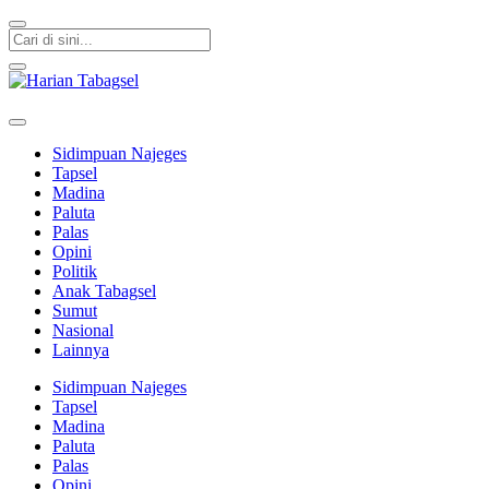
Harian Tabagsel
Harian Tabagsel Official Website
Sidimpuan Najeges
Tapsel
Madina
Paluta
Palas
Opini
Politik
Anak Tabagsel
Sumut
Nasional
Lainnya
Sidimpuan Najeges
Tapsel
Madina
Paluta
Palas
Opini