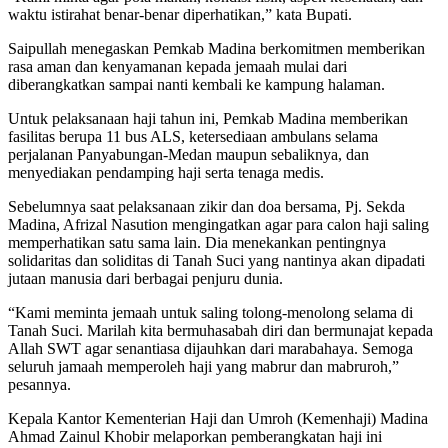
waktu istirahat benar-benar diperhatikan,” kata Bupati.
Saipullah menegaskan Pemkab Madina berkomitmen memberikan
rasa aman dan kenyamanan kepada jemaah mulai dari
diberangkatkan sampai nanti kembali ke kampung halaman.
Untuk pelaksanaan haji tahun ini, Pemkab Madina memberikan
fasilitas berupa 11 bus ALS, ketersediaan ambulans selama
perjalanan Panyabungan-Medan maupun sebaliknya, dan
menyediakan pendamping haji serta tenaga medis.
Sebelumnya saat pelaksanaan zikir dan doa bersama, Pj. Sekda
Madina, Afrizal Nasution mengingatkan agar para calon haji saling
memperhatikan satu sama lain. Dia menekankan pentingnya
solidaritas dan soliditas di Tanah Suci yang nantinya akan dipadati
jutaan manusia dari berbagai penjuru dunia.
“Kami meminta jemaah untuk saling tolong-menolong selama di
Tanah Suci. Marilah kita bermuhasabah diri dan bermunajat kepada
Allah SWT agar senantiasa dijauhkan dari marabahaya. Semoga
seluruh jamaah memperoleh haji yang mabrur dan mabruroh,”
pesannya.
Kepala Kantor Kementerian Haji dan Umroh (Kemenhaji) Madina
Ahmad Zainul Khobir melaporkan pemberangkatan haji ini