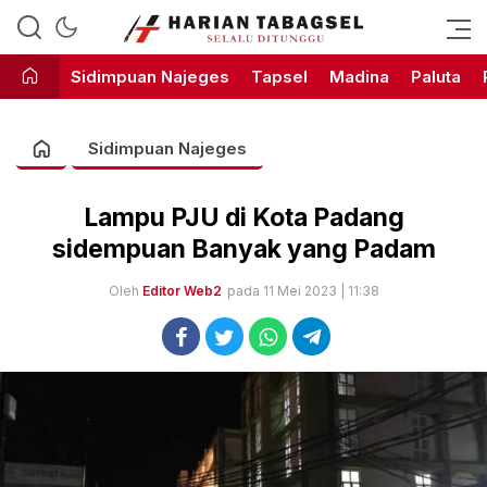
Harian Tabagsel Official Website
Harian Tabagsel
Sidimpuan Najeges
Tapsel
Madina
Paluta
Sidimpuan Najeges
Lampu PJU di Kota Padang
sidempuan Banyak yang Padam
Oleh
Editor Web2
pada 11 Mei 2023 | 11:38