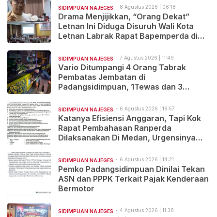
8 Agustus 2026 | 06:18
SIDIMPUAN NAJEGES
Drama Menjijikkan, “Orang Dekat”
Letnan Ini Diduga Disuruh Wali Kota
Letnan Labrak Rapat Bapemperda di
Medan
7 Agustus 2026 | 11:49
SIDIMPUAN NAJEGES
Vario Ditumpangi 4 Orang Tabrak
Pembatas Jembatan di
Padangsidimpuan, 1Tewas dan 3
Terluka
6 Agustus 2026 | 19:57
SIDIMPUAN NAJEGES
Katanya Efisiensi Anggaran, Tapi Kok
Rapat Pembahasan Ranperda
Dilaksanakan Di Medan, Urgensinya
Apa?
6 Agustus 2026 | 14:21
SIDIMPUAN NAJEGES
Pemko Padangsidimpuan Dinilai Tekan
ASN dan PPPK Terkait Pajak Kenderaan
Bermotor
4 Agustus 2026 | 11:38
SIDIMPUAN NAJEGES