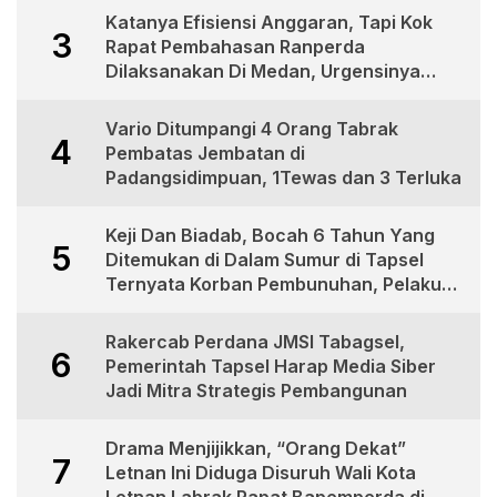
Katanya Efisiensi Anggaran, Tapi Kok
3
Rapat Pembahasan Ranperda
Dilaksanakan Di Medan, Urgensinya
Apa?
Vario Ditumpangi 4 Orang Tabrak
4
Pembatas Jembatan di
Padangsidimpuan, 1Tewas dan 3 Terluka
Keji Dan Biadab, Bocah 6 Tahun Yang
5
Ditemukan di Dalam Sumur di Tapsel
Ternyata Korban Pembunuhan, Pelaku
Berhasil di Bekuk Polisi
Rakercab Perdana JMSI Tabagsel,
6
Pemerintah Tapsel Harap Media Siber
Jadi Mitra Strategis Pembangunan
Drama Menjijikkan, “Orang Dekat”
7
Letnan Ini Diduga Disuruh Wali Kota
Letnan Labrak Rapat Bapemperda di