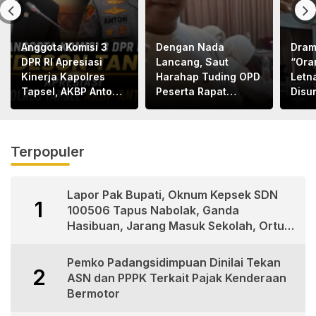
Anggota Komisi 3
Dengan Nada
Dram
DPR RI Apresiasi
Lancang, Saut
“Ora
Kinerja Kapolres
Harahap Tuding OPD
Letn
Tapsel, AKBP Anton
Peserta Rapat
Disu
Santoso
Bapemperda
Letn
Bermental
Bape
“KORUPTOR”
Med
Terpopuler
Lapor Pak Bupati, Oknum Kepsek SDN
1
100506 Tapus Nabolak, Ganda
Hasibuan, Jarang Masuk Sekolah, Ortu
Siswa Protes
Pemko Padangsidimpuan Dinilai Tekan
2
ASN dan PPPK Terkait Pajak Kenderaan
Bermotor