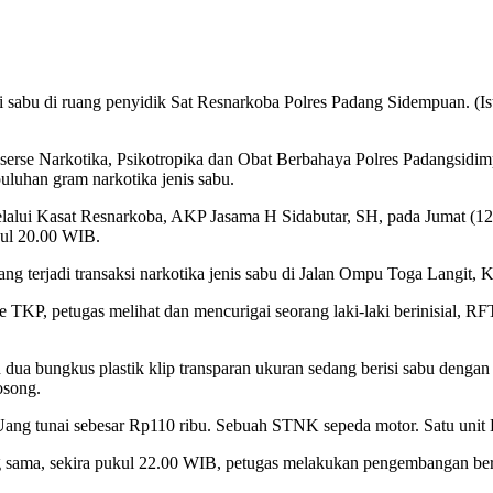
 sabu di ruang penyidik Sat Resnarkoba Polres Padang Sidempuan. (Is
serse Narkotika, Psikotropika dan Obat Berbahaya Polres Padangsidim
luhan gram narkotika jenis sabu.
ui Kasat Resnarkoba, AKP Jasama H Sidabutar, SH, pada Jumat (12/5
kul 20.00 WIB.
ang terjadi transaksi narkotika jenis sabu di Jalan Ompu Toga Langit
TKP, petugas melihat dan mencurigai seorang laki-laki berinisial, RF
 bungkus plastik klip transparan ukuran sedang berisi sabu dengan be
osong.
 Uang tunai sebesar Rp110 ribu. Sebuah STNK sepeda motor. Satu uni
ng sama, sekira pukul 22.00 WIB, petugas melakukan pengembangan be