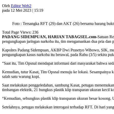
Oleh
Editor Web2
pada 12 Mei 2023 | 15:19
Foto : Tersangka RFT (29) dan AKT (26) bersama barang bukti
Total Page Views:
236
PADANG SIDEMPUAN, HARIAN TABAGSEL.com
-Satuan Re
pengungkapan jaringan narkoba itu, tim mengamankan dua pria dan pu
Kapolres Padang Sidempuan, AKBP Dwi Prasetyo Wibowo, SIK, melal
pengungkapan kasus narkoba itu berawal, pada Rabu (3/5) sekira pu
“Saat itu, Tim Opsnal mendapat informasi dari masyarakat bahwa sed
Kemudian, tutur Kasat, Tim Opsnal menuju ke lokasi. Sesampainya ke 
salah satu warung kopi.
Saat melakukan penggeledahan, sambung Kasat, petugas menemukan dua
timbangan elektrik, 21 bungkus plastik klip transparan ukuran kecil k
“Kemudian, sebungkus plastik klip transparan ukuran besar kosong.
Setelahnya, petugas melakukan interogasi terhadap RFT. Di hari ya