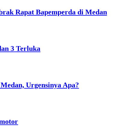
abrak Rapat Bapemperda di Medan
an 3 Terluka
i Medan, Urgensinya Apa?
rmotor