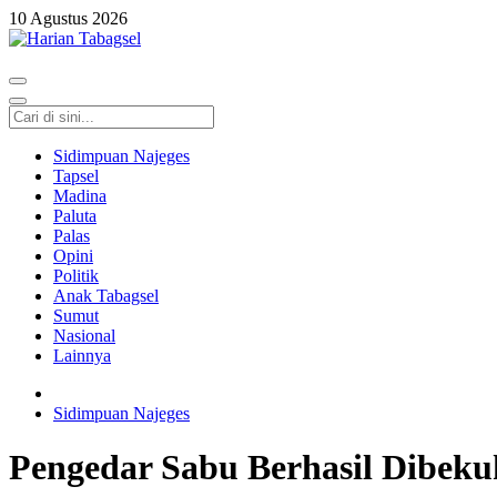
10 Agustus 2026
Harian Tabagsel
Harian Tabagsel Official Website
Sidimpuan Najeges
Tapsel
Madina
Paluta
Palas
Opini
Politik
Anak Tabagsel
Sumut
Nasional
Lainnya
Sidimpuan Najeges
Pengedar Sabu Berhasil Dibeku