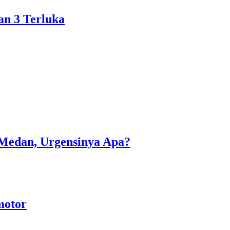
an 3 Terluka
 Medan, Urgensinya Apa?
motor