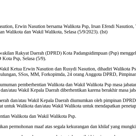
ution, Erwin Nasution bersama Walikota Psp, Irsan Efendi Nasution
 Walikota dan Wakil Walikota, Selasa (5/9/2023). (Ist)
akilan Rakyat Daerah (DPRD) Kota Padangsidimpuan (Psp) menggela
Kota Psp, Selasa (5/9).
l Ketua Erwin Nasution dan Rusydi Nasution, dihadiri Walikota Psp
i Pulungan, SSos, MM, Forkopimda, 24 orang Anggota DPRD, Pimpin
umuman pemberhentian Walikota dan Wakil Walikota Psp masa jabat
an/atau Wakil Kepala Daerah diberhentikan karena berakhir masa jab
erah dan/atau Wakil Kepala Daerah diumumkan oleh pimpinan DPRD 
at untuk Walikota dan/atau Wakil Walikota untuk mendapatkan peneta
tian Walikota dan Wakil Walikota Psp.
an permohonan maaf atas segala kekurangan dan khilaf yang mungkin 