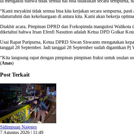
Ia mengakui bahwa tidak semua hal bisa dilakukan secara sempurna, 
“Kami meyakini tidak semua bisa kita kerjakan secara sempurna, past
silaturrahmi dan kekeluargaan di antara kita. Kami akan bekerja optim
Diakhir acara, Pimpinan DPRD dan Forkopimda mangulosi Walikota dan 
diketahui bahwa Irsan Efenfi Nasution adalah Ketua DPD Golkar Kota
Usai Rapat Paripurna, Ketua DPRD Siwan Siswanto mengatakan kepada 
tanggal 28 September. Jadi tanggal 28 September sudah digantikan Pj 
“Kita langsung rapat dengan pimpinan pimpinan fraksi untuk usulan u
(
Anas
)
Post Terkait
Sidimpuan Najeges
7 Agustus 2026 | 11:49