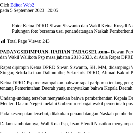
Oleh
Editor Web2
pada 5 September 2023 | 20:05
Foto: Ketua DPRD Siwan Siswanto dan Wakil Ketua Rusydi Nas
Pulungan foto bersama usai penandatangan Naskah Pemberhentian
Total Page Views:
243
PADANGSIDIMPUAN, HARIAN TABAGSEL.com
– Dewan Perw
dan Wakil Walikota Psp masa jabatan 2018-2023, di Aula Rapat DPRD 
Rapat dipimpin Ketua DPRD Siwan Siswanto, SH, MM, didampingi Waki
Siregar, Sekda Letnan Dalimunthe, Sekretaris DPRD, Ahmad Bakhr
Ketua DPRD Psp menyampaikan bahwar rapat paripurna tentang peng
tentang Pemerintahan Daerah yang menyatakan bahwa Kepala Daerah d
Undang-undang tersebut menyatakan bahwa pemberhentian Kepala Da
Menteri Dalam Negeri melalui Gubernur sebagai wakil pemerintah pus
Pada kesempatan tersebut, dilakukan penandatangan Naskah pemberhen
Dalam sambutannya, Wali Kota Psp, Irsan Efendi Nasution menyampaik