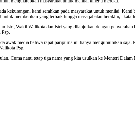
namun mengharapkan masyarakat untuk menilai kinerja mereka.
i ada kekurangan, kami serahkan pada masyarakat untuk menilai. Kami 
al untuk memberikan yang terbaik hingga masa jabatan berakhir,” kata I
Istri, Wakil Walikota dan Istri yang dilanjutkan dengan penyerahan 
 Psp.
awak media bahwa rapat paripurna ini hanya mengumumkan saja. Kalau
Walikota Psp.
sulan. Cuma nanti tetap tiga nama yang kita usulkan ke Menteri Dalam