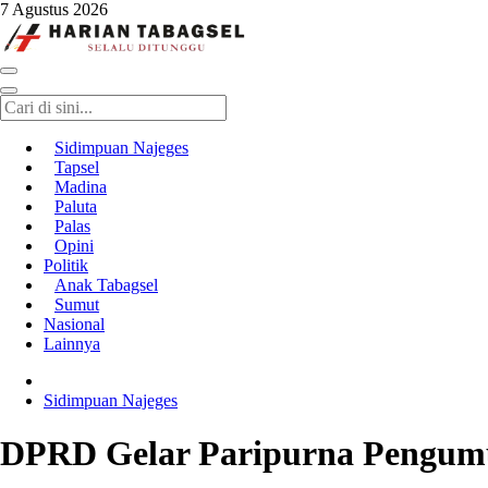
7 Agustus 2026
Harian Tabagsel
Harian Tabagsel Official Website
Sidimpuan Najeges
Tapsel
Madina
Paluta
Palas
Opini
Politik
Anak Tabagsel
Sumut
Nasional
Lainnya
Sidimpuan Najeges
DPRD Gelar Paripurna Pengum