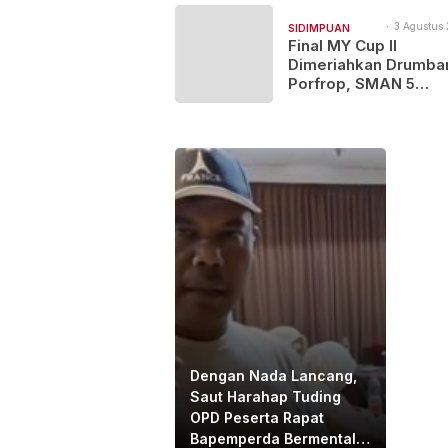
3 Agustus 
SIDIMPUAN
10:46
Final MY Cup II
NAJEGES
Dimeriahkan Drumba
Porfrop, SMAN 5
Padangsidimpuan Go
Gelar Juara
Dengan Nada Lancang,
Saut Harahap Tuding
OPD Peserta Rapat
Bapemperda Bermental