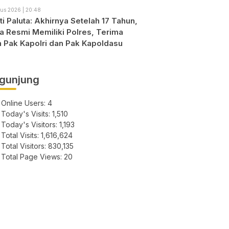
us 2026 | 20:48
i Paluta: Akhirnya Setelah 17 Tahun,
ta Resmi Memiliki Polres, Terima
h Pak Kapolri dan Pak Kapoldasu
gunjung
Online Users:
4
Today's Visits:
1,510
Today's Visitors:
1,193
Total Visits:
1,616,624
Total Visitors:
830,135
Total Page Views:
20