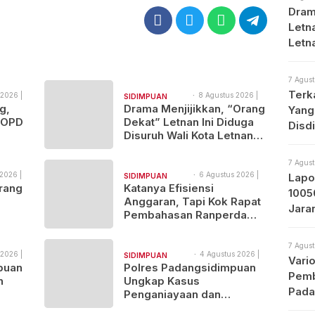
Dram
Letna
Letn
Med
7 Agust
Terk
2026 |
8 Agustus 2026 |
SIDIMPUAN
06:18
g,
Drama Menjijikkan, “Orang
Yang
NAJEGES
 OPD
Dekat” Letnan Ini Diduga
Disd
Disuruh Wali Kota Letnan
tal
Labrak Rapat Bapemperda
di Medan
7 Agust
2026 |
6 Agustus 2026 |
Lapo
SIDIMPUAN
19:57
rang
Katanya Efisiensi
NAJEGES
1005
Anggaran, Tapi Kok Rapat
Jara
Pembahasan Ranperda
Prot
Tewas
Dilaksanakan Di Medan,
Urgensinya Apa?
7 Agust
 2026 |
4 Agustus 2026 |
SIDIMPUAN
Vari
11:38
puan
Polres Padangsidimpuan
NAJEGES
Pemb
n
Ungkap Kasus
Pada
Penganiayaan dan
Narkotika, 9 Tersangka