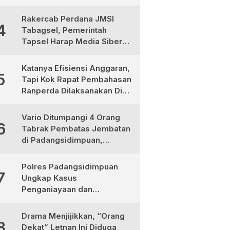
Ternyata Korban
Pembunuhan, Pelaku
Rakercab Perdana JMSI
4
Berhasil di Bekuk Polisi
Tabagsel, Pemerintah
Tapsel Harap Media Siber
Jadi Mitra Strategis
Pembangunan
Katanya Efisiensi Anggaran,
5
Tapi Kok Rapat Pembahasan
Ranperda Dilaksanakan Di
Medan, Urgensinya Apa?
Vario Ditumpangi 4 Orang
6
Tabrak Pembatas Jembatan
di Padangsidimpuan,
1Tewas dan 3 Terluka
Polres Padangsidimpuan
7
Ungkap Kasus
Penganiayaan dan
Narkotika, 9 Tersangka
Diamankan
Drama Menjijikkan, “Orang
8
Dekat” Letnan Ini Diduga