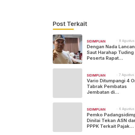
Post Terkait
8 Agustus 
SIDIMPUAN
12:23
Dengan Nada Lancan
NAJEGES
Saut Harahap Tuding
Peserta Rapat
Bapemperda Bermen
“KORUPTOR”
7 Agustus 
SIDIMPUAN
11:49
Vario Ditumpangi 4 O
NAJEGES
Tabrak Pembatas
Jembatan di
Padangsidimpuan, 1
dan 3 Terluka
6 Agustus
SIDIMPUAN
14:21
Pemko Padangsidim
NAJEGES
Dinilai Tekan ASN da
PPPK Terkait Pajak
Kenderaan Bermotor