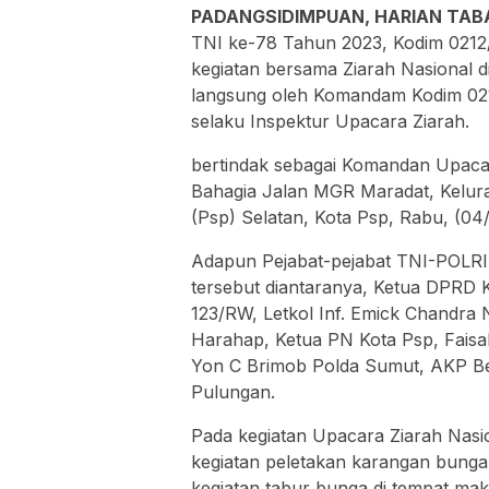
PADANGSIDIMPUAN, HARIAN TAB
TNI ke-78 Tahun 2023, Kodim 0212
kegiatan bersama Ziarah Nasional
langsung oleh Komandam Kodim 0212
selaku Inspektur Upacara Ziarah.
bertindak sebagai Komandan Upaca
Bahagia Jalan MGR Maradat, Kelu
(Psp) Selatan, Kota Psp, Rabu, (04/
Adapun Pejabat-pejabat TNI-POLRI 
tersebut diantaranya, Ketua DPRD
123/RW, Letkol Inf. Emick Chandr
Harahap, Ketua PN Kota Psp, Faisal,
Yon C Brimob Polda Sumut, AKP Be
Pulungan.
Pada kegiatan Upacara Ziarah Nasio
kegiatan peletakan karangan bunga
kegiatan tabur bunga di tempat mak