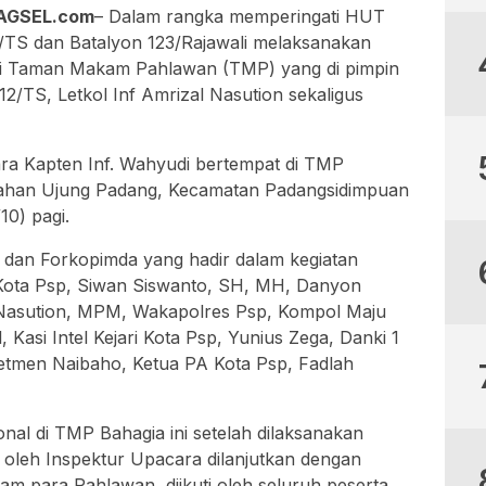
AGSEL.com
– Dalam rangka memperingati HUT
/TS dan Batalyon 123/Rajawali melaksanakan
 di Taman Makam Pahlawan (TMP) yang di pimpin
/TS, Letkol Inf Amrizal Nasution sekaligus
ra Kapten Inf. Wahyudi bertempat di TMP
rahan Ujung Padang, Kecamatan Padangsidimpuan
10) pagi.
dan Forkopimda yang hadir dalam kegiatan
 Kota Psp, Siwan Siswanto, SH, MH, Danyon
a Nasution, MPM, Wakapolres Psp, Kompol Maju
 Kasi Intel Kejari Kota Psp, Yunius Zega, Danki 1
tmen Naibaho, Ketua PA Kota Psp, Fadlah
nal di TMP Bahagia ini setelah dilaksanakan
 oleh Inspektur Upacara dilanjutkan dengan
am para Pahlawan, diikuti oleh seluruh peserta