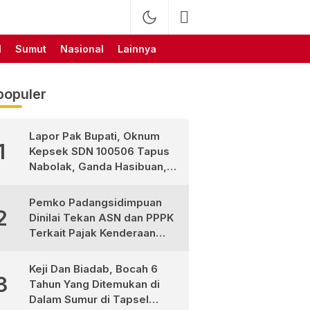
l
Sumut
Nasional
Lainnya
populer
Lapor Pak Bupati, Oknum
1
Kepsek SDN 100506 Tapus
Nabolak, Ganda Hasibuan,
Jarang Masuk Sekolah, Ortu
Siswa Protes
Pemko Padangsidimpuan
2
Dinilai Tekan ASN dan PPPK
Terkait Pajak Kenderaan
Bermotor
Keji Dan Biadab, Bocah 6
3
Tahun Yang Ditemukan di
Dalam Sumur di Tapsel