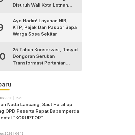
Disuruh Wali Kota Letnan
Labrak Rapat Bapemperda
di Medan
Ayo Hadiri! Layanan NIB,
9
KTP, Pajak Dan Paspor Sapa
Warga Sosa Sekitar
25 Tahun Konservasi, Rasyid
10
Dongoran Serukan
Transformasi Pertanian
Berkelanjutan di Tabagsel
baru
us 2026 | 12:23
an Nada Lancang, Saut Harahap
ng OPD Peserta Rapat Bapemperda
ental “KORUPTOR”
us 2026 | 06:18