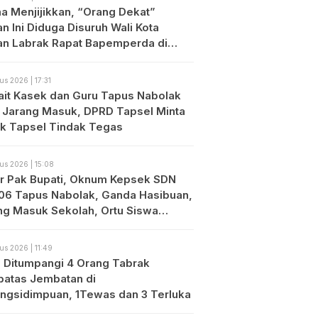
a Menjijikkan, “Orang Dekat”
n Ini Diduga Disuruh Wali Kota
an Labrak Rapat Bapemperda di
an
us 2026 | 17:31
ait Kasek dan Guru Tapus Nabolak
 Jarang Masuk, DPRD Tapsel Minta
ik Tapsel Tindak Tegas
us 2026 | 15:08
r Pak Bupati, Oknum Kepsek SDN
06 Tapus Nabolak, Ganda Hasibuan,
ng Masuk Sekolah, Ortu Siswa
es
us 2026 | 11:49
o Ditumpangi 4 Orang Tabrak
atas Jembatan di
ngsidimpuan, 1Tewas dan 3 Terluka