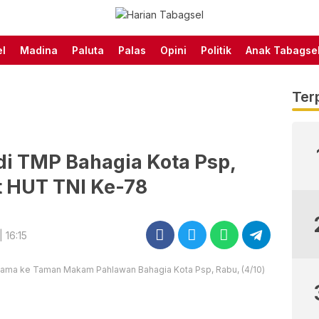
Harian Tabagsel Official
Harian Tabagsel
Website
l
Madina
Paluta
Palas
Opini
Politik
Anak Tabagse
Ter
di TMP Bahagia Kota Psp,
 HUT TNI Ke-78
 16:15
sama ke Taman Makam Pahlawan Bahagia Kota Psp, Rabu, (4/10)