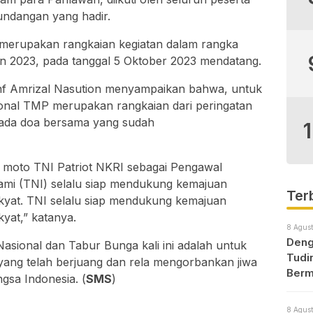
undangan yang hadir.
h merupakan rangkaian kegiatan dalam rangka
 2023, pada tanggal 5 Oktober 2023 mendatang.
nf Amrizal Nasution menyampaikan bahwa, untuk
onal TMP merupakan rangkaian dari peringatan
ada doa bersama yang sudah
moto TNI Patriot NKRI sebagai Pengawal
ami (TNI) selalu siap mendukung kemajuan
Ter
kyat. TNI selalu siap mendukung kemajuan
yat,” katanya.
8 Agust
Deng
sional dan Tabur Bunga kali ini adalah untuk
Tudi
yang telah berjuang dan rela mengorbankan jiwa
Berm
sa Indonesia. (
SMS
)
8 Agust