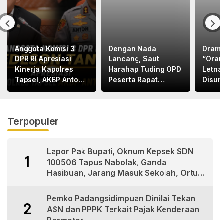
Anggota Komisi 3
Dengan Nada
Dram
DPR RI Apresiasi
Lancang, Saut
“Ora
Kinerja Kapolres
Harahap Tuding OPD
Letn
Tapsel, AKBP Anton
Peserta Rapat
Disu
Santoso
Bapemperda
Letn
Bermental
Bape
“KORUPTOR”
Med
Terpopuler
Lapor Pak Bupati, Oknum Kepsek SDN
1
100506 Tapus Nabolak, Ganda
Hasibuan, Jarang Masuk Sekolah, Ortu
Siswa Protes
Pemko Padangsidimpuan Dinilai Tekan
2
ASN dan PPPK Terkait Pajak Kenderaan
Bermotor