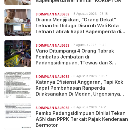
Bapemperda Bermental “KORUPTOR”
8 Agustus 2026 | 06:18
SIDIMPUAN NAJEGES
Drama Menjijikkan, “Orang Dekat”
Letnan Ini Diduga Disuruh Wali Kota
Letnan Labrak Rapat Bapemperda di
Medan
7 Agustus 2026 | 11:49
SIDIMPUAN NAJEGES
Vario Ditumpangi 4 Orang Tabrak
Pembatas Jembatan di
Padangsidimpuan, 1Tewas dan 3
Terluka
6 Agustus 2026 | 19:57
SIDIMPUAN NAJEGES
Katanya Efisiensi Anggaran, Tapi Kok
Rapat Pembahasan Ranperda
Dilaksanakan Di Medan, Urgensinya
Apa?
6 Agustus 2026 | 14:21
SIDIMPUAN NAJEGES
Pemko Padangsidimpuan Dinilai Tekan
ASN dan PPPK Terkait Pajak Kenderaan
Bermotor