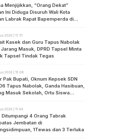
a Menjijikkan, “Orang Dekat”
n Ini Diduga Disuruh Wali Kota
an Labrak Rapat Bapemperda di
an
us 2026 | 17:31
ait Kasek dan Guru Tapus Nabolak
 Jarang Masuk, DPRD Tapsel Minta
ik Tapsel Tindak Tegas
us 2026 | 15:08
r Pak Bupati, Oknum Kepsek SDN
06 Tapus Nabolak, Ganda Hasibuan,
ng Masuk Sekolah, Ortu Siswa
es
us 2026 | 11:49
o Ditumpangi 4 Orang Tabrak
atas Jembatan di
ngsidimpuan, 1Tewas dan 3 Terluka