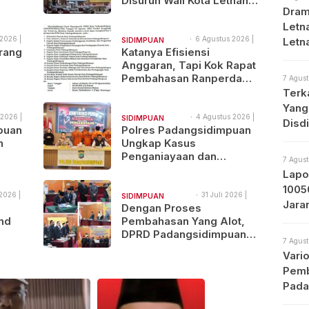
Disuruh Wali Kota Letnan
Dram
tal
Labrak Rapat Bapemperda
di Medan
Letna
2026 |
6 Agustus 2026 |
Letn
SIDIMPUAN
19:57
rang
Katanya Efisiensi
NAJEGES
Med
Anggaran, Tapi Kok Rapat
Pembahasan Ranperda
7 Agust
Tewas
Dilaksanakan Di Medan,
Terk
Urgensinya Apa?
Yang
 2026 |
4 Agustus 2026 |
SIDIMPUAN
Disd
11:38
puan
Polres Padangsidimpuan
NAJEGES
n
Ungkap Kasus
Penganiayaan dan
7 Agust
Narkotika, 9 Tersangka
Lapo
Diamankan
1005
2026 |
31 Juli 2026 |
SIDIMPUAN
Jara
17:17
Dengan Proses
NAJEGES
Prot
nd
Pembahasan Yang Alot,
DPRD Padangsidimpuan
7 Agust
ndol
Sahkan
Vari
Pertanggungjawaban
Pemb
APBD 2025
Pada