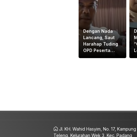
Dengan Nada
D
Lancang, Saut
M
Harahap Tuding
“
OPD Peserta
L
Rapat
D
Bapemperda
L
Bermental
R
“KORUPTOR”
B
Jl. KH. Wahid Hasyim, No. 17, Kampung
Teleng, Kelurahan Wek 3, Kec. Padang