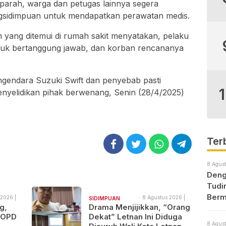
 parah, warga dan petugas lainnya segera
idimpuan untuk mendapatkan perawatan medis.
 yang ditemui di rumah sakit menyatakan, pelaku
tuk bertanggung jawab, dan korban rencananya
 pengendara Suzuki Swift dan penyebab pasti
enyelidikan pihak berwenang, Senin (28/4/2025)
Ter
8 Agust
Deng
Tudi
Berm
2026 |
8 Agustus 2026 |
SIDIMPUAN
06:18
g,
Drama Menjijikkan, “Orang
NAJEGES
 OPD
Dekat” Letnan Ini Diduga
8 Agust