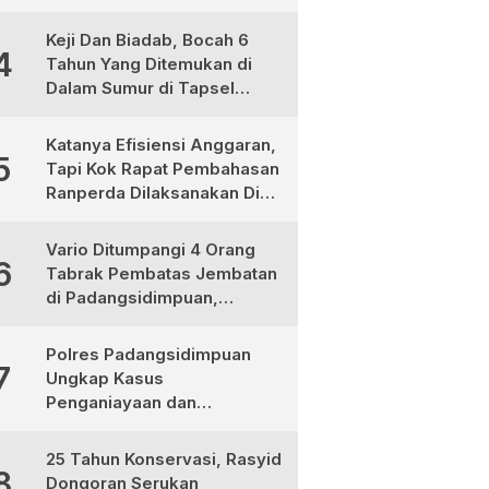
Bermotor
Keji Dan Biadab, Bocah 6
4
Tahun Yang Ditemukan di
Dalam Sumur di Tapsel
Ternyata Korban
Pembunuhan, Pelaku
Katanya Efisiensi Anggaran,
5
Berhasil di Bekuk Polisi
Tapi Kok Rapat Pembahasan
Ranperda Dilaksanakan Di
Medan, Urgensinya Apa?
Vario Ditumpangi 4 Orang
6
Tabrak Pembatas Jembatan
di Padangsidimpuan,
1Tewas dan 3 Terluka
Polres Padangsidimpuan
7
Ungkap Kasus
Penganiayaan dan
Narkotika, 9 Tersangka
Diamankan
25 Tahun Konservasi, Rasyid
8
Dongoran Serukan