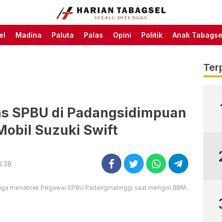
Harian Tabagsel Official
Harian Tabagsel
Website
el
Madina
Paluta
Palas
Opini
Politik
Anak Tabagse
Ter
gas SPBU di Padangsidimpuan
Mobil Suzuki Swift
6:38
i duga menabrak Pegawai SPBU Padangmatinggi saat mengisi BBM.