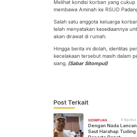
Melihat kondisi korban yang cukup
membawa Aminah ke RSUD Padangs
Salah satu anggota keluarga korban
telah menyatakan kesediaannya un
akan dirawat di rumah.
Hingga berita ini diolah, identitas
kecelakaan tersebut masih dalam p
siang.
(Sabar Sitompul)
Post Terkait
8 Agustus 
SIDIMPUAN
12:23
Dengan Nada Lancan
NAJEGES
Saut Harahap Tuding