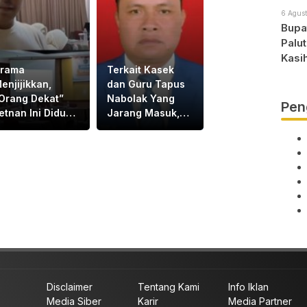
6 Agust
Bupat
Palu
Kasi
rama
Terkait Kasek
enjijikkan,
dan Guru Tapus
Orang Dekat”
Nabolak Yang
Pen
etnan Ini Diduga
Jarang Masuk,
isuruh Wali Kota
DPRD Tapsel
etnan Labrak
Minta Disdik
apat
Tapsel Tindak
apemperda di
Tegas
Medan
Disclaimer
Tentang Kami
Info Iklan
Media Siber
Karir
Media Partner