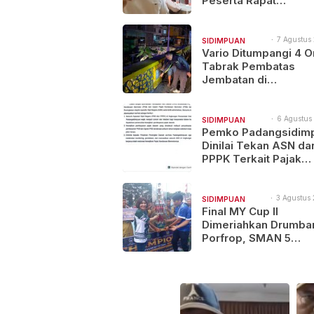
Peserta Rapat
Bapemperda Bermen
“KORUPTOR”
7 Agustus 
SIDIMPUAN
11:49
Vario Ditumpangi 4 O
NAJEGES
Tabrak Pembatas
Jembatan di
Padangsidimpuan, 1
dan 3 Terluka
6 Agustus
SIDIMPUAN
14:21
Pemko Padangsidim
NAJEGES
Dinilai Tekan ASN da
PPPK Terkait Pajak
Kenderaan Bermotor
3 Agustus 
SIDIMPUAN
10:46
Final MY Cup II
NAJEGES
Dimeriahkan Drumba
Porfrop, SMAN 5
Padangsidimpuan Go
Gelar Juara