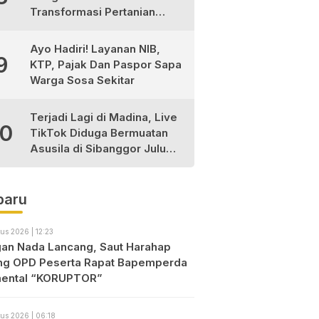
Transformasi Pertanian
Berkelanjutan di Tabagsel
Ayo Hadiri! Layanan NIB,
9
KTP, Pajak Dan Paspor Sapa
Warga Sosa Sekitar
Terjadi Lagi di Madina, Live
10
TikTok Diduga Bermuatan
Asusila di Sibanggor Julu
Dilaporkan, Polres Madina
Usut Tuntas
baru
us 2026 | 12:23
an Nada Lancang, Saut Harahap
ng OPD Peserta Rapat Bapemperda
ental “KORUPTOR”
us 2026 | 06:18