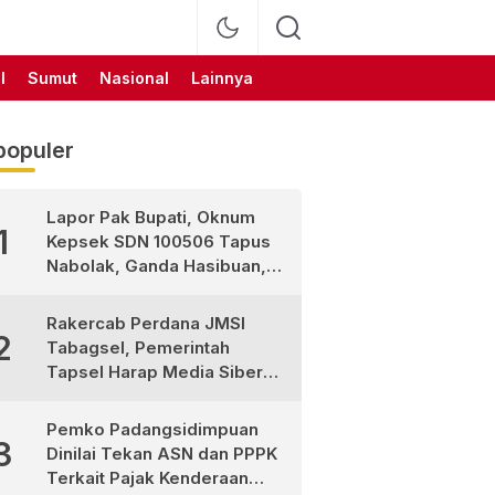
l
Sumut
Nasional
Lainnya
populer
Lapor Pak Bupati, Oknum
1
Kepsek SDN 100506 Tapus
Nabolak, Ganda Hasibuan,
Jarang Masuk Sekolah, Ortu
Siswa Protes
Rakercab Perdana JMSI
2
Tabagsel, Pemerintah
Tapsel Harap Media Siber
Jadi Mitra Strategis
Pembangunan
Pemko Padangsidimpuan
3
Dinilai Tekan ASN dan PPPK
Terkait Pajak Kenderaan