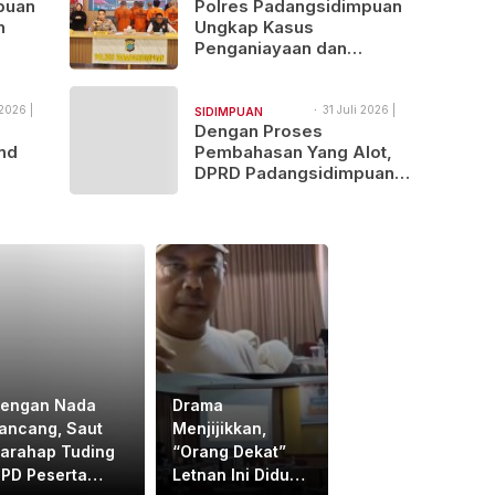
11:38
puan
Polres Padangsidimpuan
NAJEGES
n
Ungkap Kasus
Penganiayaan dan
Narkotika, 9 Tersangka
Diamankan
2026 |
31 Juli 2026 |
SIDIMPUAN
17:17
Dengan Proses
NAJEGES
nd
Pembahasan Yang Alot,
DPRD Padangsidimpuan
ndol
Sahkan
Pertanggungjawaban
APBD 2025
engan Nada
Drama
ancang, Saut
Menjijikkan,
arahap Tuding
“Orang Dekat”
PD Peserta
Letnan Ini Diduga