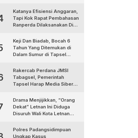
1Tewas dan 3 Terluka
Katanya Efisiensi Anggaran,
4
Tapi Kok Rapat Pembahasan
Ranperda Dilaksanakan Di
Medan, Urgensinya Apa?
Keji Dan Biadab, Bocah 6
5
Tahun Yang Ditemukan di
Dalam Sumur di Tapsel
Ternyata Korban
Pembunuhan, Pelaku
Rakercab Perdana JMSI
6
Berhasil di Bekuk Polisi
Tabagsel, Pemerintah
Tapsel Harap Media Siber
Jadi Mitra Strategis
Pembangunan
Drama Menjijikkan, “Orang
7
Dekat” Letnan Ini Diduga
Disuruh Wali Kota Letnan
Labrak Rapat Bapemperda
di Medan
Polres Padangsidimpuan
8
Ungkap Kasus