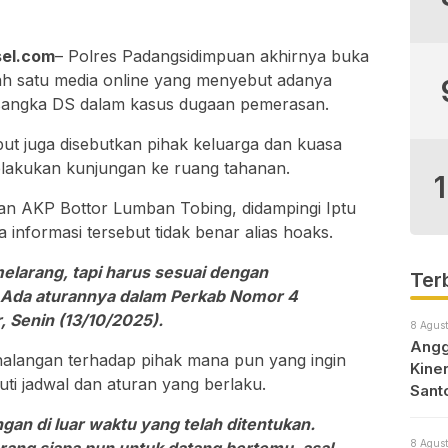
el.com
– Polres Padangsidimpuan akhirnya buka
ah satu media online yang menyebut adanya
sangka DS dalam kasus dugaan pemerasan.
but juga disebutkan pihak keluarga dan kuasa
melakukan kunjungan ke ruang tahanan.
an AKP Bottor Lumban Tobing, didampingi Iptu
nformasi tersebut tidak benar alias hoaks.
melarang, tapi harus sesuai dengan
Ter
. Ada aturannya dalam Perkab Nomor 4
, Senin (13/10/2025).
8 Agust
Angg
alangan terhadap pihak mana pun yang ingin
Kine
ti jadwal dan aturan yang berlaku.
Sant
ngan di luar waktu yang telah ditentukan.
8 Agust