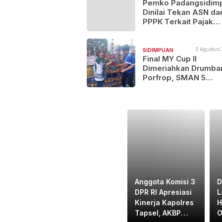
14:21
Pemko Padangsidim
NAJEGES
Dinilai Tekan ASN da
PPPK Terkait Pajak
Kenderaan Bermotor
3 Agustus 
SIDIMPUAN
10:46
Final MY Cup II
NAJEGES
Dimeriahkan Drumba
Porfrop, SMAN 5
Padangsidimpuan Go
Gelar Juara
Anggota Komisi 3
D
DPR RI Apresiasi
L
Kinerja Kapolres
H
Tapsel, AKBP
O