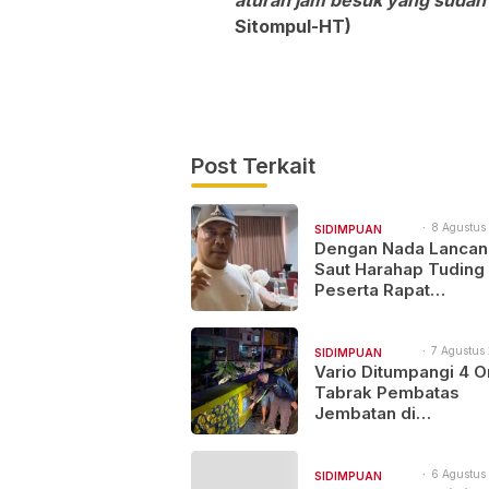
aturan jam besuk yang sudah 
Sitompul-HT)
Post Terkait
8 Agustus 
SIDIMPUAN
12:23
Dengan Nada Lancan
NAJEGES
Saut Harahap Tuding
Peserta Rapat
Bapemperda Bermen
“KORUPTOR”
7 Agustus 
SIDIMPUAN
11:49
Vario Ditumpangi 4 O
NAJEGES
Tabrak Pembatas
Jembatan di
Padangsidimpuan, 1
dan 3 Terluka
6 Agustus
SIDIMPUAN