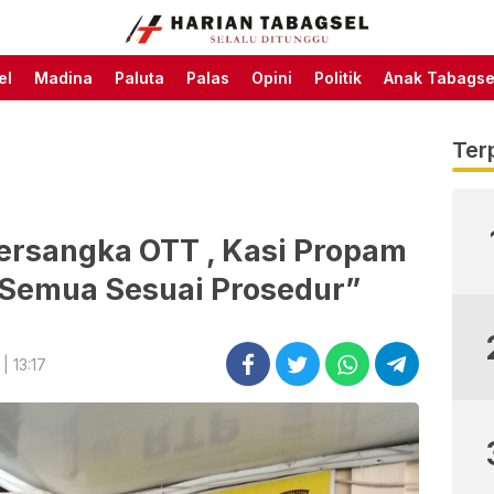
Harian Tabagsel Official
Harian Tabagsel
Website
el
Madina
Paluta
Palas
Opini
Politik
Anak Tabagse
Ter
ersangka OTT , Kasi Propam
, Semua Sesuai Prosedur”
| 13:17