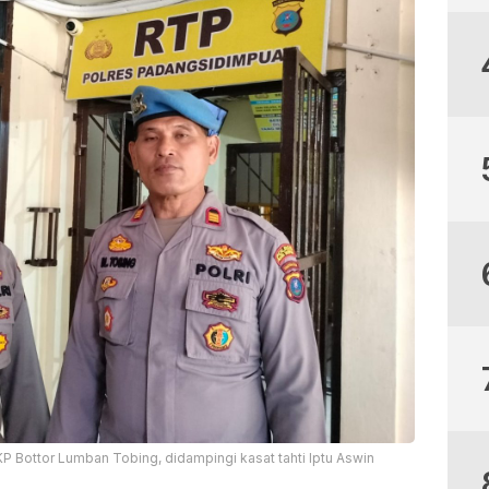
 Bottor Lumban Tobing, didampingi kasat tahti Iptu Aswin