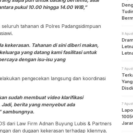
arang siapa pun untuk datang bertemu, asal
Deng
ntara pukul 10.00 hingga 14.00 WIB,”
Tudi
Berm
 seluruh tahanan di Polres Padangsidimpuan
siawi.
8 Agust
Dram
da kekerasan. Tahanan di sini diberi makan,
Letna
eluarga yang datang kami fasilitasi untuk
Letn
percaya dengan isu-isu yang
Med
7 Agust
Terk
elakukan pengecekan langsung dan koordinasi
Yang
Disd
an sudah membuat video klarifikasi
 Jadi, berita yang menyebut ada
7 Agust
Lapo
,” sambungnya.
1005
Jara
DS dari Law Firm Adnan Buyung Lubis & Partners
Prot
ngan dan dugaan kekerasan terhadap kliennya.