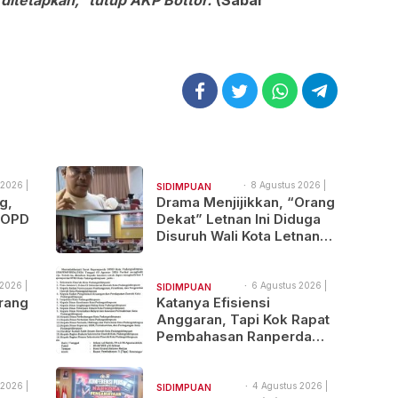
ditetapkan,” tutup AKP Bottor.
(Sabar
2026 |
8 Agustus 2026 |
SIDIMPUAN
06:18
g,
Drama Menjijikkan, “Orang
NAJEGES
 OPD
Dekat” Letnan Ini Diduga
Disuruh Wali Kota Letnan
tal
Labrak Rapat Bapemperda
di Medan
2026 |
6 Agustus 2026 |
SIDIMPUAN
19:57
rang
Katanya Efisiensi
NAJEGES
Anggaran, Tapi Kok Rapat
Pembahasan Ranperda
Tewas
Dilaksanakan Di Medan,
Urgensinya Apa?
 2026 |
4 Agustus 2026 |
SIDIMPUAN