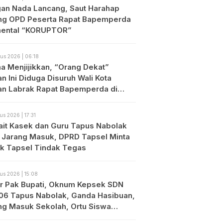
an Nada Lancang, Saut Harahap
ng OPD Peserta Rapat Bapemperda
ental “KORUPTOR”
us 2026 | 06:18
a Menjijikkan, “Orang Dekat”
n Ini Diduga Disuruh Wali Kota
an Labrak Rapat Bapemperda di
an
us 2026 | 17:31
ait Kasek dan Guru Tapus Nabolak
 Jarang Masuk, DPRD Tapsel Minta
ik Tapsel Tindak Tegas
us 2026 | 15:08
r Pak Bupati, Oknum Kepsek SDN
06 Tapus Nabolak, Ganda Hasibuan,
ng Masuk Sekolah, Ortu Siswa
es