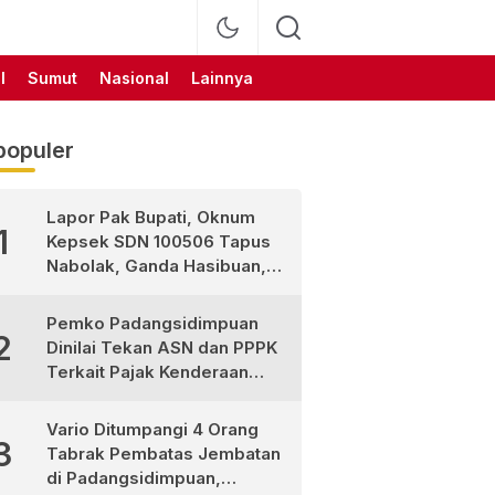
l
Sumut
Nasional
Lainnya
populer
Lapor Pak Bupati, Oknum
1
Kepsek SDN 100506 Tapus
Nabolak, Ganda Hasibuan,
Jarang Masuk Sekolah, Ortu
Siswa Protes
Pemko Padangsidimpuan
2
Dinilai Tekan ASN dan PPPK
Terkait Pajak Kenderaan
Bermotor
Vario Ditumpangi 4 Orang
3
Tabrak Pembatas Jembatan
di Padangsidimpuan,