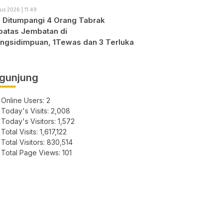
us 2026 | 11:49
o Ditumpangi 4 Orang Tabrak
atas Jembatan di
ngsidimpuan, 1Tewas dan 3 Terluka
gunjung
Online Users:
2
Today's Visits:
2,008
Today's Visitors:
1,572
Total Visits:
1,617,122
Total Visitors:
830,514
Total Page Views:
101