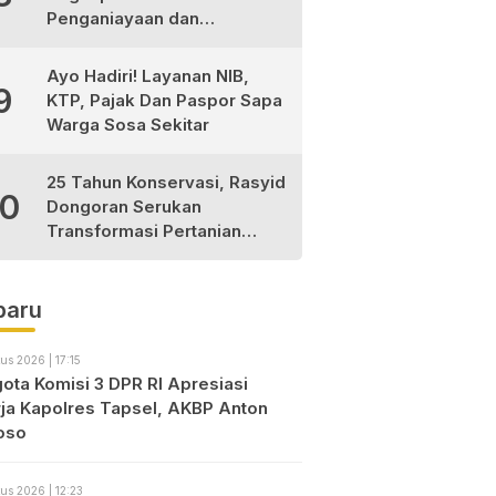
Penganiayaan dan
Narkotika, 9 Tersangka
Diamankan
Ayo Hadiri! Layanan NIB,
9
KTP, Pajak Dan Paspor Sapa
Warga Sosa Sekitar
25 Tahun Konservasi, Rasyid
10
Dongoran Serukan
Transformasi Pertanian
Berkelanjutan di Tabagsel
baru
us 2026 | 17:15
ota Komisi 3 DPR RI Apresiasi
rja Kapolres Tapsel, AKBP Anton
oso
us 2026 | 12:23