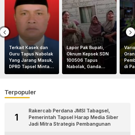
Terkait Kasek dan
Lapor Pak Bupati,
Vari
Guru Tapus Nabolak
Oknum Kepsek SDN
Oran
Yang Jarang Masuk,
100506 Tapus
Pemb
DPRD Tapsel Minta
Nabolak, Ganda
di P
Disdik Tapsel Tindak
Hasibuan, Jarang
1Tew
Tegas
Masuk Sekolah, Ortu
Terl
Siswa Protes
Terpopuler
Rakercab Perdana JMSI Tabagsel,
1
Pemerintah Tapsel Harap Media Siber
Jadi Mitra Strategis Pembangunan