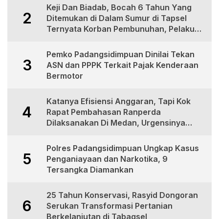
Keji Dan Biadab, Bocah 6 Tahun Yang
2
Ditemukan di Dalam Sumur di Tapsel
Ternyata Korban Pembunuhan, Pelaku
Berhasil di Bekuk Polisi
Pemko Padangsidimpuan Dinilai Tekan
3
ASN dan PPPK Terkait Pajak Kenderaan
Bermotor
Katanya Efisiensi Anggaran, Tapi Kok
4
Rapat Pembahasan Ranperda
Dilaksanakan Di Medan, Urgensinya
Apa?
Polres Padangsidimpuan Ungkap Kasus
5
Penganiayaan dan Narkotika, 9
Tersangka Diamankan
25 Tahun Konservasi, Rasyid Dongoran
6
Serukan Transformasi Pertanian
Berkelanjutan di Tabagsel