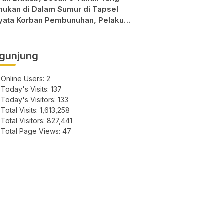
mukan di Dalam Sumur di Tapsel
yata Korban Pembunuhan, Pelaku
sil di Bekuk Polisi
gunjung
Online Users:
2
Today's Visits:
137
Today's Visitors:
133
Total Visits:
1,613,258
Total Visitors:
827,441
Total Page Views:
47