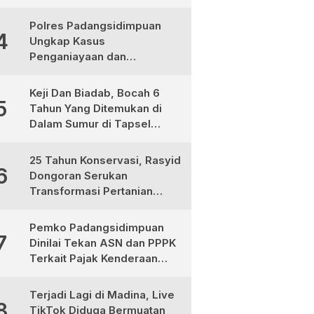
Jadi Mitra Strategis
Pembangunan
Polres Padangsidimpuan
4
Ungkap Kasus
Penganiayaan dan
Narkotika, 9 Tersangka
Diamankan
Keji Dan Biadab, Bocah 6
5
Tahun Yang Ditemukan di
Dalam Sumur di Tapsel
Ternyata Korban
Pembunuhan, Pelaku
25 Tahun Konservasi, Rasyid
6
Berhasil di Bekuk Polisi
Dongoran Serukan
Transformasi Pertanian
Berkelanjutan di Tabagsel
Pemko Padangsidimpuan
7
Dinilai Tekan ASN dan PPPK
Terkait Pajak Kenderaan
Bermotor
Terjadi Lagi di Madina, Live
8
TikTok Diduga Bermuatan