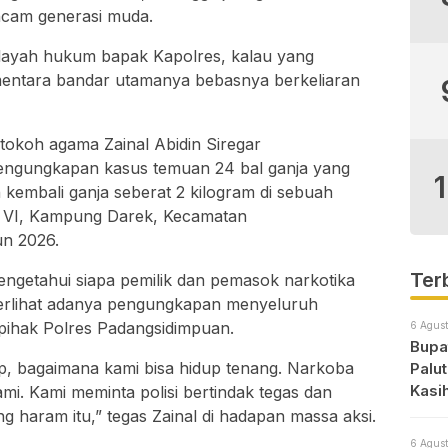
ncam generasi muda.
layah hukum bapak Kapolres, kalau yang
ementara bandar utamanya bebasnya berkeliaran
tokoh agama Zainal Abidin Siregar
gungkapan kasus temuan 24 bal ganja yang
kembali ganja seberat 2 kilogram di sebuah
 VI, Kampung Darek, Kecamatan
un 2026.
Ter
getahui siapa pemilik dan pemasok narkotika
 terlihat adanya pengungkapan menyeluruh
i pihak Polres Padangsidimpuan.
6 Agust
Bupat
, bagaimana kami bisa hidup tenang. Narkoba
Palu
Kasi
i. Kami meminta polisi bertindak tegas dan
g haram itu,” tegas Zainal di hadapan massa aksi.
6 Agust