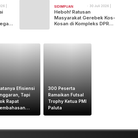
026 |
30 Juli 2026 |
SIDIMPUAN
11:35
ai
Heboh! Ratusan
NAJEGES
Masyarakat Gerebek Kos-
egal
Kosan di Kompleks DPR
tindak
Padangsidimpuan
atanya Efisiensi
300 Peserta
nggaran, Tapi
Ramaikan Futsal
ok Rapat
Trophy Ketua PMI
embahasan
Paluta
anperda
ilaksanakan Di
edan,
rgensinya Apa?