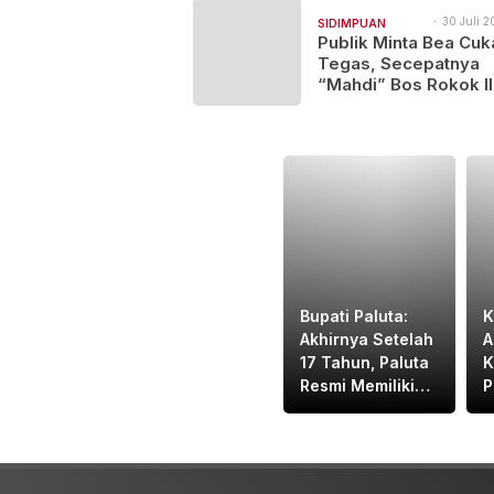
Pertanggungjawaban
APBD 2025
30 Juli 2
SIDIMPUAN
12:00
Publik Minta Bea Cuk
NAJEGES
Tegas, Secepatnya
“Mahdi” Bos Rokok Il
Lintas Provinsi Ini Di
Bupati Paluta:
K
Akhirnya Setelah
A
17 Tahun, Paluta
K
Resmi Memiliki
P
Polres, Terima
R
Kasih Pak Kapolri
D
dan Pak
M
Kapoldasu
U