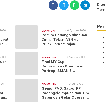
Dite
Tern
Berha
Pen
2026 |
6 Agustus 2026 |
SIDIMPUAN
14:21
Pemko Padangsidimpuan
NAJEGES
Rapat
Dinilai Tekan ASN dan
da
PPPK Terkait Pajak
an,
Kenderaan Bermotor
 2026 |
3 Agustus 2026 |
SIDIMPUAN
10:46
puan
Final MY Cup II
NAJEGES
Dimeriahkan Drumband
Porfrop, SMAN 5
ka
Padangsidimpuan Gondol
Gelar Juara
026 |
31 Juli 2026 |
SIDIMPUAN
15:43
Genjot PAD, Satpol PP
NAJEGES
ot,
Padangsidimpuan dan Tim
uan
Gabungan Gelar Operasi
Sadar Pajak