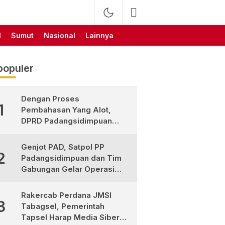
l
Sumut
Nasional
Lainnya
populer
Dengan Proses
1
Pembahasan Yang Alot,
DPRD Padangsidimpuan
Sahkan
Pertanggungjawaban APBD
Genjot PAD, Satpol PP
2
2025
Padangsidimpuan dan Tim
Gabungan Gelar Operasi
Sadar Pajak
Rakercab Perdana JMSI
3
Tabagsel, Pemerintah
Tapsel Harap Media Siber