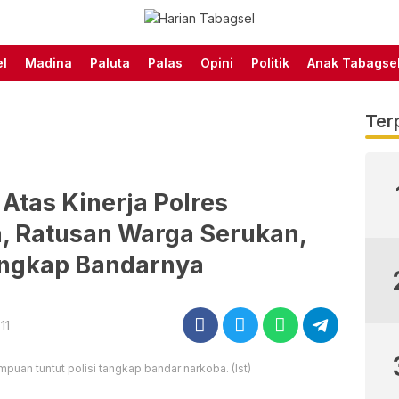
Harian Tabagsel Official
Harian Tabagsel
Website
l
Madina
Paluta
Palas
Opini
Politik
Anak Tabagse
Ter
Atas Kinerja Polres
, Ratusan Warga Serukan,
ngkap Bandarnya
11
puan tuntut polisi tangkap bandar narkoba. (Ist)