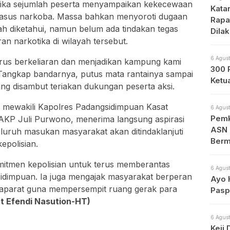
ika sejumlah peserta menyampaikan kekecewaan
Kata
asus narkoba. Massa bahkan menyoroti dugaan
Rapa
ah diketahui, namun belum ada tindakan tegas
Dila
 narkotika di wilayah tersebut.
Apa
6 Agust
rus berkeliaran dan menjadikan kampung kami
300 
Tangkap bandarnya, putus mata rantainya sampai
Ketu
ang disambut teriakan dukungan peserta aksi.
 mewakili Kapolres Padangsidimpuan Kasat
6 Agust
Pemk
AKP Juli Purwono, menerima langsung aspirasi
ASN 
luruh masukan masyarakat akan ditindaklanjuti
Berm
epolisian.
tmen kepolisian untuk terus memberantas
6 Agust
idimpuan. Ia juga mengajak masyarakat berperan
Ayo 
 aparat guna mempersempit ruang gerak para
Pasp
t Efendi Nasution-HT)
6 Agust
Keji