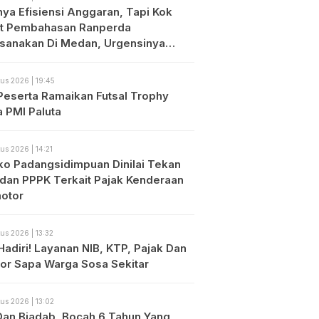
nya Efisiensi Anggaran, Tapi Kok
t Pembahasan Ranperda
ksanakan Di Medan, Urgensinya
?
us 2026 | 19:45
Peserta Ramaikan Futsal Trophy
a PMI Paluta
us 2026 | 14:21
o Padangsidimpuan Dinilai Tekan
dan PPPK Terkait Pajak Kenderaan
otor
us 2026 | 13:32
Hadiri! Layanan NIB, KTP, Pajak Dan
or Sapa Warga Sosa Sekitar
us 2026 | 13:02
 Dan Biadab, Bocah 6 Tahun Yang