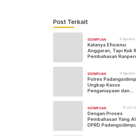
Post Terkait
6 Agustus 
SIDIMPUAN
19:57
Katanya Efisiensi
NAJEGES
Anggaran, Tapi Kok 
Pembahasan Ranper
Dilaksanakan Di Med
Urgensinya Apa?
4 Agustus
SIDIMPUAN
11:38
Polres Padangsidim
NAJEGES
Ungkap Kasus
Penganiayaan dan
Narkotika, 9 Tersang
Diamankan
31 Juli 2
SIDIMPUAN
17:17
Dengan Proses
NAJEGES
Pembahasan Yang Al
DPRD Padangsidimp
Sahkan