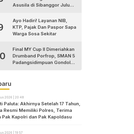
Asusila di Sibanggor Julu
Dilaporkan, Polres Madina
Usut Tuntas
Ayo Hadiri! Layanan NIB,
9
KTP, Pajak Dan Paspor Sapa
Warga Sosa Sekitar
Final MY Cup II Dimeriahkan
10
Drumband Porfrop, SMAN 5
Padangsidimpuan Gondol
Gelar Juara
baru
us 2026 | 20:48
i Paluta: Akhirnya Setelah 17 Tahun,
ta Resmi Memiliki Polres, Terima
h Pak Kapolri dan Pak Kapoldasu
us 2026 | 19:57