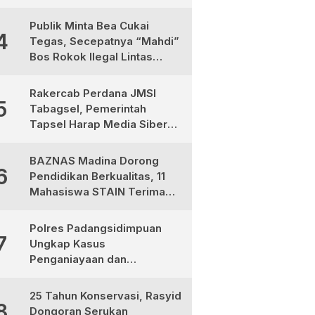
Sadar Pajak
Publik Minta Bea Cukai
4
Tegas, Secepatnya “Mahdi”
Bos Rokok Ilegal Lintas
Provinsi Ini Ditindak
Rakercab Perdana JMSI
5
Tabagsel, Pemerintah
Tapsel Harap Media Siber
Jadi Mitra Strategis
Pembangunan
BAZNAS Madina Dorong
6
Pendidikan Berkualitas, 11
Mahasiswa STAIN Terima
Bantuan Program Madina
Cerdas
Polres Padangsidimpuan
7
Ungkap Kasus
Penganiayaan dan
Narkotika, 9 Tersangka
Diamankan
25 Tahun Konservasi, Rasyid
8
Dongoran Serukan