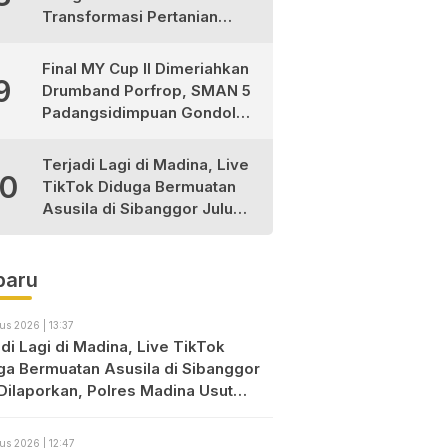
Transformasi Pertanian
Berkelanjutan di Tabagsel
Final MY Cup II Dimeriahkan
9
Drumband Porfrop, SMAN 5
Padangsidimpuan Gondol
Gelar Juara
Terjadi Lagi di Madina, Live
10
TikTok Diduga Bermuatan
Asusila di Sibanggor Julu
Dilaporkan, Polres Madina
Usut Tuntas
baru
us 2026 | 13:37
di Lagi di Madina, Live TikTok
ga Bermuatan Asusila di Sibanggor
 Dilaporkan, Polres Madina Usut
as
us 2026 | 12:47