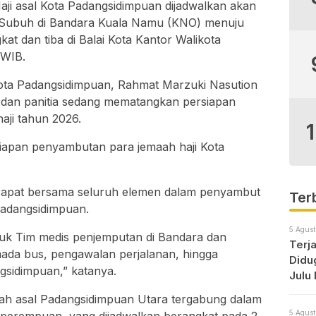
aji asal Kota Padangsidimpuan dijadwalkan akan
 Subuh di Bandara Kuala Namu (KNO) menuju
at dan tiba di Balai Kota Kantor Walikota
 WIB.
Kota Padangsidimpuan, Rahmat Marzuki Nasution
dan panitia sedang mematangkan persiapan
ji tahun 2026.
iapan penyambutan para jemaah haji Kota
 rapat bersama seluruh elemen dalam penyambut
Ter
Padangsidimpuan.
5 Agust
uk Tim medis penjemputan di Bandara dan
Terja
ada bus, pengawalan perjalanan, hingga
Didu
sidimpuan,” katanya.
Julu
Tunt
ah asal Padangsidimpuan Utara tergabung dalam
5 Agust
dan 1 perempuan, yang dijadwalkan berangkat pada 2