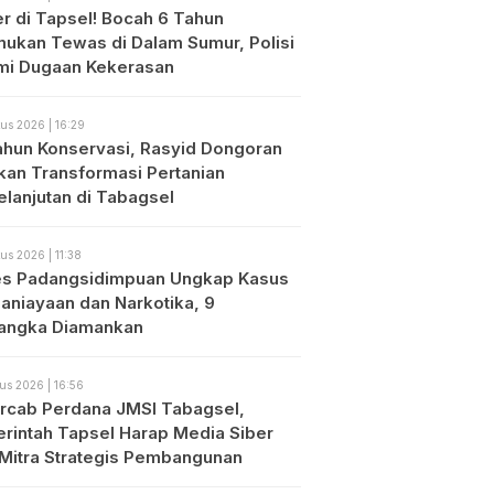
r di Tapsel! Bocah 6 Tahun
mukan Tewas di Dalam Sumur, Polisi
mi Dugaan Kekerasan
us 2026 | 16:29
ahun Konservasi, Rasyid Dongoran
kan Transformasi Pertanian
elanjutan di Tabagsel
us 2026 | 11:38
es Padangsidimpuan Ungkap Kasus
aniayaan dan Narkotika, 9
angka Diamankan
us 2026 | 16:56
rcab Perdana JMSI Tabagsel,
rintah Tapsel Harap Media Siber
 Mitra Strategis Pembangunan