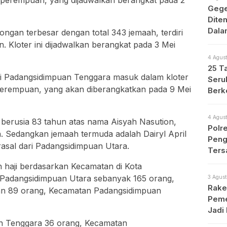
Gege
Dite
Dala
ongan terbesar dengan total 343 jemaah, terdiri
n. Kloter ini dijadwalkan berangkat pada 3 Mei
4 Agust
25 T
ari Padangsidimpuan Tenggara masuk dalam kloter
Seru
1 perempuan, yang akan diberangkatkan pada 9 Mei
Berk
4 Agust
at berusia 83 tahun atas nama Aisyah Nasution,
Polr
. Sedangkan jemaah termuda adalah Dairyl April
Peng
erasal dari Padangsidimpuan Utara.
Ters
 haji berdasarkan Kecamatan di Kota
Padangsidimpuan Utara sebanyak 165 orang,
3 Agust
Rake
an 89 orang, Kecamatan Padangsidimpuan
Peme
Jadi
n Tenggara 36 orang, Kecamatan