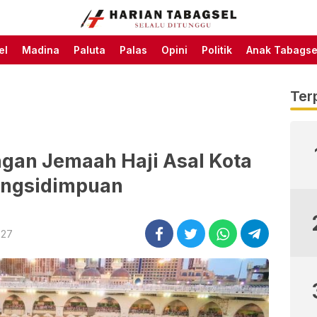
Harian Tabagsel Official
Harian Tabagsel
Website
el
Madina
Paluta
Palas
Opini
Politik
Anak Tabagse
Ter
ngan Jemaah Haji Asal Kota
ngsidimpuan
:27