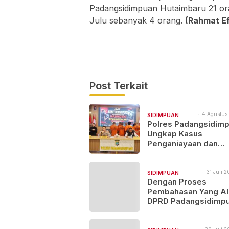
Padangsidimpuan Hutaimbaru 21 o
Julu sebanyak 4 orang.
(Rahmat E
Post Terkait
4 Agustus
SIDIMPUAN
11:38
Polres Padangsidim
NAJEGES
Ungkap Kasus
Penganiayaan dan
Narkotika, 9 Tersang
Diamankan
31 Juli 2
SIDIMPUAN
17:17
Dengan Proses
NAJEGES
Pembahasan Yang Al
DPRD Padangsidimp
Sahkan
Pertanggungjawaban