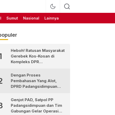
l
Sumut
Nasional
Lainnya
populer
Heboh! Ratusan Masyarakat
1
Gerebek Kos-Kosan di
Kompleks DPR
Padangsidimpuan
Dengan Proses
2
Pembahasan Yang Alot,
DPRD Padangsidimpuan
Sahkan
Pertanggungjawaban APBD
Genjot PAD, Satpol PP
3
2025
Padangsidimpuan dan Tim
Gabungan Gelar Operasi