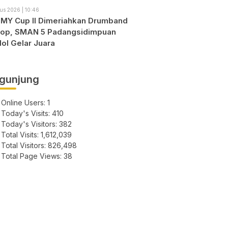
us 2026 | 10:46
l MY Cup II Dimeriahkan Drumband
rop, SMAN 5 Padangsidimpuan
ol Gelar Juara
gunjung
Online Users:
1
Today's Visits:
410
Today's Visitors:
382
Total Visits:
1,612,039
Total Visitors:
826,498
Total Page Views:
38