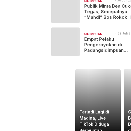
APBD 2025
30 Juli 2
SIDIMPUAN
12:00
Publik Minta Bea Cuk
NAJEGES
Tegas, Secepatnya
“Mahdi” Bos Rokok Il
Lintas Provinsi Ini Di
29 Juli 2
SIDIMPUAN
15:13
Empat Pelaku
NAJEGES
Pengeroyokan di
Padangsidimpuan
Ditangkap, Satu Buro
Terjadi Lagi di
G
Madina, Live
B
TikTok Diduga
D
Bermuatan
d