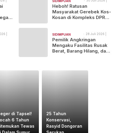
026 |
30 Juli 2026 |
SIDIMPUAN
11:35
ai
Heboh! Ratusan
NAJEGES
Masyarakat Gerebek Kos-
egal
Kosan di Kompleks DPR
tindak
Padangsidimpuan
026 |
28 Juli 2026 |
SIDIMPUAN
13:40
Pemilik Angkringan
NAJEGES
Mengaku Fasilitas Rusak
Berat, Barang Hilang, dan
n
Kerugian Ditaksir Rp25
Juta
eger di Tapsel!
25 Tahun
ocah 6 Tahun
Konservasi,
itemukan Tewas
Rasyid Dongoran
i Dalam Sumur,
Serukan