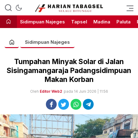
Harian Tabagsel Official Website
Harian Tabagsel
Sidimpuan Najeges
Tapsel
Madina
Paluta
Sidimpuan Najeges
Tumpahan Minyak Solar di Jalan
Sisingamangaraja Padangsidimpuan
Makan Korban
Oleh
Editor Web2
pada 14 Juni 2026 | 11:56