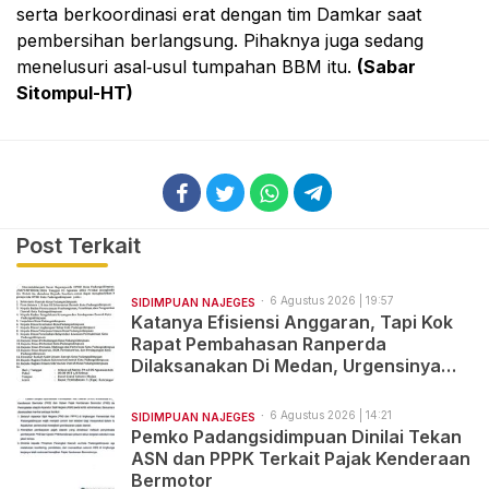
serta berkoordinasi erat dengan tim Damkar saat
pembersihan berlangsung. Pihaknya juga sedang
menelusuri asal‑usul tumpahan BBM itu.
(Sabar
Sitompul-HT)
Post Terkait
6 Agustus 2026 | 19:57
SIDIMPUAN NAJEGES
Katanya Efisiensi Anggaran, Tapi Kok
Rapat Pembahasan Ranperda
Dilaksanakan Di Medan, Urgensinya
Apa?
6 Agustus 2026 | 14:21
SIDIMPUAN NAJEGES
Pemko Padangsidimpuan Dinilai Tekan
ASN dan PPPK Terkait Pajak Kenderaan
Bermotor