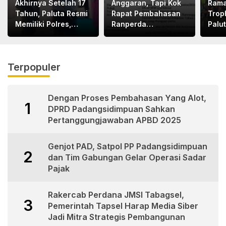
Akhirnya Setelah 17
Anggaran, Tapi Kok
Rama
Tahun, Paluta Resmi
Rapat Pembahasan
Trop
Memiliki Polres,
Ranperda
Palu
Terima Kasih Pak
Dilaksanakan Di
Kapolri dan Pak
Medan, Urgensinya
Kapoldasu
Apa?
Terpopuler
Dengan Proses Pembahasan Yang Alot,
1
DPRD Padangsidimpuan Sahkan
Pertanggungjawaban APBD 2025
Genjot PAD, Satpol PP Padangsidimpuan
2
dan Tim Gabungan Gelar Operasi Sadar
Pajak
Rakercab Perdana JMSI Tabagsel,
3
Pemerintah Tapsel Harap Media Siber
Jadi Mitra Strategis Pembangunan