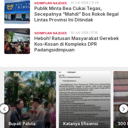
30 Juli 2026 | 12:00
SIDIMPUAN NAJEGES
Publik Minta Bea Cukai Tegas,
Secepatnya “Mahdi” Bos Rokok Ilegal
Lintas Provinsi Ini Ditindak
30 Juli 2026 | 11:35
SIDIMPUAN NAJEGES
Heboh! Ratusan Masyarakat Gerebek
Kos-Kosan di Kompleks DPR
Padangsidimpuan
Bupati Paluta:
Katanya Efisiensi
300 