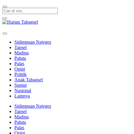
Harian Tabagsel
Harian Tabagsel Official Website
Sidimpuan Najeges
Tapsel
Madina
Paluta
Palas
Opini
Politik
Anak Tabagsel
Sumut
Nasional
Lainnya
Sidimpuan Najeges
Tapsel
Madina
Paluta
Palas
Opini