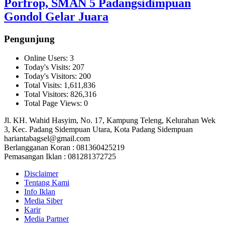
Porfrop, SMAN 5 Padangsidimpuan
Gondol Gelar Juara
Pengunjung
Online Users:
3
Today's Visits:
207
Today's Visitors:
200
Total Visits:
1,611,836
Total Visitors:
826,316
Total Page Views:
0
Jl. KH. Wahid Hasyim, No. 17, Kampung Teleng, Kelurahan Wek
3, Kec. Padang Sidempuan Utara, Kota Padang Sidempuan
hariantabagsel@gmail.com
Berlangganan Koran : 081360425219
Pemasangan Iklan : 081281372725
Disclaimer
Tentang Kami
Info Iklan
Media Siber
Karir
Media Partner