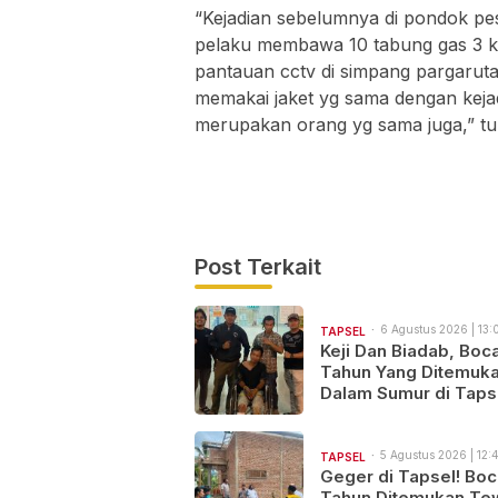
“Kejadian sebelumnya di pondok pes
pelaku membawa 10 tabung gas 3 kg
pantauan cctv di simpang pargaruta
memakai jaket yg sama dengan kejad
merupakan orang yg sama juga,” tuli
Post Terkait
6 Agustus 2026 | 13:
TAPSEL
Keji Dan Biadab, Boc
Tahun Yang Ditemuka
Dalam Sumur di Taps
Ternyata Korban
Pembunuhan, Pelaku
Berhasil di Bekuk Pol
5 Agustus 2026 | 12:
TAPSEL
Geger di Tapsel! Boc
Tahun Ditemukan Te