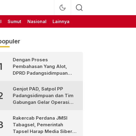
l
Sumut
Nasional
Lainnya
populer
Dengan Proses
1
Pembahasan Yang Alot,
DPRD Padangsidimpuan
Sahkan
Pertanggungjawaban APBD
Genjot PAD, Satpol PP
2
2025
Padangsidimpuan dan Tim
Gabungan Gelar Operasi
Sadar Pajak
Rakercab Perdana JMSI
3
Tabagsel, Pemerintah
Tapsel Harap Media Siber