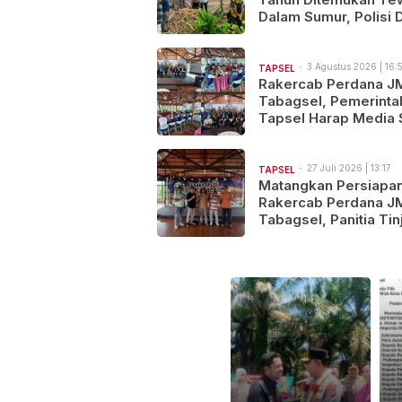
Dalam Sumur, Polisi 
Dugaan Kekerasan
3 Agustus 2026 | 16:
TAPSEL
Rakercab Perdana J
Tabagsel, Pemerinta
Tapsel Harap Media 
Jadi Mitra Strategis
Pembangunan
27 Juli 2026 | 13:17
TAPSEL
Matangkan Persiapa
Rakercab Perdana J
Tabagsel, Panitia Tin
Lokasi Acara di Sibio