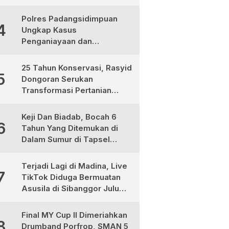
Jadi Mitra Strategis
Pembangunan
Polres Padangsidimpuan
4
Ungkap Kasus
Penganiayaan dan
Narkotika, 9 Tersangka
Diamankan
25 Tahun Konservasi, Rasyid
5
Dongoran Serukan
Transformasi Pertanian
Berkelanjutan di Tabagsel
Keji Dan Biadab, Bocah 6
6
Tahun Yang Ditemukan di
Dalam Sumur di Tapsel
Ternyata Korban
Pembunuhan, Pelaku
Terjadi Lagi di Madina, Live
7
Berhasil di Bekuk Polisi
TikTok Diduga Bermuatan
Asusila di Sibanggor Julu
Dilaporkan, Polres Madina
Usut Tuntas
Final MY Cup II Dimeriahkan
8
Drumband Porfrop, SMAN 5