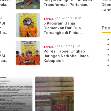
Dalami
Transformasi Pertanian
Dite
Berkelanjutan di Tabagsel
Tern
Berha
56
28 Juli 2026 | 19:45
TAPSEL
MSI
5 Kilogram Ganja
Pen
h
Diamankan Dari Dua
Siber
Tersangka di Pintu
Padang, Batang Angkola
25 Juli 2026 | 11:38
TAPSEL
n
Polres Tapsel Ungkap
MSI
Jaringan Narkoba Lintas
jau
Kabupaten
-Bio