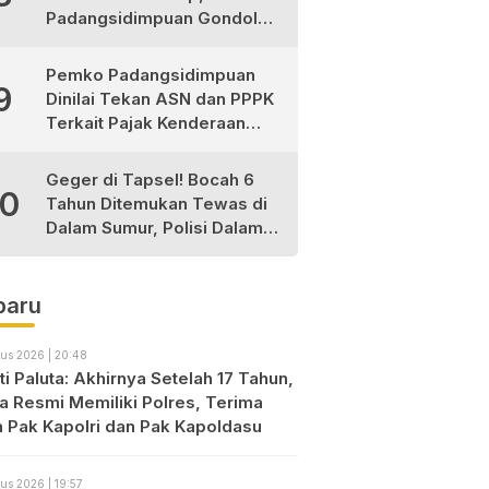
Padangsidimpuan Gondol
Gelar Juara
Pemko Padangsidimpuan
9
Dinilai Tekan ASN dan PPPK
Terkait Pajak Kenderaan
Bermotor
Geger di Tapsel! Bocah 6
10
Tahun Ditemukan Tewas di
Dalam Sumur, Polisi Dalami
Dugaan Kekerasan
baru
us 2026 | 20:48
i Paluta: Akhirnya Setelah 17 Tahun,
ta Resmi Memiliki Polres, Terima
h Pak Kapolri dan Pak Kapoldasu
us 2026 | 19:57