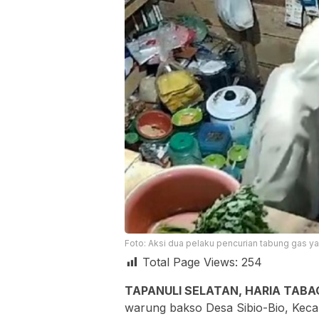
Foto: Aksi dua pelaku pencurian tabung gas yan
Total Page Views:
254
TAPANULI SELATAN, HARIA TABA
warung bakso Desa Sibio-Bio, Kec