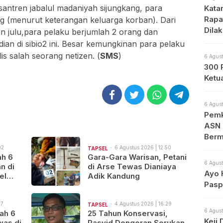
antren jabalul madaniyah sijungkang, para
Kata
Rapa
 (menurut keterangan keluarga korban). Dari
Dila
n julu,para pelaku berjumlah 2 orang dan
Apa
ian di sibio2 ini. Besar kemungkinan para pelaku
s salah seorang netizen. (
SMS
)
6 Agust
300 
Ketu
6 Agust
Pemk
ASN 
Berm
02
6 Agustus 2026 | 12:50
TAPSEL
ah 6
Gara-Gara Warisan, Petani
6 Agust
n di
di Arse Tewas Dianiaya
Ayo 
el
Adik Kandung
Pasp
isi
47
4 Agustus 2026 | 16:29
TAPSEL
6 Agust
ah 6
25 Tahun Konservasi,
Keji
was di
Rasyid Dongoran Serukan