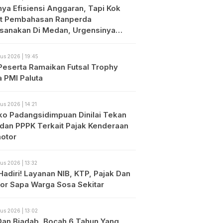
nya Efisiensi Anggaran, Tapi Kok
t Pembahasan Ranperda
ksanakan Di Medan, Urgensinya
?
us 2026 | 19:45
Peserta Ramaikan Futsal Trophy
a PMI Paluta
us 2026 | 14:21
o Padangsidimpuan Dinilai Tekan
dan PPPK Terkait Pajak Kenderaan
otor
us 2026 | 13:32
Hadiri! Layanan NIB, KTP, Pajak Dan
or Sapa Warga Sosa Sekitar
us 2026 | 13:02
 Dan Biadab, Bocah 6 Tahun Yang