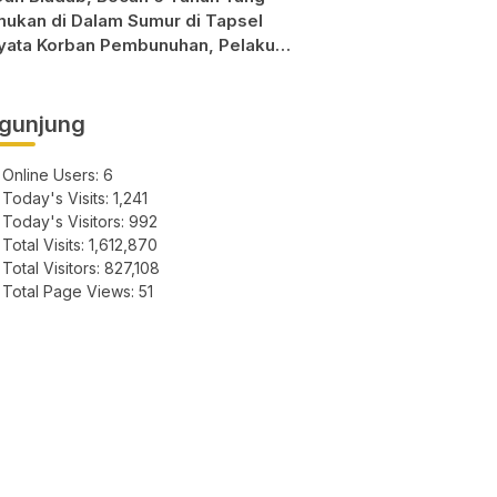
mukan di Dalam Sumur di Tapsel
yata Korban Pembunuhan, Pelaku
sil di Bekuk Polisi
gunjung
Online Users:
6
Today's Visits:
1,241
Today's Visitors:
992
Total Visits:
1,612,870
Total Visitors:
827,108
Total Page Views:
51