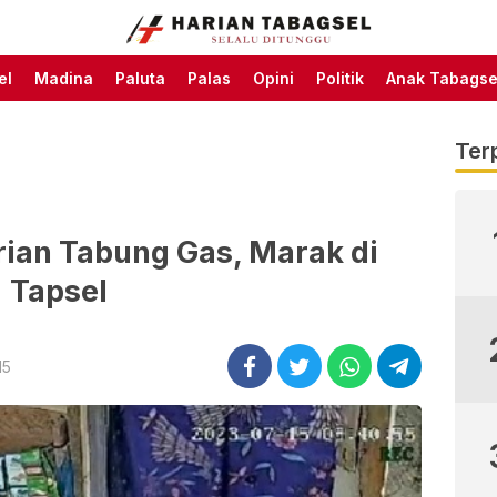
Harian Tabagsel Official
Harian Tabagsel
Website
el
Madina
Paluta
Palas
Opini
Politik
Anak Tabagse
Ter
rian Tabung Gas, Marak di
Tapsel
15