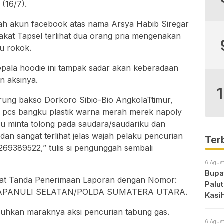
 (16/7).
ah akun facebook atas nama Arsya Habib Siregar
kat Tapsel terlihat dua orang pria mengenakan
u rokok.
pala hoodie ini tampak sadar akan keberadaan
n aksinya.
arung bakso Dorkoro Sibio-Bio AngkolaTtimur,
 pcs bangku plastik warna merah merek napoly
tau minta tolong pada saudara/saudariku dan
an sangat terlihat jelas wajah pelaku pencurian
Ter
2269389522,” tulis si pengunggah sembali
6 Agust
Bupat
urat Tanda Penerimaan Laporan dengan Nomor:
Palu
-TAPANULI SELATAN/POLDA SUMATERA UTARA.
Kasi
uhkan maraknya aksi pencurian tabung gas.
6 Agust