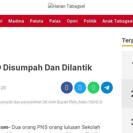
Harian Tabagsel Official
Harian Tabagsel
Website
l
Madina
Paluta
Palas
Opini
Politik
Anak Tabagse
Ter
 Disumpah Dan Dilantik
3:26
sumpah dan penyerahan SK oleh Bupati PMA, Rabu (16/4) di
com-
Dua orang PNS orang lulusan Sekolah