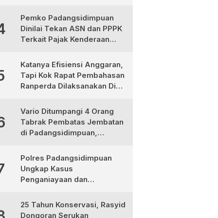
Ternyata Korban
Pembunuhan, Pelaku
Pemko Padangsidimpuan
4
Berhasil di Bekuk Polisi
Dinilai Tekan ASN dan PPPK
Terkait Pajak Kenderaan
Bermotor
Katanya Efisiensi Anggaran,
5
Tapi Kok Rapat Pembahasan
Ranperda Dilaksanakan Di
Medan, Urgensinya Apa?
Vario Ditumpangi 4 Orang
6
Tabrak Pembatas Jembatan
di Padangsidimpuan,
1Tewas dan 3 Terluka
Polres Padangsidimpuan
7
Ungkap Kasus
Penganiayaan dan
Narkotika, 9 Tersangka
Diamankan
25 Tahun Konservasi, Rasyid
8
Dongoran Serukan