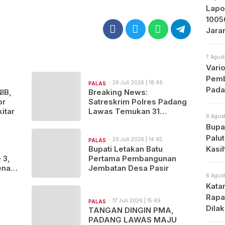
Lapo
1005
Jara
Prot
7 Agust
Vari
Pemb
2
26 Juli 2026 | 18:46
PALAS
Pada
NIB,
Breaking News:
or
Satreskrim Polres Padang
itar
Lawas Temukan 31
6 Agust
Sepeda Motor Diduga
Bupat
Hasil Kejahatan
Palu
20 Juli 2026 | 14:45
PALAS
s
Bupati Letakan Batu
Kasi
 3,
Pertama Pembangunan
nanti
Jembatan Desa Pasir
6 Agust
rita,
Kata
atu
Rapa
17 Juli 2026 | 15:49
PALAS
Dila
TANGAN DINGIN PMA,
Apa
PADANG LAWAS MAJU