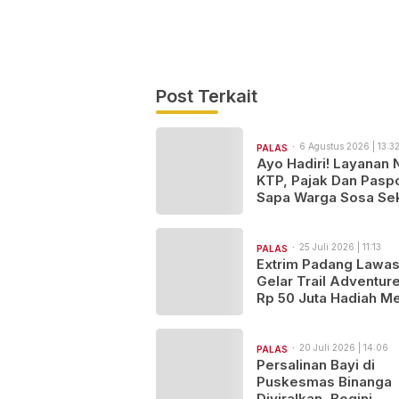
Post Terkait
6 Agustus 2026 | 13:3
PALAS
Ayo Hadiri! Layanan 
KTP, Pajak Dan Pasp
Sapa Warga Sosa Sek
25 Juli 2026 | 11:13
PALAS
Extrim Padang Lawa
Gelar Trail Adventure
Rp 50 Juta Hadiah Me
“Satu Jalur, Seribu Ce
Satu Tujuan..Salam S
Hobi!
20 Juli 2026 | 14:06
PALAS
Persalinan Bayi di
Puskesmas Binanga
Diviralkan, Begini