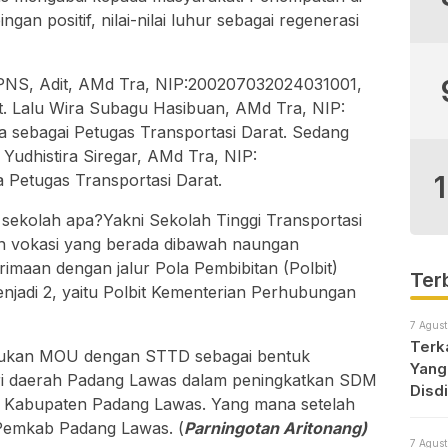
an positif, nilai-nilai luhur sebagai regenerasi
PNS, Adit, AMd Tra, NIP:200207032024031001,
t. Lalu Wira Subagu Hasibuan, AMd Tra, NIP:
 sebagai Petugas Transportasi Darat. Sedang
Yudhistira Siregar, AMd Tra, NIP:
Petugas Transportasi Darat.
 sekolah apa?Yakni Sekolah Tinggi Transportasi
n vokasi yang berada dibawah naungan
aan dengan jalur Pola Pembibitan (Polbit)
Ter
enjadi 2, yaitu Polbit Kementerian Perhubungan
7 Agust
Terk
kukan MOU dengan STTD sebagai bentuk
Yang
ri daerah Padang Lawas dalam peningkatkan SDM
Disd
i di Kabupaten Padang Lawas. Yang mana setelah
 Pemkab Padang Lawas. (
Parningotan Aritonang)
7 Agust