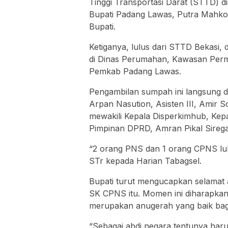
Tinggi Transportasi Darat (STTD) di
Bupati Padang Lawas, Putra Mahkot
Bupati.
Ketiganya, lulus dari STTD Bekasi,
di Dinas Perumahan, Kawasan Per
Pemkab Padang Lawas.
Pengambilan sumpah ini langsung di
Arpan Nasution, Asisten III, Amir 
mewakili Kepala Disperkimhub, Kepal
Pimpinan DPRD, Amran Pikal Sireg
“2 orang PNS dan 1 orang CPNS lul
STr kepada Harian Tabagsel.
Bupati turut mengucapkan selama
SK CPNS itu. Momen ini diharapkan
merupakan anugerah yang baik bagi
“Sebagai abdi negara tentunya har