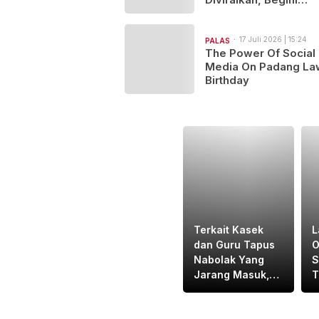
Kronologi Medis
Kejadiannya…
17 Juli 2026 | 15:24
PALAS
The Power Of Social
Media On Padang La
Birthday
Terkait Kasek
L
dan Guru Tapus
O
Nabolak Yang
S
Jarang Masuk,
T
DPRD Tapsel
G
Minta Disdik
J