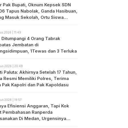
r Pak Bupati, Oknum Kepsek SDN
06 Tapus Nabolak, Ganda Hasibuan,
ng Masuk Sekolah, Ortu Siswa
es
us 2026 | 11:49
o Ditumpangi 4 Orang Tabrak
atas Jembatan di
ngsidimpuan, 1Tewas dan 3 Terluka
us 2026 | 20:48
i Paluta: Akhirnya Setelah 17 Tahun,
ta Resmi Memiliki Polres, Terima
h Pak Kapolri dan Pak Kapoldasu
us 2026 | 19:57
nya Efisiensi Anggaran, Tapi Kok
t Pembahasan Ranperda
ksanakan Di Medan, Urgensinya
?