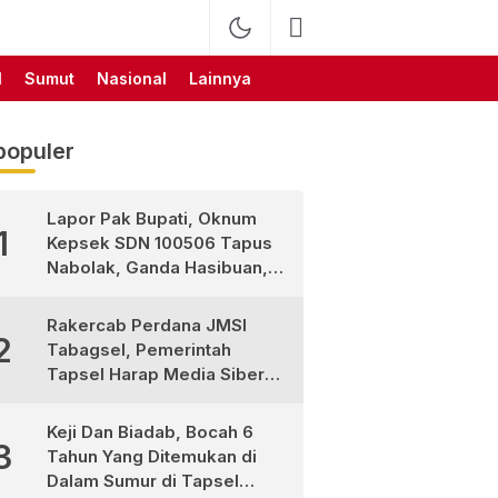
l
Sumut
Nasional
Lainnya
populer
Lapor Pak Bupati, Oknum
1
Kepsek SDN 100506 Tapus
Nabolak, Ganda Hasibuan,
Jarang Masuk Sekolah, Ortu
Siswa Protes
Rakercab Perdana JMSI
2
Tabagsel, Pemerintah
Tapsel Harap Media Siber
Jadi Mitra Strategis
Pembangunan
Keji Dan Biadab, Bocah 6
3
Tahun Yang Ditemukan di
Dalam Sumur di Tapsel