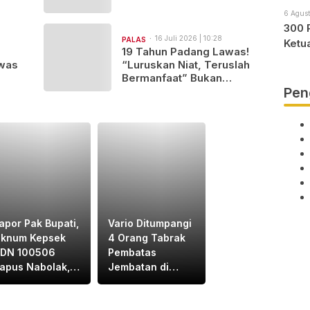
6 Agust
300 
16 Juli 2026 | 10:28
PALAS
Ketu
19 Tahun Padang Lawas!
was
“Luruskan Niat, Teruslah
Bermanfaat” Bukan
Sekadar Kata-Kata
Pen
apor Pak Bupati,
Vario Ditumpangi
knum Kepsek
4 Orang Tabrak
DN 100506
Pembatas
apus Nabolak,
Jembatan di
anda Hasibuan,
Padangsidimpuan,
arang Masuk
1Tewas dan 3