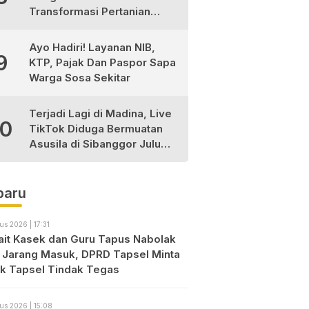
Transformasi Pertanian
Berkelanjutan di Tabagsel
Ayo Hadiri! Layanan NIB,
9
KTP, Pajak Dan Paspor Sapa
Warga Sosa Sekitar
Terjadi Lagi di Madina, Live
10
TikTok Diduga Bermuatan
Asusila di Sibanggor Julu
Dilaporkan, Polres Madina
Usut Tuntas
baru
us 2026 | 17:31
ait Kasek dan Guru Tapus Nabolak
 Jarang Masuk, DPRD Tapsel Minta
ik Tapsel Tindak Tegas
us 2026 | 15:08