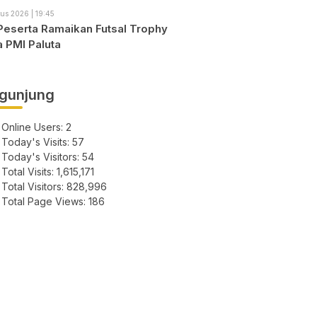
us 2026 | 19:45
Peserta Ramaikan Futsal Trophy
a PMI Paluta
gunjung
Online Users:
2
Today's Visits:
57
Today's Visitors:
54
Total Visits:
1,615,171
Total Visitors:
828,996
Total Page Views:
186