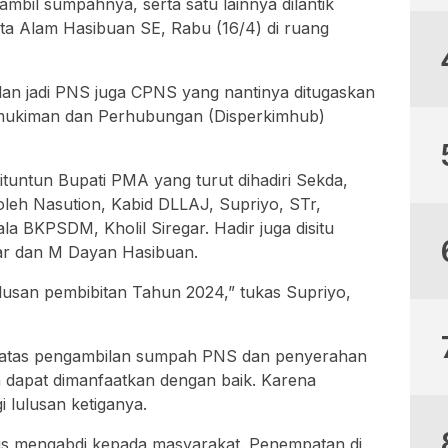
ambil sumpahnya, serta satu lainnya dilantik
a Alam Hasibuan SE, Rabu (16/4) di ruang
 dan jadi PNS juga CPNS yang nantinya ditugaskan
mukiman dan Perhubungan (Disperkimhub)
tuntun Bupati PMA yang turut dihadiri Sekda,
Soleh Nasution, Kabid DLLAJ, Supriyo, STr,
a BKPSDM, Kholil Siregar. Hadir juga disitu
ar dan M Dayan Hasibuan.
usan pembibitan Tahun 2024,” tukas Supriyo,
t atas pengambilan sumpah PNS dan penyerahan
 dapat dimanfaatkan dengan baik. Karena
 lulusan ketiganya.
us mengabdi kepada masyarakat. Penempatan di