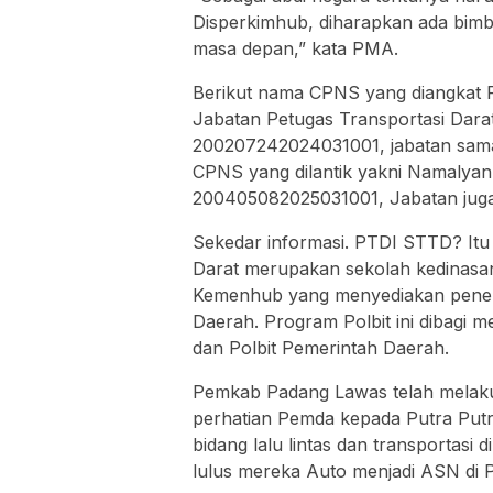
Disperkimhub, diharapkan ada bimbing
masa depan,” kata PMA.
Berikut nama CPNS yang diangkat 
Jabatan Petugas Transportasi Dara
200207242024031001, jabatan sama
CPNS yang dilantik yakni Namalyan 
200405082025031001, Jabatan juga 
Sekedar informasi. PTDI STTD? Itu
Darat merupakan sekolah kedinasa
Kemenhub yang menyediakan penerim
Daerah. Program Polbit ini dibagi m
dan Polbit Pemerintah Daerah.
Pemkab Padang Lawas telah mela
perhatian Pemda kepada Putra Put
bidang lalu lintas dan transportas
lulus mereka Auto menjadi ASN di