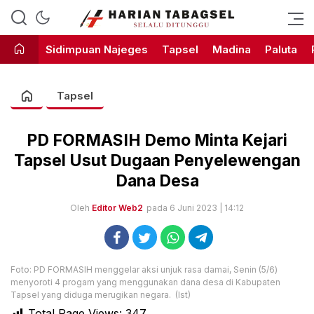
Harian Tabagsel Official Website
Harian Tabagsel
Sidimpuan Najeges
Tapsel
Madina
Paluta
Tapsel
PD FORMASIH Demo Minta Kejari
Tapsel Usut Dugaan Penyelewengan
Dana Desa
Oleh
Editor Web2
pada 6 Juni 2023 | 14:12
Foto: PD FORMASIH menggelar aksi unjuk rasa damai, Senin (5/6)
menyoroti 4 progam yang menggunakan dana desa di Kabupaten
Tapsel yang diduga merugikan negara. (Ist)
Total Page Views:
347