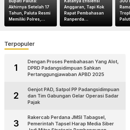
Bupati Paluta:
Katanya Efisiensi
300 
Akhirnya Setelah 17
Anggaran, Tapi Kok
Rama
Tahun, Paluta Resmi
Rapat Pembahasan
Trop
Memiliki Polres,
Ranperda
Palu
Terima Kasih Pak
Dilaksanakan Di
Kapolri dan Pak
Medan, Urgensinya
Kapoldasu
Apa?
Terpopuler
Dengan Proses Pembahasan Yang Alot,
1
DPRD Padangsidimpuan Sahkan
Pertanggungjawaban APBD 2025
Genjot PAD, Satpol PP Padangsidimpuan
2
dan Tim Gabungan Gelar Operasi Sadar
Pajak
Rakercab Perdana JMSI Tabagsel,
3
Pemerintah Tapsel Harap Media Siber
Jadi Mitra Strategis Pembangunan