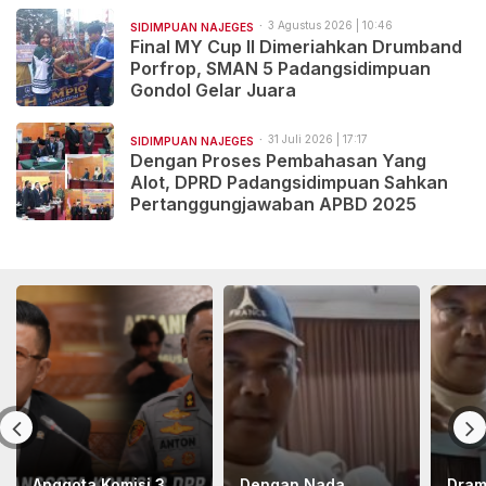
3 Agustus 2026 | 10:46
SIDIMPUAN NAJEGES
Final MY Cup II Dimeriahkan Drumband
Porfrop, SMAN 5 Padangsidimpuan
Gondol Gelar Juara
31 Juli 2026 | 17:17
SIDIMPUAN NAJEGES
Dengan Proses Pembahasan Yang
Alot, DPRD Padangsidimpuan Sahkan
Pertanggungjawaban APBD 2025
Anggota Komisi 3
Dengan Nada
Dram