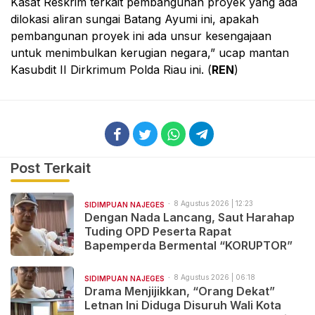
Kasat Reskrim terkait pembangunan proyek yang ada
dilokasi aliran sungai Batang Ayumi ini, apakah
pembangunan proyek ini ada unsur kesengajaan
untuk menimbulkan kerugian negara,” ucap mantan
Kasubdit II Dirkrimum Polda Riau ini. (
REN
)
Post Terkait
8 Agustus 2026 | 12:23
SIDIMPUAN NAJEGES
Dengan Nada Lancang, Saut Harahap
Tuding OPD Peserta Rapat
Bapemperda Bermental “KORUPTOR”
8 Agustus 2026 | 06:18
SIDIMPUAN NAJEGES
Drama Menjijikkan, “Orang Dekat”
Letnan Ini Diduga Disuruh Wali Kota