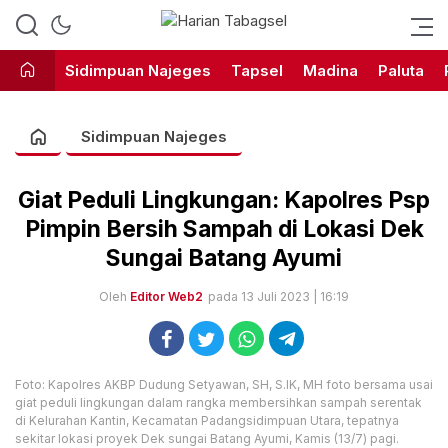
Harian Tabagsel Official Website
Harian Tabagsel
Sidimpuan Najeges
Tapsel
Madina
Paluta
Sidimpuan Najeges
Giat Peduli Lingkungan: Kapolres Psp
Pimpin Bersih Sampah di Lokasi Dek
Sungai Batang Ayumi
Oleh
Editor Web2
pada 13 Juli 2023 | 16:19
Foto: Kapolres AKBP Dudung Setyawan, SH, S.IK, MH foto bersama usai
giat peduli lingkungan dalam rangka membersihkan sampah serentak
di Kelurahan Kantin, Kecamatan Padangsidimpuan Utara, tepatnya
sekitar lokasi proyek Dek sungai Batang Ayumi, Kamis (13/7) pagi.