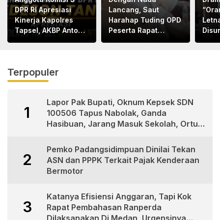
DPR RI Apresiasi
Lancang, Saut
“Ora
Kinerja Kapolres
Harahap Tuding OPD
Letn
Tapsel, AKBP Anton
Peserta Rapat
Disu
Santoso
Bapemperda
Letn
Bermental
Bape
“KORUPTOR”
Med
Terpopuler
Lapor Pak Bupati, Oknum Kepsek SDN
1
100506 Tapus Nabolak, Ganda
Hasibuan, Jarang Masuk Sekolah, Ortu
Siswa Protes
Pemko Padangsidimpuan Dinilai Tekan
2
ASN dan PPPK Terkait Pajak Kenderaan
Bermotor
Katanya Efisiensi Anggaran, Tapi Kok
3
Rapat Pembahasan Ranperda
Dilaksanakan Di Medan, Urgensinya