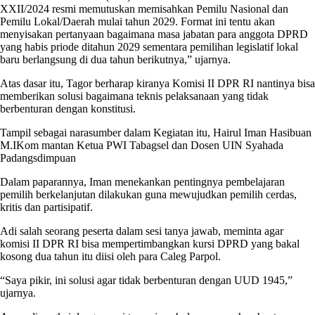
XXII/2024 resmi memutuskan memisahkan Pemilu Nasional dan
Pemilu Lokal/Daerah mulai tahun 2029. Format ini tentu akan
menyisakan pertanyaan bagaimana masa jabatan para anggota DPRD
yang habis priode ditahun 2029 sementara pemilihan legislatif lokal
baru berlangsung di dua tahun berikutnya,” ujarnya.
Atas dasar itu, Tagor berharap kiranya Komisi II DPR RI nantinya bisa
memberikan solusi bagaimana teknis pelaksanaan yang tidak
berbenturan dengan konstitusi.
Tampil sebagai narasumber dalam Kegiatan itu, Hairul Iman Hasibuan
M.IKom mantan Ketua PWI Tabagsel dan Dosen UIN Syahada
Padangsdimpuan
Dalam paparannya, Iman menekankan pentingnya pembelajaran
pemilih berkelanjutan dilakukan guna mewujudkan pemilih cerdas,
kritis dan partisipatif.
Adi salah seorang peserta dalam sesi tanya jawab, meminta agar
komisi II DPR RI bisa mempertimbangkan kursi DPRD yang bakal
kosong dua tahun itu diisi oleh para Caleg Parpol.
“Saya pikir, ini solusi agar tidak berbenturan dengan UUD 1945,”
ujarnya.