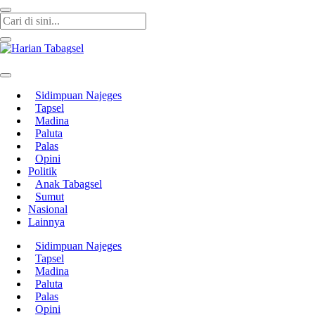
Harian Tabagsel
Harian Tabagsel Official Website
Sidimpuan Najeges
Tapsel
Madina
Paluta
Palas
Opini
Politik
Anak Tabagsel
Sumut
Nasional
Lainnya
Sidimpuan Najeges
Tapsel
Madina
Paluta
Palas
Opini