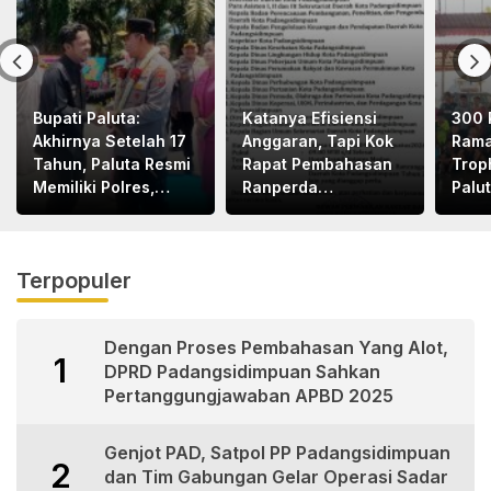
Bupati Paluta:
Katanya Efisiensi
300 
Akhirnya Setelah 17
Anggaran, Tapi Kok
Rama
Tahun, Paluta Resmi
Rapat Pembahasan
Trop
Memiliki Polres,
Ranperda
Palu
Terima Kasih Pak
Dilaksanakan Di
Kapolri dan Pak
Medan, Urgensinya
Kapoldasu
Apa?
Terpopuler
Dengan Proses Pembahasan Yang Alot,
1
DPRD Padangsidimpuan Sahkan
Pertanggungjawaban APBD 2025
Genjot PAD, Satpol PP Padangsidimpuan
2
dan Tim Gabungan Gelar Operasi Sadar