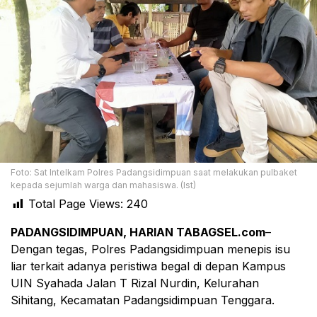
Foto: Sat Intelkam Polres Padangsidimpuan saat melakukan pulbaket
kepada sejumlah warga dan mahasiswa. (Ist)
Total Page Views:
240
PADANGSIDIMPUAN, HARIAN TABAGSEL.com
–
Dengan tegas, Polres Padangsidimpuan menepis isu
liar terkait adanya peristiwa begal di depan Kampus
UIN Syahada Jalan T Rizal Nurdin, Kelurahan
Sihitang, Kecamatan Padangsidimpuan Tenggara.