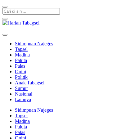
Harian Tabagsel
Harian Tabagsel Official Website
Sidimpuan Najeges
Tapsel
Madina
Paluta
Palas
Opini
Politik
Anak Tabagsel
Sumut
Nasional
Lainnya
Sidimpuan Najeges
Tapsel
Madina
Paluta
Palas
Opini