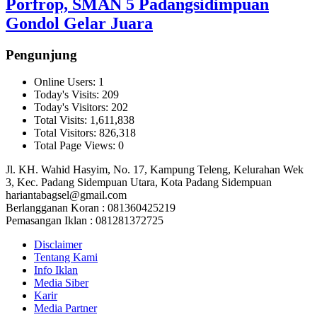
Porfrop, SMAN 5 Padangsidimpuan
Gondol Gelar Juara
Pengunjung
Online Users:
1
Today's Visits:
209
Today's Visitors:
202
Total Visits:
1,611,838
Total Visitors:
826,318
Total Page Views:
0
Jl. KH. Wahid Hasyim, No. 17, Kampung Teleng, Kelurahan Wek
3, Kec. Padang Sidempuan Utara, Kota Padang Sidempuan
hariantabagsel@gmail.com
Berlangganan Koran : 081360425219
Pemasangan Iklan : 081281372725
Disclaimer
Tentang Kami
Info Iklan
Media Siber
Karir
Media Partner