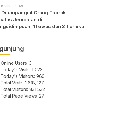
us 2026 | 11:49
o Ditumpangi 4 Orang Tabrak
atas Jembatan di
ngsidimpuan, 1Tewas dan 3 Terluka
gunjung
Online Users:
3
Today's Visits:
1,023
Today's Visitors:
960
Total Visits:
1,618,227
Total Visitors:
831,532
Total Page Views:
27