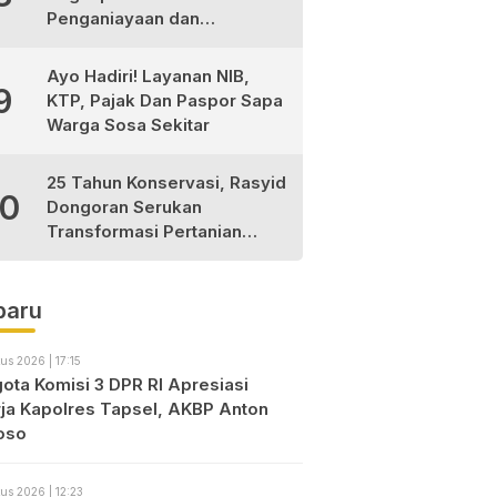
Penganiayaan dan
Narkotika, 9 Tersangka
Diamankan
Ayo Hadiri! Layanan NIB,
9
KTP, Pajak Dan Paspor Sapa
Warga Sosa Sekitar
25 Tahun Konservasi, Rasyid
10
Dongoran Serukan
Transformasi Pertanian
Berkelanjutan di Tabagsel
baru
us 2026 | 17:15
ota Komisi 3 DPR RI Apresiasi
rja Kapolres Tapsel, AKBP Anton
oso
us 2026 | 12:23