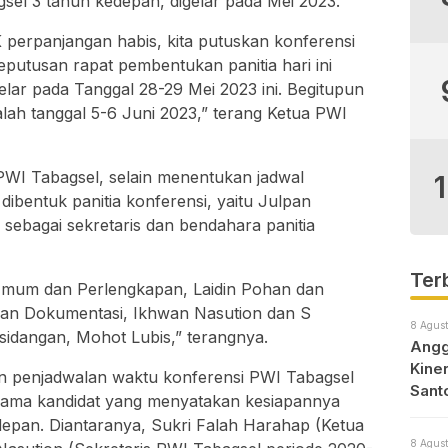
el 3 tahun kedepan, digelar pada Mei 2023.
erpanjangan habis, kita putuskan konferensi
keputusan rapat pembentukan panitia hari ini
elar pada Tanggal 28-29 Mei 2023 ini. Begitupun
alah tanggal 5-6 Juni 2023,” terang Ketua PWI
 PWI Tabagsel, selain menentukan jadwal
dibentuk panitia konferensi, yaitu Julpan
sebagai sekretaris dan bendahara panitia
Ter
i Umum dan Perlengkapan, Laidin Pohan dan
 dan Dokumentasi, Ikhwan Nasution dan S
8 Agust
sidangan, Mohot Lubis,” terangnya.
Angg
Kine
n penjadwalan waktu konferensi PWI Tabagsel
Sant
nama kandidat yang menyatakan kesiapannya
epan. Diantaranya, Sukri Falah Harahap (Ketua
8 Agust