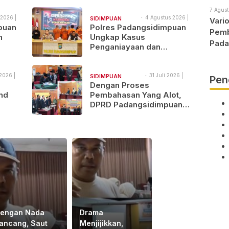
Urgensinya Apa?
7 Agust
 2026 |
4 Agustus 2026 |
SIDIMPUAN
Vari
11:38
puan
Polres Padangsidimpuan
NAJEGES
Pemb
n
Ungkap Kasus
Pada
Penganiayaan dan
Narkotika, 9 Tersangka
Diamankan
2026 |
31 Juli 2026 |
SIDIMPUAN
Pen
17:17
Dengan Proses
NAJEGES
nd
Pembahasan Yang Alot,
DPRD Padangsidimpuan
ndol
Sahkan
Pertanggungjawaban
APBD 2025
engan Nada
Drama
ancang, Saut
Menjijikkan,