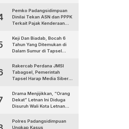
Medan, Urgensinya Apa?
Pemko Padangsidimpuan
4
Dinilai Tekan ASN dan PPPK
Terkait Pajak Kenderaan
Bermotor
Keji Dan Biadab, Bocah 6
5
Tahun Yang Ditemukan di
Dalam Sumur di Tapsel
Ternyata Korban
Pembunuhan, Pelaku
Rakercab Perdana JMSI
6
Berhasil di Bekuk Polisi
Tabagsel, Pemerintah
Tapsel Harap Media Siber
Jadi Mitra Strategis
Pembangunan
Drama Menjijikkan, “Orang
7
Dekat” Letnan Ini Diduga
Disuruh Wali Kota Letnan
Labrak Rapat Bapemperda
di Medan
Polres Padangsidimpuan
8
Ungkap Kasus