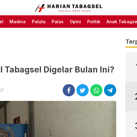
Harian Tabagsel Official
Harian Tabagsel
Website
el
Madina
Paluta
Palas
Opini
Politik
Anak Tabagse
Ter
 Tabagsel Digelar Bulan Ini?
47