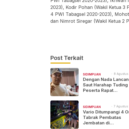
PWI Tabagsel 2020-2023), Ikhwan N
2023), Kodir Pohan (Wakil Ketua 3 
4 PWI Tabagsel 2020-2023), Mohot 
dan Nimrot Siregar (Wakil Ketua 2 
Post Terkait
8 Agustus 
SIDIMPUAN
12:23
Dengan Nada Lancan
NAJEGES
Saut Harahap Tuding
Peserta Rapat
Bapemperda Bermen
“KORUPTOR”
7 Agustus 
SIDIMPUAN
11:49
Vario Ditumpangi 4 O
NAJEGES
Tabrak Pembatas
Jembatan di
Padangsidimpuan, 1