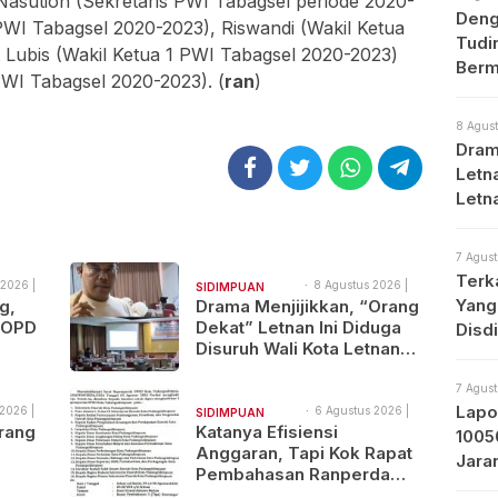
asution (Sekretaris PWI Tabagsel periode 2020-
Deng
PWI Tabagsel 2020-2023), Riswandi (Wakil Ketua
Tudi
Lubis (Wakil Ketua 1 PWI Tabagsel 2020-2023)
Berm
PWI Tabagsel 2020-2023). (
ran
)
8 Agust
Dram
Letna
Letn
Med
7 Agust
Terk
2026 |
8 Agustus 2026 |
SIDIMPUAN
Yang
06:18
g,
Drama Menjijikkan, “Orang
NAJEGES
 OPD
Dekat” Letnan Ini Diduga
Disd
Disuruh Wali Kota Letnan
tal
Labrak Rapat Bapemperda
di Medan
7 Agust
Lapo
2026 |
6 Agustus 2026 |
SIDIMPUAN
19:57
rang
Katanya Efisiensi
1005
NAJEGES
Anggaran, Tapi Kok Rapat
Jara
Pembahasan Ranperda
Prot
Tewas
Dilaksanakan Di Medan,