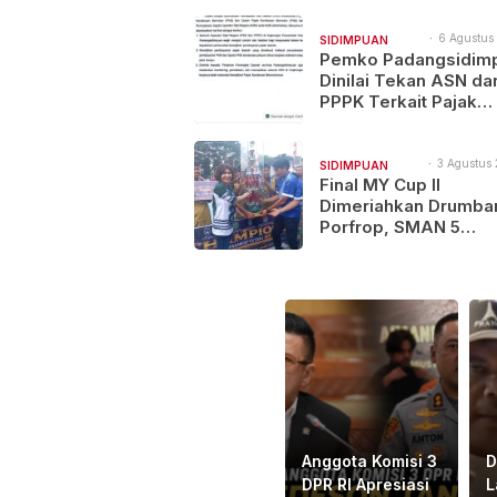
dan 3 Terluka
6 Agustus
SIDIMPUAN
14:21
Pemko Padangsidim
NAJEGES
Dinilai Tekan ASN da
PPPK Terkait Pajak
Kenderaan Bermotor
3 Agustus 
SIDIMPUAN
10:46
Final MY Cup II
NAJEGES
Dimeriahkan Drumba
Porfrop, SMAN 5
Padangsidimpuan Go
Gelar Juara
Anggota Komisi 3
D
DPR RI Apresiasi
L