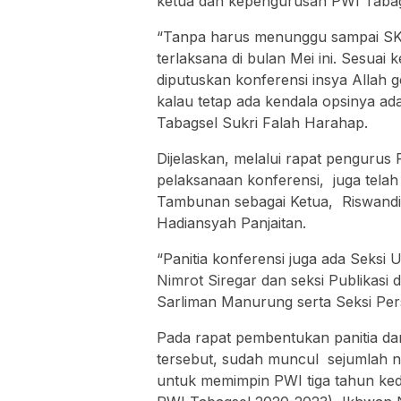
ketua dan kepengurusan PWI Tabags
“Tanpa harus menunggu sampai SK p
terlaksana di bulan Mei ini. Sesuai 
diputuskan konferensi insya Allah g
kalau tetap ada kendala opsinya ad
Tabagsel Sukri Falah Harahap.
Dijelaskan, melalui rapat pengurus
pelaksanaan konferensi, juga telah 
Tambunan sebagai Ketua, Riswandi 
Hadiansyah Panjaitan.
“Panitia konferensi juga ada Seks
Nimrot Siregar dan seksi Publikasi
Sarliman Manurung serta Seksi Per
Pada rapat pembentukan panitia da
tersebut, sudah muncul sejumlah 
untuk memimpin PWI tiga tahun ked