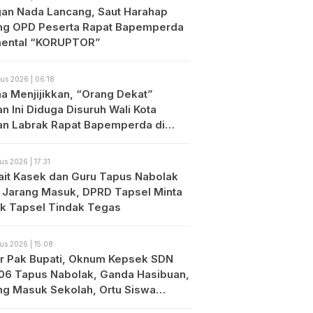
an Nada Lancang, Saut Harahap
ng OPD Peserta Rapat Bapemperda
ental “KORUPTOR”
us 2026 | 06:18
a Menjijikkan, “Orang Dekat”
n Ini Diduga Disuruh Wali Kota
an Labrak Rapat Bapemperda di
an
us 2026 | 17:31
ait Kasek dan Guru Tapus Nabolak
 Jarang Masuk, DPRD Tapsel Minta
ik Tapsel Tindak Tegas
us 2026 | 15:08
r Pak Bupati, Oknum Kepsek SDN
06 Tapus Nabolak, Ganda Hasibuan,
ng Masuk Sekolah, Ortu Siswa
es