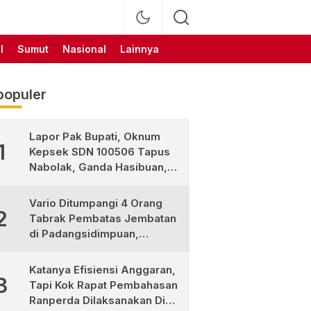
l
Sumut
Nasional
Lainnya
populer
Lapor Pak Bupati, Oknum
1
Kepsek SDN 100506 Tapus
Nabolak, Ganda Hasibuan,
Jarang Masuk Sekolah, Ortu
Siswa Protes
Vario Ditumpangi 4 Orang
2
Tabrak Pembatas Jembatan
di Padangsidimpuan,
1Tewas dan 3 Terluka
Katanya Efisiensi Anggaran,
3
Tapi Kok Rapat Pembahasan
Ranperda Dilaksanakan Di