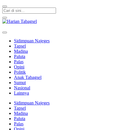
Harian Tabagsel
Harian Tabagsel Official Website
Sidimpuan Najeges
Tapsel
Madina
Paluta
Palas
Opini
Politik
Anak Tabagsel
Sumut
Nasional
Lainnya
Sidimpuan Najeges
Tapsel
Madina
Paluta
Palas
Opini