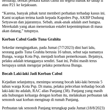
berharap, berkas perkara kasus cabul ini segera masuk ke tahap II
atau P21 ke kejaksaan.
“Karena, banyak pihak turut memberi perhatian terhadap kasus ini.
Kami ucapkan terima kasih kepada Kapolres Psp, AKBP Dudung
Setyawan dan jajarannya. Sebab, anak-anak adalah aset bangsa.
Merekalah yang akan meneruskan estafet kepemimpinan di masa
akan datang,” tutupnya.
Korban Cabul Gadis Tuna Grahita
Sekedar mengingatkan, pada Jumat (7/7/2023) dini hari lalu,
seorang gadis Tuna Grahita berusia 16 tahun, sebut saja namanya
Bunga, warga Kota Psp, menjadi korban pemerkosaan. Bejatnya,
pelaku adalah tetangganya sendiri. Saat ini, Polisi masih terus
berupaya untuk mengejar pelaku pemerkosa Bunga.
Bocah Laki-laki Jadi Korban Cabul
Kejadian selanjutnya, menimpa seorang bocah laki-laki berusia 5
tahun warga Kota Psp. Di mana, pelaku pelecehan terhadap bocah
laki-laki itu adalah, RAC alias Panjang (38). Panjang yang masih
ada hubungan keluarga dengan korban itu, melakukan perbuatan tak
senonoh saat korban menginap di rumah Panjang.
Perbuatan tak senonoh Panjang terungkap pada Jumat (18/8/2023)