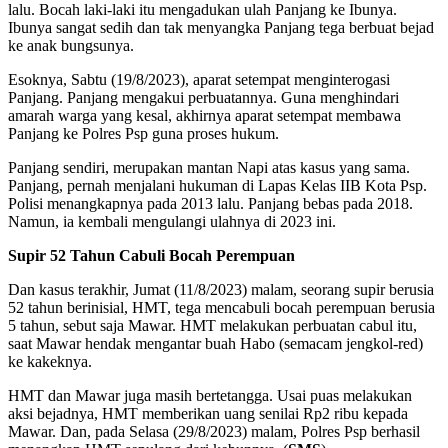
lalu. Bocah laki-laki itu mengadukan ulah Panjang ke Ibunya.
Ibunya sangat sedih dan tak menyangka Panjang tega berbuat bejad
ke anak bungsunya.
Esoknya, Sabtu (19/8/2023), aparat setempat menginterogasi
Panjang. Panjang mengakui perbuatannya. Guna menghindari
amarah warga yang kesal, akhirnya aparat setempat membawa
Panjang ke Polres Psp guna proses hukum.
Panjang sendiri, merupakan mantan Napi atas kasus yang sama.
Panjang, pernah menjalani hukuman di Lapas Kelas IIB Kota Psp.
Polisi menangkapnya pada 2013 lalu. Panjang bebas pada 2018.
Namun, ia kembali mengulangi ulahnya di 2023 ini.
Supir 52 Tahun Cabuli Bocah Perempuan
Dan kasus terakhir, Jumat (11/8/2023) malam, seorang supir berusia
52 tahun berinisial, HMT, tega mencabuli bocah perempuan berusia
5 tahun, sebut saja Mawar. HMT melakukan perbuatan cabul itu,
saat Mawar hendak mengantar buah Habo (semacam jengkol-red)
ke kakeknya.
HMT dan Mawar juga masih bertetangga. Usai puas melakukan
aksi bejadnya, HMT memberikan uang senilai Rp2 ribu kepada
Mawar. Dan, pada Selasa (29/8/2023) malam, Polres Psp berhasil