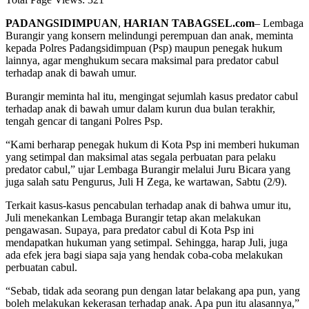
PADANGSIDIMPUAN
,
HARIAN TABAGSEL.com
– Lembaga
Burangir yang konsern melindungi perempuan dan anak, meminta
kepada Polres Padangsidimpuan (Psp) maupun penegak hukum
lainnya, agar menghukum secara maksimal para predator cabul
terhadap anak di bawah umur.
Burangir meminta hal itu, mengingat sejumlah kasus predator cabul
terhadap anak di bawah umur dalam kurun dua bulan terakhir,
tengah gencar di tangani Polres Psp.
“Kami berharap penegak hukum di Kota Psp ini memberi hukuman
yang setimpal dan maksimal atas segala perbuatan para pelaku
predator cabul,” ujar Lembaga Burangir melalui Juru Bicara yang
juga salah satu Pengurus, Juli H Zega, ke wartawan, Sabtu (2/9).
Terkait kasus-kasus pencabulan terhadap anak di bahwa umur itu,
Juli menekankan Lembaga Burangir tetap akan melakukan
pengawasan. Supaya, para predator cabul di Kota Psp ini
mendapatkan hukuman yang setimpal. Sehingga, harap Juli, juga
ada efek jera bagi siapa saja yang hendak coba-coba melakukan
perbuatan cabul.
“Sebab, tidak ada seorang pun dengan latar belakang apa pun, yang
boleh melakukan kekerasan terhadap anak. Apa pun itu alasannya,”