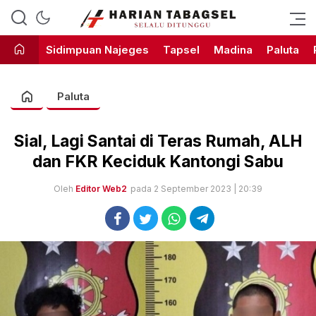
Harian Tabagsel Official Website
Harian Tabagsel
Sidimpuan Najeges
Tapsel
Madina
Paluta
Paluta
Sial, Lagi Santai di Teras Rumah, ALH
dan FKR Keciduk Kantongi Sabu
Oleh
Editor Web2
pada 2 September 2023 | 20:39