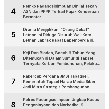
Pemko Padangsidimpuan Dinilai Tekan
4
ASN dan PPPK Terkait Pajak Kenderaan
Bermotor
Drama Menjijikkan, “Orang Dekat”
5
Letnan Ini Diduga Disuruh Wali Kota
Letnan Labrak Rapat Bapemperda di
Medan
Keji Dan Biadab, Bocah 6 Tahun Yang
6
Ditemukan di Dalam Sumur di Tapsel
Ternyata Korban Pembunuhan, Pelaku
Berhasil di Bekuk Polisi
Rakercab Perdana JMSI Tabagsel,
7
Pemerintah Tapsel Harap Media Siber
Jadi Mitra Strategis Pembangunan
Polres Padangsidimpuan Ungkap Kasus
8
Penganiayaan dan Narkotika, 9