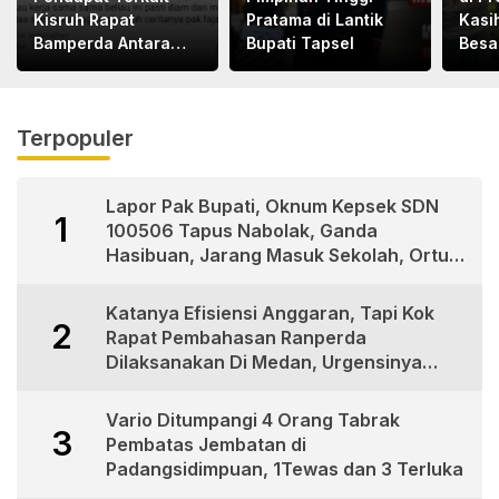
Kisruh Rapat
Pratama di Lantik
Kasi
Bamperda Antara
Bupati Tapsel
Besa
Eksekutif dan
Polr
Legislatif di Medan
Terpopuler
Lapor Pak Bupati, Oknum Kepsek SDN
1
100506 Tapus Nabolak, Ganda
Hasibuan, Jarang Masuk Sekolah, Ortu
Siswa Protes
Katanya Efisiensi Anggaran, Tapi Kok
2
Rapat Pembahasan Ranperda
Dilaksanakan Di Medan, Urgensinya
Apa?
Vario Ditumpangi 4 Orang Tabrak
3
Pembatas Jembatan di
Padangsidimpuan, 1Tewas dan 3 Terluka