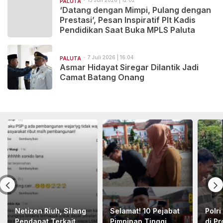
13 Juli 2026 | 12:02
PALUTA
‘Datang dengan Mimpi, Pulang dengan
Prestasi’, Pesan Inspiratif Plt Kadis
Pendidikan Saat Buka MPLS Paluta
7 Juli 2026 | 16:04
PALUTA
Asmar Hidayat Siregar Dilantik Jadi
Camat Batang Onang
Netizen Riuh, Silang
Selamat! 10 Pejabat
Polri
Pendapat Terkait
Pimpinan Tinggi
di P