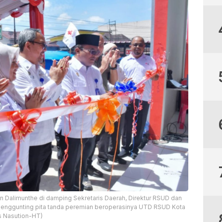
an Dalimunthe di damping Sekretaris Daerah, Direktur RSUD dan
enggunting pita tanda peremian beroperasinya UTD RSUD Kota
s Nasution-HT)