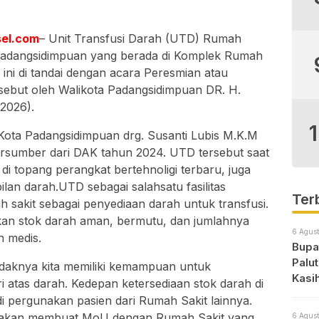
el.com
– Unit Transfusi Darah (UTD) Rumah
adangsidimpuan yang berada di Komplek Rumah
l ini di tandai dengan acara Peresmian atau
rsebut oleh Walikota Padangsidimpuan DR. H.
2026).
ota Padangsidimpuan drg. Susanti Lubis M.K.M
sumber dari DAK tahun 2024. UTD tersebut saat
k di topang perangkat bertehnoligi terbaru, juga
lan darah.UTD sebagai salahsatu fasilitas
Ter
 sakit sebagai penyediaan darah untuk transfusi.
akan stok darah aman, bermutu, dan jumlahnya
6 Agust
 medis.
Bupat
Palu
tidaknya kita memiliki kemampuan untuk
Kasi
 atas darah. Kedepan ketersediaan stok darah di
i pergunakan pasien dari Rumah Sakit lainnya.
 akan membuat MoU dengan Rumah Sakit yang
6 Agust