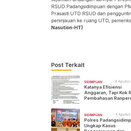
RSUD Padangsidimpuan dengan PMI
Prasasti UTD RSUD dan penggunting
peninjauan ke ruang UTD, pemerik
Nasution-HT)
Post Terkait
6 Agustus 
SIDIMPUAN
19:57
Katanya Efisiensi
NAJEGES
Anggaran, Tapi Kok 
Pembahasan Ranper
Dilaksanakan Di Med
Urgensinya Apa?
4 Agustus
SIDIMPUAN
11:38
Polres Padangsidim
NAJEGES
Ungkap Kasus