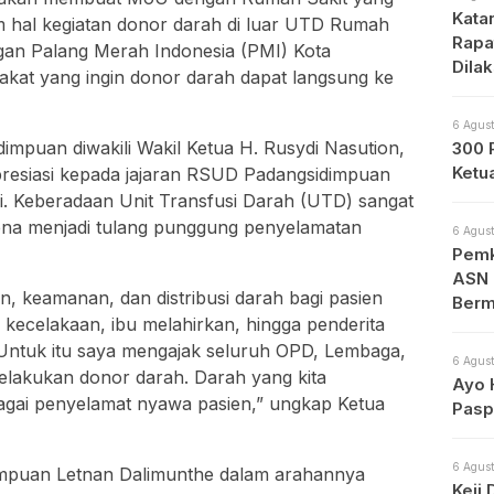
Kata
m hal kegiatan donor darah di luar UTD Rumah
Rapa
gan Palang Merah Indonesia (PMI) Kota
Dila
akat yang ingin donor darah dapat langsung ke
Apa
6 Agust
mpuan diwakili Wakil Ketua H. Rusydi Nasution,
300 
Ketu
esiasi kepada jajaran RSUD Padangsidimpuan
ni. Keberadaan Unit Transfusi Darah (UTD) sangat
rena menjadi tulang punggung penyelamatan
6 Agust
Pemk
ASN 
an, keamanan, dan distribusi darah bagi pasien
Berm
kecelakaan, ibu melahirkan, hingga penderita
h. Untuk itu saya mengajak seluruh OPD, Lembaga,
6 Agust
elakukan donor darah. Darah yang kita
Ayo 
agai penyelamat nyawa pasien,” ungkap Ketua
Pasp
6 Agust
dimpuan Letnan Dalimunthe dalam arahannya
Keji