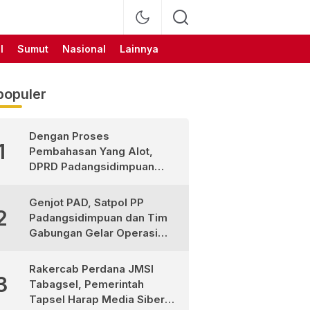
l
Sumut
Nasional
Lainnya
populer
Dengan Proses
1
Pembahasan Yang Alot,
DPRD Padangsidimpuan
Sahkan
Pertanggungjawaban APBD
Genjot PAD, Satpol PP
2
2025
Padangsidimpuan dan Tim
Gabungan Gelar Operasi
Sadar Pajak
Rakercab Perdana JMSI
3
Tabagsel, Pemerintah
Tapsel Harap Media Siber