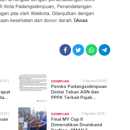
 Kota Padangsidimpuan, Penandatangan
an pita oleh Walikota. Dilanjutkan dengan
saan kesehatan dan donor darah.
(Anas
2026 |
6 Agustus 2026 |
SIDIMPUAN
14:21
Pemko Padangsidimpuan
NAJEGES
Rapat
Dinilai Tekan ASN dan
da
PPPK Terkait Pajak
an,
Kenderaan Bermotor
 2026 |
3 Agustus 2026 |
SIDIMPUAN
10:46
puan
Final MY Cup II
NAJEGES
Dimeriahkan Drumband