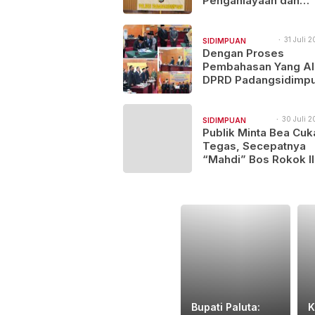
Penganiayaan dan
Narkotika, 9 Tersang
Diamankan
31 Juli 2
SIDIMPUAN
17:17
Dengan Proses
NAJEGES
Pembahasan Yang Al
DPRD Padangsidimp
Sahkan
Pertanggungjawaban
APBD 2025
30 Juli 2
SIDIMPUAN
12:00
Publik Minta Bea Cuk
NAJEGES
Tegas, Secepatnya
“Mahdi” Bos Rokok Il
Lintas Provinsi Ini Di
Bupati Paluta:
K