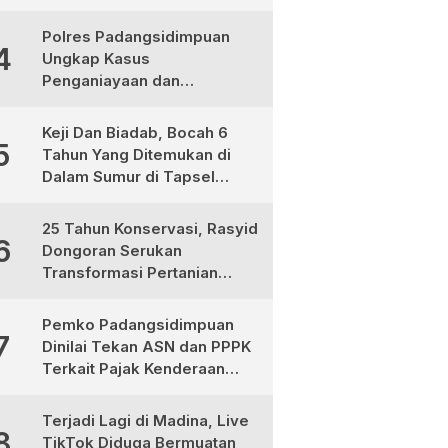
Jadi Mitra Strategis
Pembangunan
Polres Padangsidimpuan
4
Ungkap Kasus
Penganiayaan dan
Narkotika, 9 Tersangka
Diamankan
Keji Dan Biadab, Bocah 6
5
Tahun Yang Ditemukan di
Dalam Sumur di Tapsel
Ternyata Korban
Pembunuhan, Pelaku
25 Tahun Konservasi, Rasyid
6
Berhasil di Bekuk Polisi
Dongoran Serukan
Transformasi Pertanian
Berkelanjutan di Tabagsel
Pemko Padangsidimpuan
7
Dinilai Tekan ASN dan PPPK
Terkait Pajak Kenderaan
Bermotor
Terjadi Lagi di Madina, Live
8
TikTok Diduga Bermuatan