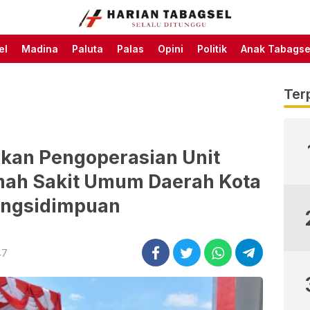
Harian Tabagsel Official
Harian Tabagsel
Website
el
Madina
Paluta
Palas
Opini
Politik
Anak Tabagse
Ter
ikan Pengoperasian Unit
mah Sakit Umum Daerah Kota
ngsidimpuan
47