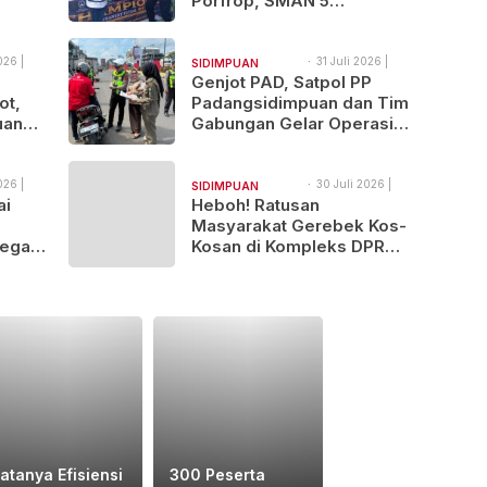
Porfrop, SMAN 5
ka
Padangsidimpuan Gondol
Gelar Juara
026 |
31 Juli 2026 |
SIDIMPUAN
15:43
Genjot PAD, Satpol PP
NAJEGES
ot,
Padangsidimpuan dan Tim
uan
Gabungan Gelar Operasi
Sadar Pajak
026 |
30 Juli 2026 |
SIDIMPUAN
11:35
ai
Heboh! Ratusan
NAJEGES
Masyarakat Gerebek Kos-
egal
Kosan di Kompleks DPR
tindak
Padangsidimpuan
atanya Efisiensi
300 Peserta