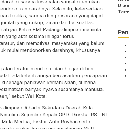
 darah di sarana kesehatan sangat ditentukan
Dite
mendonorkan darahnya. Selain itu, ketersediaan
Tern
iaan fasilitas, sarana dan prasarana yang dapat
Berha
 jumlah yang cukup, aman dan berkualitas.
rnah jadi Ketua PMI Padangsidimpuan meminta
Pen
 yang aktif selama ini agar terus
ratur, dan memotivasi masyarakat yang belum
uk mulai mendonorkan darahnya, khususnya
 atau teratur mendonor darah agar di beri
sudah ada ketentuannya berdasarkan pencapaian
luki sebagai pahlawan kemanusiaan, di mana
nyelamatkan banyak nyawa sesamanya manusia,
an,” sebut Wali Kota.
impuan di hadiri Sekretaris Daerah Kota
Nasution Sejumlah Kepala OPD, Direktur RS TNI
S Meta Medica, Rektor Aufa Royhan serta
mian di rangkai dengan penandatangan MoU