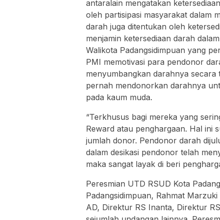
antaralain mengatakan ketersediaan
oleh partisipasi masyarakat dalam 
darah juga ditentukan oleh ketersed
menjamin ketersediaan darah dalam
Walikota Padangsidimpuan yang pe
PMI memotivasi para pendonor darah
menyumbangkan darahnya secara te
pernah mendonorkan darahnya unt
pada kaum muda.
“Terkhusus bagi mereka yang sering
Reward atau penghargaan. Hal ini 
jumlah donor. Pendonor darah diju
dalam desikasi pendonor telah me
maka sangat layak di beri pengharga
Peresmian UTD RSUD Kota Padangsid
Padangsidimpuan, Rahmat Marzuki 
AD, Direktur RS Inanta, Direktur R
sejumlah undangan lainnya. Peres