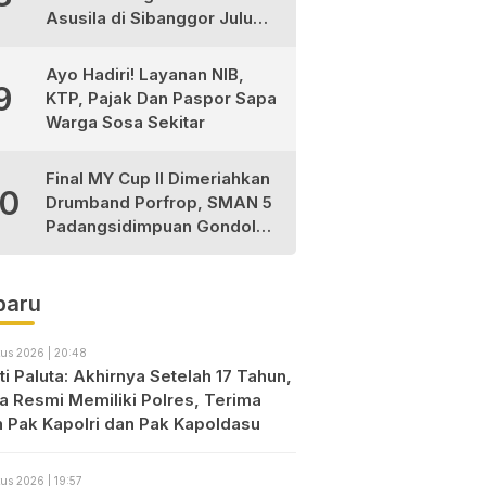
Asusila di Sibanggor Julu
Dilaporkan, Polres Madina
Usut Tuntas
Ayo Hadiri! Layanan NIB,
9
KTP, Pajak Dan Paspor Sapa
Warga Sosa Sekitar
Final MY Cup II Dimeriahkan
10
Drumband Porfrop, SMAN 5
Padangsidimpuan Gondol
Gelar Juara
baru
us 2026 | 20:48
i Paluta: Akhirnya Setelah 17 Tahun,
ta Resmi Memiliki Polres, Terima
h Pak Kapolri dan Pak Kapoldasu
us 2026 | 19:57