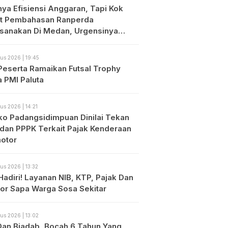
nya Efisiensi Anggaran, Tapi Kok
t Pembahasan Ranperda
ksanakan Di Medan, Urgensinya
?
us 2026 | 19:45
Peserta Ramaikan Futsal Trophy
a PMI Paluta
us 2026 | 14:21
o Padangsidimpuan Dinilai Tekan
dan PPPK Terkait Pajak Kenderaan
otor
us 2026 | 13:32
Hadiri! Layanan NIB, KTP, Pajak Dan
or Sapa Warga Sosa Sekitar
us 2026 | 13:02
 Dan Biadab, Bocah 6 Tahun Yang