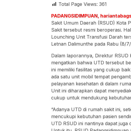
Total Page Views:
361
PADANGSIDIMPUAN, hariantabags
Sakit Umum Daerah (RSUD) Kota P
Sakit tersebut resmi beroperasi. Ha
Lounching Unit Transfusi Darah te
Letnan Dalimunthe pada Rabu (8/7/
Dalam laporannya, Direktur RSUD K
mengatkan bahwa UTD tersebut ber
ini memiliki fasilitas yang cukup bai
ada satu unit mobil tempat pengambi
pelayanan kesehatan di dalam rumah
Unit ini diharapkan dapat menyedi
cukup untuk mendukung kebutuhan
“Adanya UTD di rumah sakit ini, se
mencukupi kebutuhan pasien sendiri
UTD RSUD ini nantinya dapat juga d
Untuk itu, RSUD Padangsidimpuan