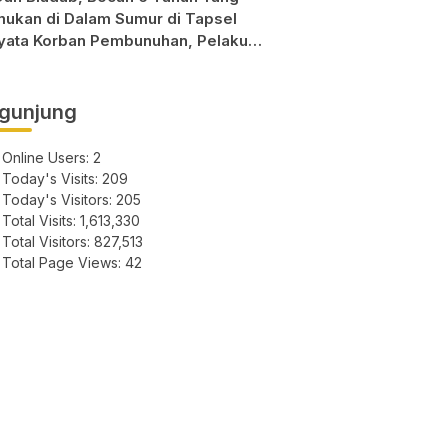
mukan di Dalam Sumur di Tapsel
yata Korban Pembunuhan, Pelaku
sil di Bekuk Polisi
gunjung
Online Users:
2
Today's Visits:
209
Today's Visitors:
205
Total Visits:
1,613,330
Total Visitors:
827,513
Total Page Views:
42