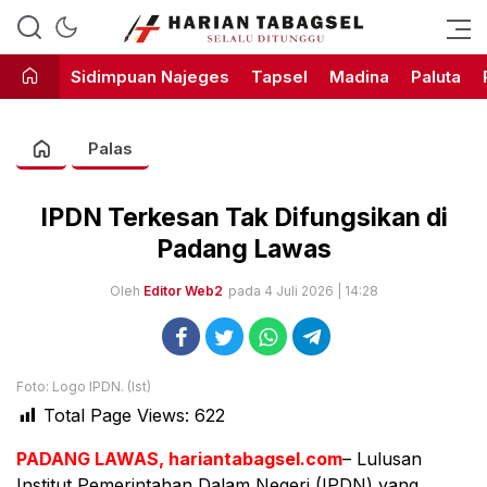
Harian Tabagsel Official Website
Harian Tabagsel
Sidimpuan Najeges
Tapsel
Madina
Paluta
Palas
IPDN Terkesan Tak Difungsikan di
Padang Lawas
Oleh
Editor Web2
pada 4 Juli 2026 | 14:28
Foto: Logo IPDN. (Ist)
Total Page Views:
622
PADANG LAWAS, hariantabagsel.com
– Lulusan
Institut Pemerintahan Dalam Negeri (IPDN) yang