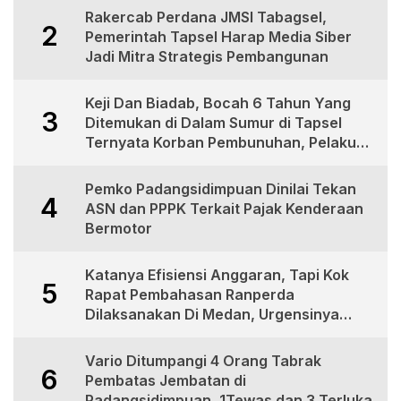
Rakercab Perdana JMSI Tabagsel,
2
Pemerintah Tapsel Harap Media Siber
Jadi Mitra Strategis Pembangunan
Keji Dan Biadab, Bocah 6 Tahun Yang
3
Ditemukan di Dalam Sumur di Tapsel
Ternyata Korban Pembunuhan, Pelaku
Berhasil di Bekuk Polisi
Pemko Padangsidimpuan Dinilai Tekan
4
ASN dan PPPK Terkait Pajak Kenderaan
Bermotor
Katanya Efisiensi Anggaran, Tapi Kok
5
Rapat Pembahasan Ranperda
Dilaksanakan Di Medan, Urgensinya
Apa?
Vario Ditumpangi 4 Orang Tabrak
6
Pembatas Jembatan di
Padangsidimpuan, 1Tewas dan 3 Terluka