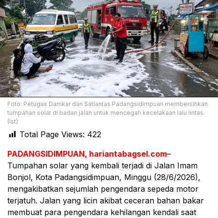
Foto: Petugas Damkar dan Satlantas Padangsidimpuan membersihkan
tumpahan solar di badan jalan untuk mencegah kecelakaan lalu lintas.
(Ist)
Total Page Views:
422
PADANGSIDIMPUAN, hariantabagsel.com
–
Tumpahan solar yang kembali terjadi di Jalan Imam
Bonjol, Kota Padangsidimpuan, Minggu (28/6/2026),
mengakibatkan sejumlah pengendara sepeda motor
terjatuh. Jalan yang licin akibat ceceran bahan bakar
membuat para pengendara kehilangan kendali saat