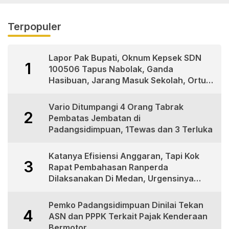
Bermental
Bape
“KORUPTOR”
Med
Terpopuler
Lapor Pak Bupati, Oknum Kepsek SDN
1
100506 Tapus Nabolak, Ganda
Hasibuan, Jarang Masuk Sekolah, Ortu
Siswa Protes
Vario Ditumpangi 4 Orang Tabrak
2
Pembatas Jembatan di
Padangsidimpuan, 1Tewas dan 3 Terluka
Katanya Efisiensi Anggaran, Tapi Kok
3
Rapat Pembahasan Ranperda
Dilaksanakan Di Medan, Urgensinya
Apa?
Pemko Padangsidimpuan Dinilai Tekan
4
ASN dan PPPK Terkait Pajak Kenderaan
Bermotor