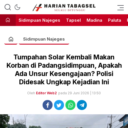
Harian Tabagsel Official Website
Harian Tabagsel
Sidimpuan Najeges
Tapsel
Madina
Paluta
Sidimpuan Najeges
Tumpahan Solar Kembali Makan
Korban di Padangsidimpuan, Apakah
Ada Unsur Kesengajaan? Polisi
Didesak Ungkap Kejadian Ini
Oleh
Editor Web2
pada 29 Juni 2026 | 13:50