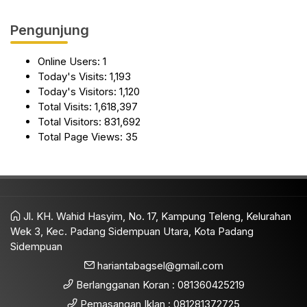
Pengunjung
Online Users:
1
Today's Visits:
1,193
Today's Visitors:
1,120
Total Visits:
1,618,397
Total Visitors:
831,692
Total Page Views:
35
Jl. KH. Wahid Hasyim, No. 17, Kampung Teleng, Kelurahan
Wek 3, Kec. Padang Sidempuan Utara, Kota Padang
Sidempuan
hariantabagsel@gmail.com
Berlangganan Koran : 081360425219
Pemasangan Iklan : 081281372725