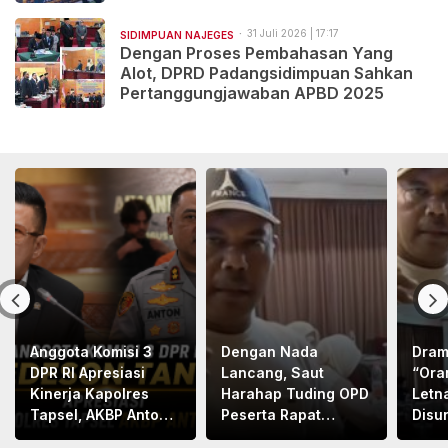
31 Juli 2026 | 17:17
SIDIMPUAN NAJEGES
Dengan Proses Pembahasan Yang
Alot, DPRD Padangsidimpuan Sahkan
Pertanggungjawaban APBD 2025
Anggota Komisi 3
Dengan Nada
Dram
DPR RI Apresiasi
Lancang, Saut
“Ora
Kinerja Kapolres
Harahap Tuding OPD
Letn
Tapsel, AKBP Anton
Peserta Rapat
Disu
Santoso
Bapemperda
Letn