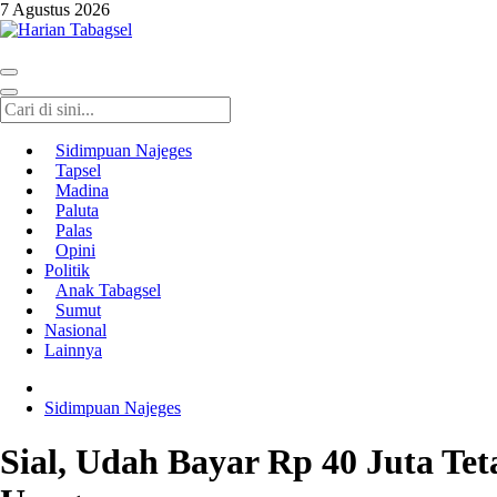
7 Agustus 2026
Harian Tabagsel
Harian Tabagsel Official Website
Sidimpuan Najeges
Tapsel
Madina
Paluta
Palas
Opini
Politik
Anak Tabagsel
Sumut
Nasional
Lainnya
Sidimpuan Najeges
Sial, Udah Bayar Rp 40 Juta Te