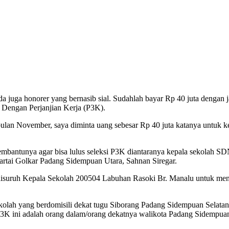
da juga honorer yang bernasib sial. Sudahlah bayar Rp 40 juta dengan
h Dengan Perjanjian Kerja (P3K).
bulan November, saya diminta uang sebesar Rp 40 juta katanya untuk 
 membantunya agar bisa lulus seleksi P3K diantaranya kepala sekola
tai Golkar Padang Sidempuan Utara, Sahnan Siregar.
 disuruh Kepala Sekolah 200504 Labuhan Rasoki Br. Manalu untuk men
lah yang berdomisili dekat tugu Siborang Padang Sidempuan Selatan 
P3K ini adalah orang dalam/orang dekatnya walikota Padang Sidempuan