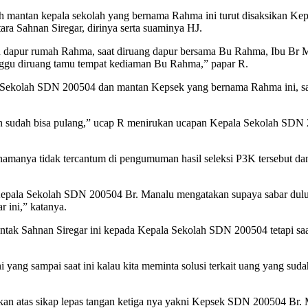
h mantan kepala sekolah yang bernama Rahma ini turut disaksikan K
a Sahnan Siregar, dirinya serta suaminya HJ.
n dapur rumah Rahma, saat diruang dapur bersama Bu Rahma, Ibu Br M
nggu diruang tamu tempat kediaman Bu Rahma,” papar R.
a Sekolah SDN 200504 dan mantan Kepsek yang bernama Rahma ini, saa
an sudah bisa pulang,” ucap R menirukan ucapan Kepala Sekolah SDN
at namanya tidak tercantum di pengumuman hasil seleksi P3K tersebut
epala Sekolah SDN 200504 Br. Manalu mengatakan supaya sabar dulu,
 ini,” katanya.
tak Sahnan Siregar ini kepada Kepala Sekolah SDN 200504 tetapi saat
 sampai saat ini kalau kita meminta solusi terkait uang yang sudah ki
salkan atas sikap lepas tangan ketiga nya yakni Kepsek SDN 200504 