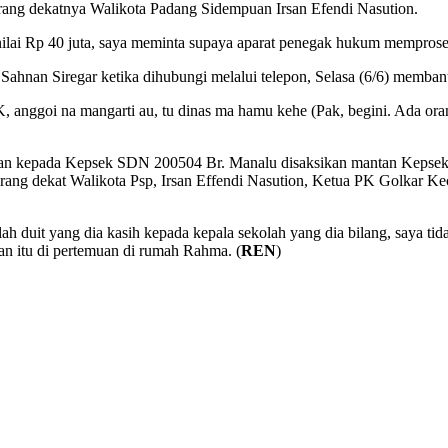
ng dekatnya Walikota Padang Sidempuan Irsan Efendi Nasution.
nilai Rp 40 juta, saya meminta supaya aparat penegak hukum memproses
hnan Siregar ketika dihubungi melalui telepon, Selasa (6/6) memban
, anggoi na mangarti au, tu dinas ma hamu kehe (Pak, begini. Ada or
kan kepada Kepsek SDN 200504 Br. Manalu disaksikan mantan Kepsek 
orang dekat Walikota Psp, Irsan Effendi Nasution, Ketua PK Golkar
alah duit yang dia kasih kepada kepala sekolah yang dia bilang, saya t
an itu di pertemuan di rumah Rahma. (
REN
)