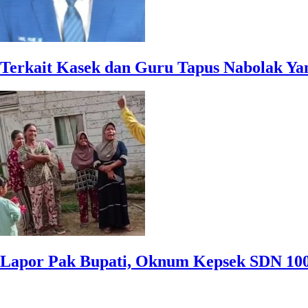
Terkait Kasek dan Guru Tapus Nabolak Ya
Lapor Pak Bupati, Oknum Kepsek SDN 1005