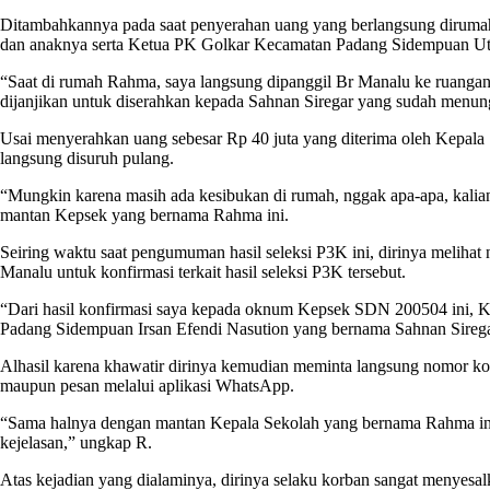
Ditambahkannya pada saat penyerahan uang yang berlangsung diruma
dan anaknya serta Ketua PK Golkar Kecamatan Padang Sidempuan Utar
“Saat di rumah Rahma, saya langsung dipanggil Br Manalu ke ruanga
dijanjikan untuk diserahkan kepada Sahnan Siregar yang sudah menu
Usai menyerahkan uang sebesar Rp 40 juta yang diterima oleh Kepal
langsung disuruh pulang.
“Mungkin karena masih ada kesibukan di rumah, nggak apa-apa, kali
mantan Kepsek yang bernama Rahma ini.
Seiring waktu saat pengumuman hasil seleksi P3K ini, dirinya melih
Manalu untuk konfirmasi terkait hasil seleksi P3K tersebut.
“Dari hasil konfirmasi saya kepada oknum Kepsek SDN 200504 ini, K
Padang Sidempuan Irsan Efendi Nasution yang bernama Sahnan Siregar
Alhasil karena khawatir dirinya kemudian meminta langsung nomor kon
maupun pesan melalui aplikasi WhatsApp.
“Sama halnya dengan mantan Kepala Sekolah yang bernama Rahma ini yang
kejelasan,” ungkap R.
Atas kejadian yang dialaminya, dirinya selaku korban sangat menye