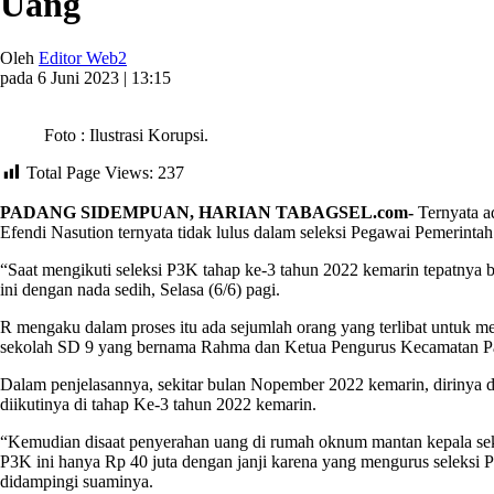
Uang
Oleh
Editor Web2
pada 6 Juni 2023 | 13:15
Foto : Ilustrasi Korupsi.
Total Page Views:
237
PADANG SIDEMPUAN, HARIAN TABAGSEL.com-
Ternyata a
Efendi Nasution ternyata tidak lulus dalam seleksi Pegawai Pemerinta
“Saat mengikuti seleksi P3K tahap ke-3 tahun 2022 kemarin tepatnya 
ini dengan nada sedih, Selasa (6/6) pagi.
R mengaku dalam proses itu ada sejumlah orang yang terlibat untuk
sekolah SD 9 yang bernama Rahma dan Ketua Pengurus Kecamatan Par
Dalam penjelasannya, sekitar bulan Nopember 2022 kemarin, dirinya
diikutinya di tahap Ke-3 tahun 2022 kemarin.
“Kemudian disaat penyerahan uang di rumah oknum mantan kepala seko
P3K ini hanya Rp 40 juta dengan janji karena yang mengurus seleksi 
didampingi suaminya.