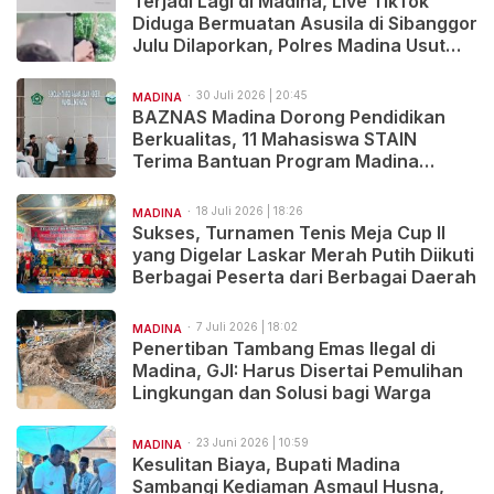
Terjadi Lagi di Madina, Live TikTok
Diduga Bermuatan Asusila di Sibanggor
Julu Dilaporkan, Polres Madina Usut
Tuntas
30 Juli 2026 | 20:45
MADINA
BAZNAS Madina Dorong Pendidikan
Berkualitas, 11 Mahasiswa STAIN
Terima Bantuan Program Madina
Cerdas
18 Juli 2026 | 18:26
MADINA
Sukses, Turnamen Tenis Meja Cup II
yang Digelar Laskar Merah Putih Diikuti
Berbagai Peserta dari Berbagai Daerah
7 Juli 2026 | 18:02
MADINA
Penertiban Tambang Emas Ilegal di
Madina, GJI: Harus Disertai Pemulihan
Lingkungan dan Solusi bagi Warga
23 Juni 2026 | 10:59
MADINA
Kesulitan Biaya, Bupati Madina
Sambangi Kediaman Asmaul Husna,