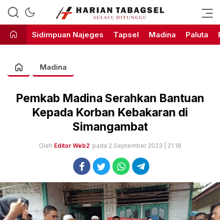
Harian Tabagsel Official Website
Harian Tabagsel
Sidimpuan Najeges
Tapsel
Madina
Paluta
Madina
Pemkab Madina Serahkan Bantuan
Kepada Korban Kebakaran di
Simangambat
Oleh
Editor Web2
pada 2 September 2023 | 21:18