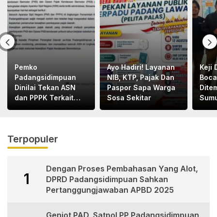
Pemko
Ayo Hadiri! Layanan
Keji 
Padangsidimpuan
NIB, KTP, Pajak Dan
Boca
Dinilai Tekan ASN
Paspor Sapa Warga
Dite
dan PPPK Terkait
Sosa Sekitar
Sumu
Pajak Kenderaan
Tern
Bermotor
Pemb
Berha
Terpopuler
Polis
Dengan Proses Pembahasan Yang Alot,
1
DPRD Padangsidimpuan Sahkan
Pertanggungjawaban APBD 2025
Genjot PAD, Satpol PP Padangsidimpuan