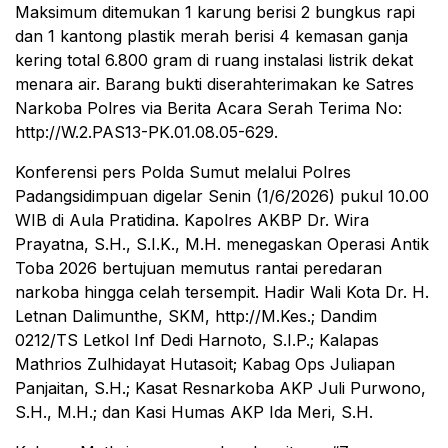
Maksimum ditemukan 1 karung berisi 2 bungkus rapi
dan 1 kantong plastik merah berisi 4 kemasan ganja
kering total 6.800 gram di ruang instalasi listrik dekat
menara air. Barang bukti diserahterimakan ke Satres
Narkoba Polres via Berita Acara Serah Terima No:
http://W.2.PAS13-PK.01.08.05-629.
Konferensi pers Polda Sumut melalui Polres
Padangsidimpuan digelar Senin (1/6/2026) pukul 10.00
WIB di Aula Pratidina. Kapolres AKBP Dr. Wira
Prayatna, S.H., S.I.K., M.H. menegaskan Operasi Antik
Toba 2026 bertujuan memutus rantai peredaran
narkoba hingga celah tersempit. Hadir Wali Kota Dr. H.
Letnan Dalimunthe, SKM, http://M.Kes.; Dandim
0212/TS Letkol Inf Dedi Harnoto, S.I.P.; Kalapas
Mathrios Zulhidayat Hutasoit; Kabag Ops Juliapan
Panjaitan, S.H.; Kasat Resnarkoba AKP Juli Purwono,
S.H., M.H.; dan Kasi Humas AKP Ida Meri, S.H.