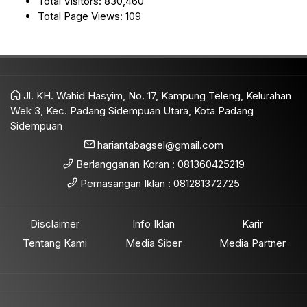
Total Visitors:
830,460
Total Page Views:
109
Jl. KH. Wahid Hasyim, No. 17, Kampung Teleng, Kelurahan
Wek 3, Kec. Padang Sidempuan Utara, Kota Padang
Sidempuan
hariantabagsel@gmail.com
Berlangganan Koran : 081360425219
Pemasangan Iklan : 081281372725
Disclaimer
Info Iklan
Karir
Tentang Kami
Media Siber
Media Partner