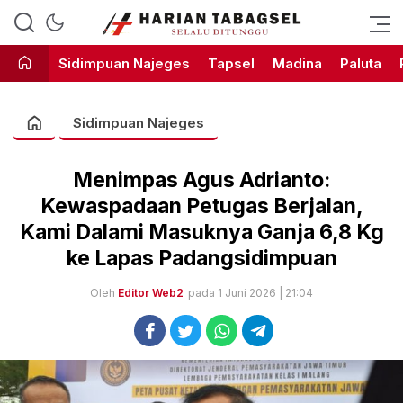
Harian Tabagsel Official Website
Harian Tabagsel
Sidimpuan Najeges
Tapsel
Madina
Paluta
Sidimpuan Najeges
Menimpas Agus Adrianto:
Kewaspadaan Petugas Berjalan,
Kami Dalami Masuknya Ganja 6,8 Kg
ke Lapas Padangsidimpuan
Oleh
Editor Web2
pada 1 Juni 2026 | 21:04