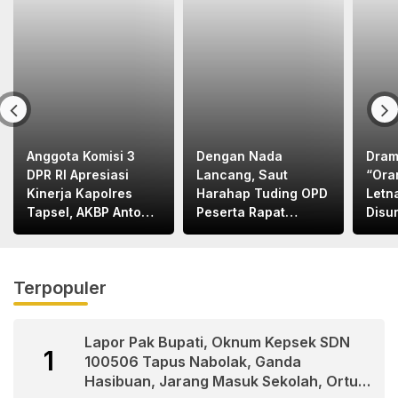
Anggota Komisi 3
Dengan Nada
Dram
DPR RI Apresiasi
Lancang, Saut
“Ora
Kinerja Kapolres
Harahap Tuding OPD
Letn
Tapsel, AKBP Anton
Peserta Rapat
Disu
Santoso
Bapemperda
Letn
Bermental
Bape
“KORUPTOR”
Med
Terpopuler
Lapor Pak Bupati, Oknum Kepsek SDN
1
100506 Tapus Nabolak, Ganda
Hasibuan, Jarang Masuk Sekolah, Ortu