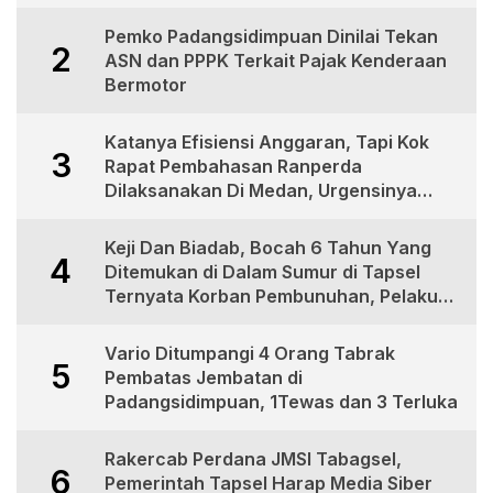
Siswa Protes
Pemko Padangsidimpuan Dinilai Tekan
2
ASN dan PPPK Terkait Pajak Kenderaan
Bermotor
Katanya Efisiensi Anggaran, Tapi Kok
3
Rapat Pembahasan Ranperda
Dilaksanakan Di Medan, Urgensinya
Apa?
Keji Dan Biadab, Bocah 6 Tahun Yang
4
Ditemukan di Dalam Sumur di Tapsel
Ternyata Korban Pembunuhan, Pelaku
Berhasil di Bekuk Polisi
Vario Ditumpangi 4 Orang Tabrak
5
Pembatas Jembatan di
Padangsidimpuan, 1Tewas dan 3 Terluka
Rakercab Perdana JMSI Tabagsel,
6
Pemerintah Tapsel Harap Media Siber