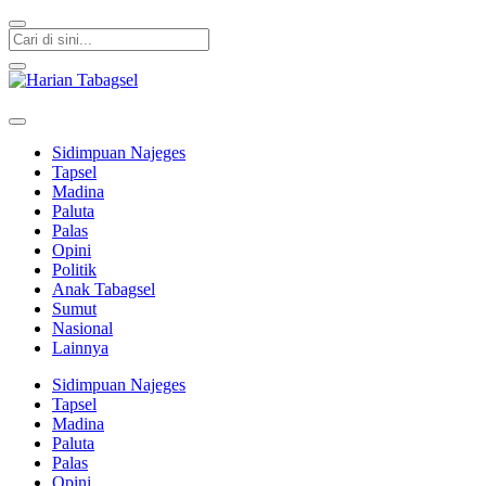
Harian Tabagsel
Harian Tabagsel Official Website
Sidimpuan Najeges
Tapsel
Madina
Paluta
Palas
Opini
Politik
Anak Tabagsel
Sumut
Nasional
Lainnya
Sidimpuan Najeges
Tapsel
Madina
Paluta
Palas
Opini