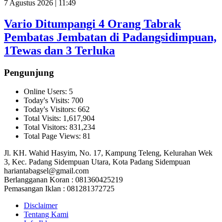
7 Agustus 2026 | 11:49
Vario Ditumpangi 4 Orang Tabrak
Pembatas Jembatan di Padangsidimpuan,
1Tewas dan 3 Terluka
Pengunjung
Online Users:
5
Today's Visits:
700
Today's Visitors:
662
Total Visits:
1,617,904
Total Visitors:
831,234
Total Page Views:
81
Jl. KH. Wahid Hasyim, No. 17, Kampung Teleng, Kelurahan Wek
3, Kec. Padang Sidempuan Utara, Kota Padang Sidempuan
hariantabagsel@gmail.com
Berlangganan Koran : 081360425219
Pemasangan Iklan : 081281372725
Disclaimer
Tentang Kami