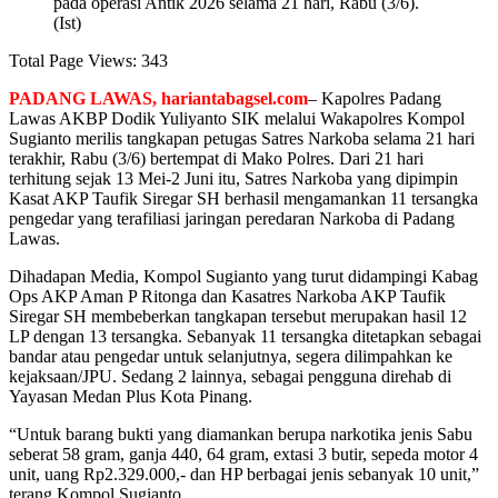
pada operasi Antik 2026 selama 21 hari, Rabu (3/6).
(Ist)
Total Page Views:
343
PADANG LAWAS, hariantabagsel.com
– Kapolres Padang
Lawas AKBP Dodik Yuliyanto SIK melalui Wakapolres Kompol
Sugianto merilis tangkapan petugas Satres Narkoba selama 21 hari
terakhir, Rabu (3/6) bertempat di Mako Polres. Dari 21 hari
terhitung sejak 13 Mei-2 Juni itu, Satres Narkoba yang dipimpin
Kasat AKP Taufik Siregar SH berhasil mengamankan 11 tersangka
pengedar yang terafiliasi jaringan peredaran Narkoba di Padang
Lawas.
Dihadapan Media, Kompol Sugianto yang turut didampingi Kabag
Ops AKP Aman P Ritonga dan Kasatres Narkoba AKP Taufik
Siregar SH membeberkan tangkapan tersebut merupakan hasil 12
LP dengan 13 tersangka. Sebanyak 11 tersangka ditetapkan sebagai
bandar atau pengedar untuk selanjutnya, segera dilimpahkan ke
kejaksaan/JPU. Sedang 2 lainnya, sebagai pengguna direhab di
Yayasan Medan Plus Kota Pinang.
“Untuk barang bukti yang diamankan berupa narkotika jenis Sabu
seberat 58 gram, ganja 440, 64 gram, extasi 3 butir, sepeda motor 4
unit, uang Rp2.329.000,- dan HP berbagai jenis sebanyak 10 unit,”
terang Kompol Sugianto.