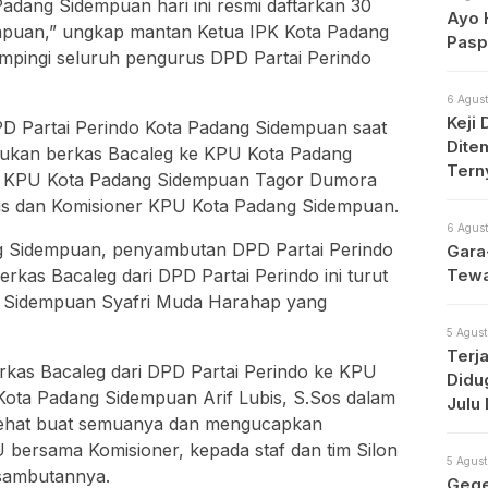
Padang Sidempuan hari ini resmi daftarkan 30
Ayo 
puan,” ungkap mantan Ketua IPK Kota Padang
Pasp
mpingi seluruh pengurus DPD Partai Perindo
6 Agust
Keji
D Partai Perindo Kota Padang Sidempuan saat
Dite
ukan berkas Bacaleg ke KPU Kota Padang
Tern
ua KPU Kota Padang Sidempuan Tagor Dumora
Berha
ris dan Komisioner KPU Kota Padang Sidempuan.
6 Agust
g Sidempuan, penyambutan DPD Partai Perindo
Gara
rkas Bacaleg dari DPD Partai Perindo ini turut
Tewa
ng Sidempuan Syafri Muda Harahap yang
5 Agust
Terja
rkas Bacaleg dari DPD Partai Perindo ke KPU
Didu
Kota Padang Sidempuan Arif Lubis, S.Sos dalam
Julu
ehat buat semuanya dan mengucapkan
Tunt
 bersama Komisioner, kepada staf dan tim Silon
5 Agust
sambutannya.
Gege