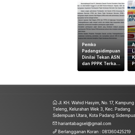
Pemko
A
Padangsidimpuan
L
Dinilai Tekan ASN
K
dan PPPK Terkait
P
Pajak Kenderaan
W
Bermotor
S
Jl. KH. Wahid Hasyim, No. 17, Kampung
Teleng, Kelurahan Wek 3, Kec. Padang
Sidempuan Utara, Kota Padang Sidempu
hariantabagsel@gmail.com
Berlangganan Koran : 081360425219