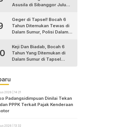
Asusila di Sibanggor Julu
Dilaporkan, Polres Madina
Usut Tuntas
Geger di Tapsel! Bocah 6
9
Tahun Ditemukan Tewas di
Dalam Sumur, Polisi Dalami
Dugaan Kekerasan
Keji Dan Biadab, Bocah 6
10
Tahun Yang Ditemukan di
Dalam Sumur di Tapsel
Ternyata Korban
Pembunuhan, Pelaku
Berhasil di Bekuk Polisi
baru
us 2026 | 14:21
o Padangsidimpuan Dinilai Tekan
dan PPPK Terkait Pajak Kenderaan
otor
us 2026 | 13:32