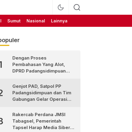
l
Sumut
Nasional
Lainnya
populer
Dengan Proses
1
Pembahasan Yang Alot,
DPRD Padangsidimpuan
Sahkan
Pertanggungjawaban APBD
Genjot PAD, Satpol PP
2
2025
Padangsidimpuan dan Tim
Gabungan Gelar Operasi
Sadar Pajak
Rakercab Perdana JMSI
3
Tabagsel, Pemerintah
Tapsel Harap Media Siber