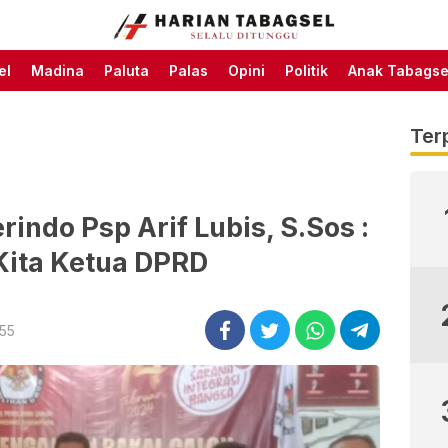
Harian Tabagsel Official
Harian Tabagsel
Website
el
Madina
Paluta
Palas
Opini
Politik
Anak Tabagse
Ter
rindo Psp Arif Lubis, S.Sos :
Kita Ketua DPRD
:55