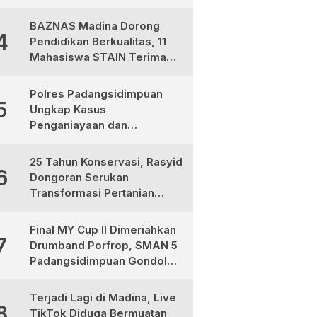
Jadi Mitra Strategis
Pembangunan
BAZNAS Madina Dorong
4
Pendidikan Berkualitas, 11
Mahasiswa STAIN Terima
Bantuan Program Madina
Cerdas
Polres Padangsidimpuan
5
Ungkap Kasus
Penganiayaan dan
Narkotika, 9 Tersangka
Diamankan
25 Tahun Konservasi, Rasyid
6
Dongoran Serukan
Transformasi Pertanian
Berkelanjutan di Tabagsel
Final MY Cup II Dimeriahkan
7
Drumband Porfrop, SMAN 5
Padangsidimpuan Gondol
Gelar Juara
Terjadi Lagi di Madina, Live
8
TikTok Diduga Bermuatan