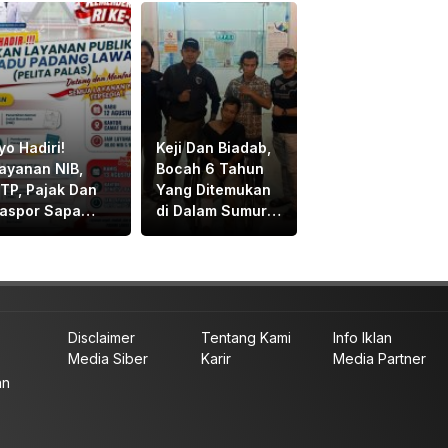
yo Hadiri!
Keji Dan Biadab,
ayanan NIB,
Bocah 6 Tahun
TP, Pajak Dan
Yang Ditemukan
aspor Sapa
di Dalam Sumur
arga Sosa
di Tapsel
ekitar
Ternyata Korban
Pembunuhan,
Pelaku Berhasil
di Bekuk Polisi
Disclaimer
Tentang Kami
Info Iklan
Media Siber
Karir
Media Partner
an