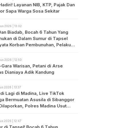
Hadiri! Layanan NIB, KTP, Pajak Dan
or Sapa Warga Sosa Sekitar
us 2026 | 13:02
 Dan Biadab, Bocah 6 Tahun Yang
mukan di Dalam Sumur di Tapsel
yata Korban Pembunuhan, Pelaku
sil di Bekuk Polisi
us 2026 | 12:50
-Gara Warisan, Petani di Arse
s Dianiaya Adik Kandung
us 2026 | 13:37
di Lagi di Madina, Live TikTok
ga Bermuatan Asusila di Sibanggor
 Dilaporkan, Polres Madina Usut
as
us 2026 | 12:47
r di Tapsel! Bocah 6 Tahun