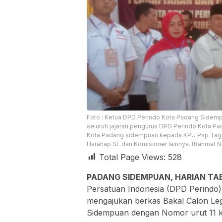
Foto : Ketua DPD Perindo Kota Padang Sidempua
seluruh jajaran pengurus DPD Perindo Kota 
Kota Padang sidempuan kepada KPU Psp Tagor
Harahap SE dan Komisioner lainnya. (Rahmat N
Total Page Views:
528
PADANG SIDEMPUAN, HARIAN TA
Persatuan Indonesia (DPD Perindo)
mengajukan berkas Bakal Calon Legi
Sidempuan dengan Nomor urut 11 