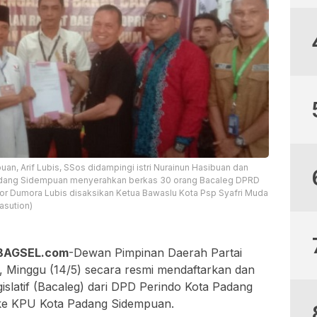
n, Arif Lubis, SSos didampingi istri Nurainun Hasibuan dan
Padang Sidempuan menyerahkan berkas 30 orang Bacaleg DPRD
 Dumora Lubis disaksikan Ketua Bawaslu Kota Psp Syafri Muda
asution)
BAGSEL.com
-Dewan Pimpinan Daerah Partai
, Minggu (14/5) secara resmi mendaftarkan dan
slatif (Bacaleg) dari DPD Perindo Kota Padang
ke KPU Kota Padang Sidempuan.