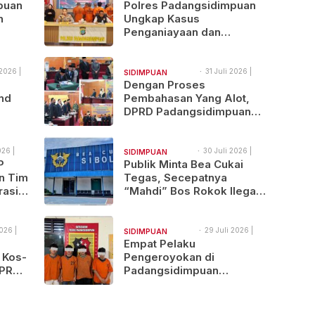
11:38
puan
Polres Padangsidimpuan
NAJEGES
n
Ungkap Kasus
Penganiayaan dan
Narkotika, 9 Tersangka
Diamankan
2026 |
31 Juli 2026 |
SIDIMPUAN
17:17
Dengan Proses
NAJEGES
nd
Pembahasan Yang Alot,
DPRD Padangsidimpuan
ndol
Sahkan
Pertanggungjawaban
APBD 2025
026 |
30 Juli 2026 |
SIDIMPUAN
12:00
P
Publik Minta Bea Cukai
NAJEGES
n Tim
Tegas, Secepatnya
rasi
“Mahdi” Bos Rokok Ilegal
Lintas Provinsi Ini Ditindak
026 |
29 Juli 2026 |
SIDIMPUAN
15:13
Empat Pelaku
NAJEGES
 Kos-
Pengeroyokan di
DPR
Padangsidimpuan
Ditangkap, Satu Buron