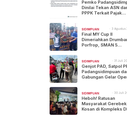
14:21
Pemko Padangsidim
NAJEGES
Dinilai Tekan ASN da
PPPK Terkait Pajak
Kenderaan Bermotor
3 Agustus 
SIDIMPUAN
10:46
Final MY Cup II
NAJEGES
Dimeriahkan Drumba
Porfrop, SMAN 5
Padangsidimpuan Go
Gelar Juara
31 Juli 2
SIDIMPUAN
15:43
Genjot PAD, Satpol P
NAJEGES
Padangsidimpuan da
Gabungan Gelar Ope
Sadar Pajak
30 Juli 2
SIDIMPUAN
11:35
Heboh! Ratusan
NAJEGES
Masyarakat Gerebek
Kosan di Kompleks 
Padangsidimpuan