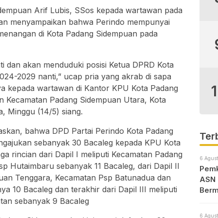
dempuan Arif Lubis, SSos kepada wartawan pada
nan menyampaikan bahwa Perindo mempunyai
kemenangan di Kota Padang Sidempuan pada
nti dan akan menduduki posisi Ketua DPRD Kota
24-2029 nanti,” ucap pria yang akrab di sapa
nya kepada wartawan di Kantor KPU Kota Padang
n Kecamatan Padang Sidempuan Utara, Kota
 Minggu (14/5) siang.
elaskan, bahwa DPD Partai Perindo Kota Padang
Ter
ngajukan sebanyak 30 Bacaleg kepada KPU Kota
 rincian dari Dapil I meliputi Kecamatan Padang
6 Agust
 Hutaimbaru sebanyak 11 Bacaleg, dari Dapil II
Pemk
puan Tenggara, Kecamatan Psp Batunadua dan
ASN 
10 Bacaleg dan terakhir dari Dapil III meliputi
Berm
tan sebanyak 9 Bacaleg
6 Agust