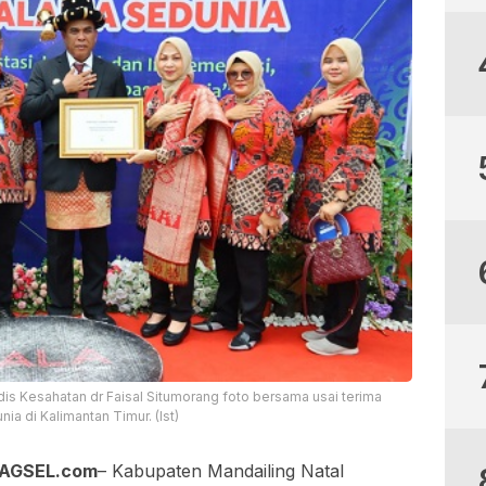
dis Kesahatan dr Faisal Situmorang foto bersama usai terima
ia di Kalimantan Timur. (Ist)
BAGSEL.com
– Kabupaten Mandailing Natal