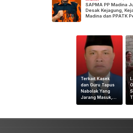
SAPMA PP Madina J
Desak Kejagung, Keja
Madina dan PPATK P
Ali Imran Alias Kobol
Dugaan TPPU Tamba
Ilegal
Terkait Kasek
L
dan Guru Tapus
O
Nabolak Yang
S
Jarang Masuk,
T
DPRD Tapsel
G
Minta Disdik
J
Tapsel Tindak
S
Tegas
S