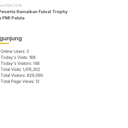
us 2026 | 19:45
Peserta Ramaikan Futsal Trophy
a PMI Paluta
gunjung
Online Users:
3
Today's Visits:
188
Today's Visitors:
148
Total Visits:
1,615,302
Total Visitors:
829,090
Total Page Views:
12