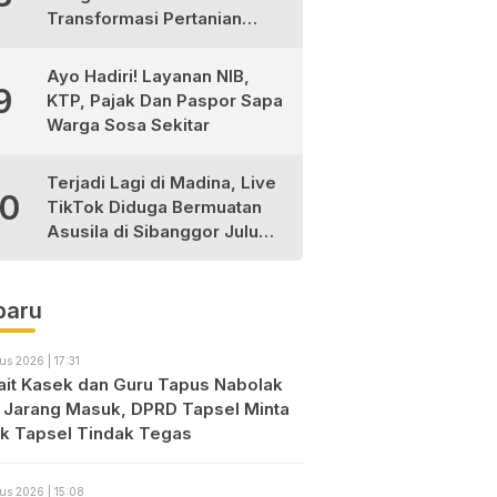
Transformasi Pertanian
Berkelanjutan di Tabagsel
Ayo Hadiri! Layanan NIB,
9
KTP, Pajak Dan Paspor Sapa
Warga Sosa Sekitar
Terjadi Lagi di Madina, Live
10
TikTok Diduga Bermuatan
Asusila di Sibanggor Julu
Dilaporkan, Polres Madina
Usut Tuntas
baru
us 2026 | 17:31
ait Kasek dan Guru Tapus Nabolak
 Jarang Masuk, DPRD Tapsel Minta
ik Tapsel Tindak Tegas
us 2026 | 15:08