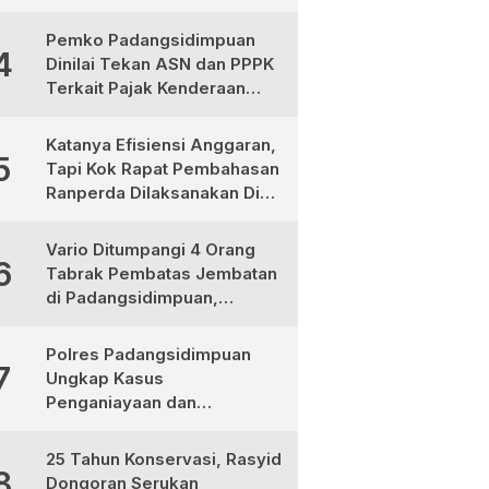
Ternyata Korban
Pembunuhan, Pelaku
Pemko Padangsidimpuan
4
Berhasil di Bekuk Polisi
Dinilai Tekan ASN dan PPPK
Terkait Pajak Kenderaan
Bermotor
Katanya Efisiensi Anggaran,
5
Tapi Kok Rapat Pembahasan
Ranperda Dilaksanakan Di
Medan, Urgensinya Apa?
Vario Ditumpangi 4 Orang
6
Tabrak Pembatas Jembatan
di Padangsidimpuan,
1Tewas dan 3 Terluka
Polres Padangsidimpuan
7
Ungkap Kasus
Penganiayaan dan
Narkotika, 9 Tersangka
Diamankan
25 Tahun Konservasi, Rasyid
8
Dongoran Serukan