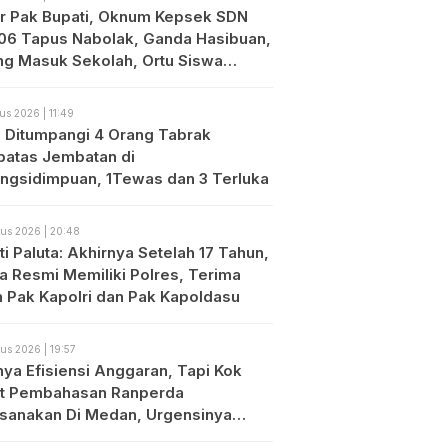
r Pak Bupati, Oknum Kepsek SDN
06 Tapus Nabolak, Ganda Hasibuan,
ng Masuk Sekolah, Ortu Siswa
es
us 2026 | 11:49
o Ditumpangi 4 Orang Tabrak
atas Jembatan di
ngsidimpuan, 1Tewas dan 3 Terluka
us 2026 | 20:48
i Paluta: Akhirnya Setelah 17 Tahun,
ta Resmi Memiliki Polres, Terima
h Pak Kapolri dan Pak Kapoldasu
us 2026 | 19:57
nya Efisiensi Anggaran, Tapi Kok
t Pembahasan Ranperda
ksanakan Di Medan, Urgensinya
?