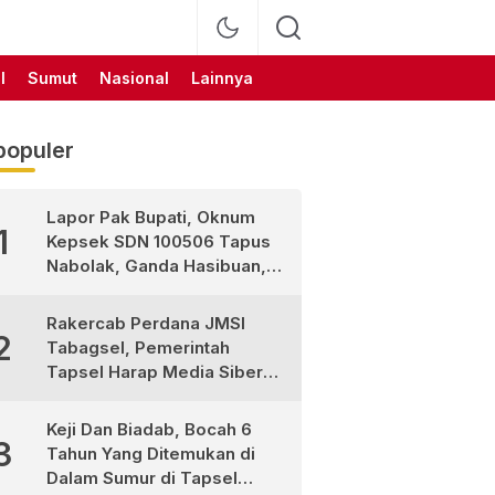
l
Sumut
Nasional
Lainnya
populer
Lapor Pak Bupati, Oknum
1
Kepsek SDN 100506 Tapus
Nabolak, Ganda Hasibuan,
Jarang Masuk Sekolah, Ortu
Siswa Protes
Rakercab Perdana JMSI
2
Tabagsel, Pemerintah
Tapsel Harap Media Siber
Jadi Mitra Strategis
Pembangunan
Keji Dan Biadab, Bocah 6
3
Tahun Yang Ditemukan di
Dalam Sumur di Tapsel