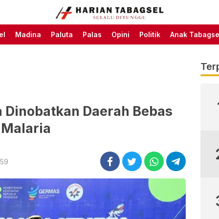
Harian Tabagsel Official
Harian Tabagsel
Website
el
Madina
Paluta
Palas
Opini
Politik
Anak Tabagse
Ter
 Dinobatkan Daerah Bebas
Malaria
:59