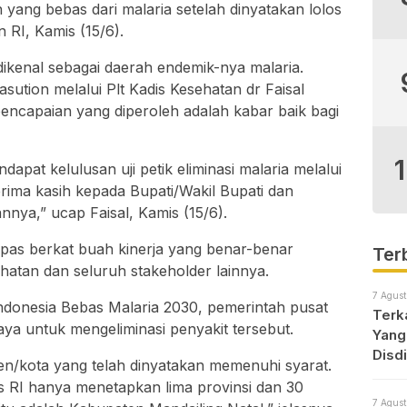
 yang bebas dari malaria setelah dinyatakan lolos
 RI, Kamis (15/6).
ikenal sebagai daerah endemik-nya malaria.
ution melalui Plt Kadis Kesehatan dr Faisal
ncapaian yang diperoleh adalah kabar baik bagi
apat kelulusan uji petik eliminasi malaria melalui
rima kasih kepada Bupati/Wakil Bupati dan
nnya,” ucap Faisal, Kamis (15/6).
lepas berkat buah kinerja yang benar-benar
Ter
hatan dan seluruh stakeholder lainnya.
7 Agust
ndonesia Bebas Malaria 2030, pemerintah pusat
Terk
aya untuk mengeliminasi penyakit tersebut.
Yang
Disd
en/kota yang telah dinyatakan memenuhi syarat.
s RI hanya menetapkan lima provinsi dan 30
7 Agust