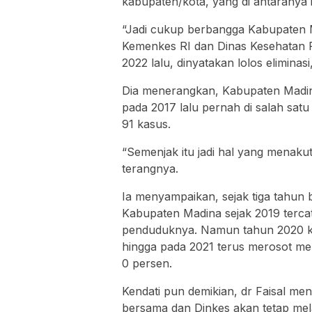
kabupaten/kota, yang di antaranya i
“Jadi cukup berbangga Kabupaten M
Kemenkes RI dan Dinas Kesehatan P
2022 lalu, dinyatakan lolos eliminas
Dia menerangkan, Kabupaten Madi
pada 2017 lalu pernah di salah satu
91 kasus.
“Semenjak itu jadi hal yang menaku
terangnya.
Ia menyampaikan, sejak tiga tahun b
Kabupaten Madina sejak 2019 tercat
penduduknya. Namun tahun 2020 k
hingga pada 2021 terus merosot men
0 persen.
Kendati pun demikian, dr Faisal me
bersama dan Dinkes akan tetap mel