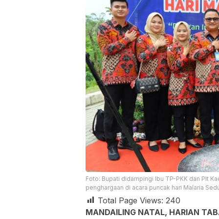
Foto: Bupati didampingi Ibu TP-PKK dan Plt Ka
penghargaan di acara puncak hari Malaria Sedun
Total Page Views:
240
MANDAILING NATAL, HARIAN TA