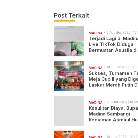
Post Terkait
5 Agustus 2026 | 13:
MADINA
Terjadi Lagi di Madin
Live TikTok Diduga
Bermuatan Asusila di
Sibanggor Julu Dilap
Polres Madina Usut 
18 Juli 2026 | 18:26
MADINA
Sukses, Turnamen T
Meja Cup II yang Dige
Laskar Merah Putih Di
Berbagai Peserta dar
Berbagai Daerah
23 Juni 2026 | 10:59
MADINA
Kesulitan Biaya, Bupa
Madina Sambangi
Kediaman Asmaul Hu
Komitmen Bantu
Keberangkatan ke Ka
16 Juni 2026 | 13:42
MADINA