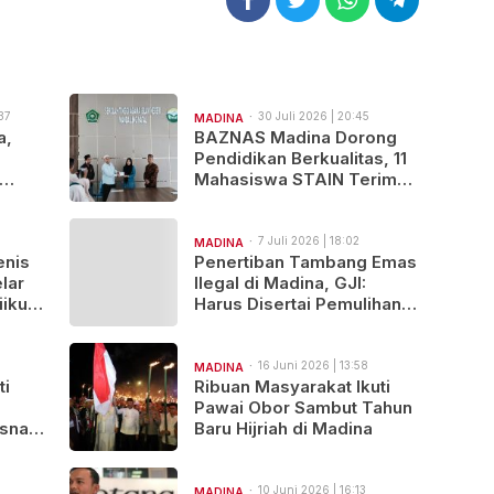
37
30 Juli 2026 | 20:45
MADINA
a,
BAZNAS Madina Dorong
Pendidikan Berkualitas, 11
Mahasiswa STAIN Terima
orkan,
Bantuan Program Madina
Tuntas
Cerdas
7 Juli 2026 | 18:02
MADINA
enis
Penertiban Tambang Emas
lar
Ilegal di Madina, GJI:
ikuti
Harus Disertai Pemulihan
i
Lingkungan dan Solusi
bagi Warga
16 Juni 2026 | 13:58
MADINA
ti
Ribuan Masyarakat Ikuti
Pawai Obor Sambut Tahun
sna,
Baru Hijriah di Madina
iro
10 Juni 2026 | 16:13
MADINA