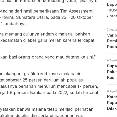
tu adalah Kabupaten Mandailing Natal,” jelasnya.
Lapo
1005
adina dari hasil pemeriksaan Tim Assessment
Jara
rovinsi Sumatera Utara, pada 25 – 28 Oktober
Prot
i,” tambahnya.
7 Agust
na memang dulunya endemik malaria, bahkan
Vari
 kecamatan dilabeli garis merah karena terdapat
Pemb
Pada
tkan bagi orang-orang yang mau datang ke sini,”
6 Agust
Bupat
Palu
elakangan, grafik trend kasus malaria di
Kasi
at sebesar 25 persen dari jumlah populasi
asusnya perlahan menurun mencapai 17 persen,
6 Agust
jadi 8 persen. Bahkan pada 2022, sudah tercatat
Kata
Rapa
Dila
nyatakan bahwa malaria tetap menjadi perhatian
Apa
akukan deteksi dini serta penanganannya.