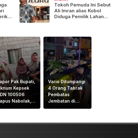
uga
Tokoh Pemuda Ini Sebut
ri
Ali Imran alias Kobol
eriksa
Diduga Pemilik Lahan
Tambang di KM 2
ng
Hutabargot, Desak APH
Lakukan Pemeriksaan
apor Pak Bupati,
Vario Ditumpangi
knum Kepsek
4 Orang Tabrak
DN 100506
Pembatas
apus Nabolak,
Jembatan di
anda Hasibuan,
Padangsidimpuan,
arang Masuk
1Tewas dan 3
ekolah, Ortu
Terluka
iswa Protes