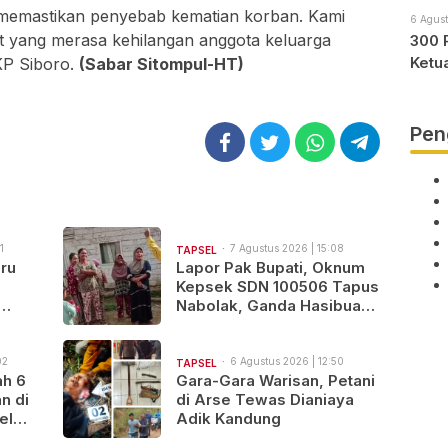
 memastikan penyebab kematian korban. Kami
6 Agust
 yang merasa kehilangan anggota keluarga
300 
Ketu
KP Siboro.
(Sabar Sitompul-HT)
Pen
1
7 Agustus 2026 | 15:08
TAPSEL
ru
Lapor Pak Bupati, Oknum
Kepsek SDN 100506 Tapus
Nabolak, Ganda Hasibuan,
Jarang Masuk Sekolah,
Ortu Siswa Protes
02
6 Agustus 2026 | 12:50
TAPSEL
ah 6
Gara-Gara Warisan, Petani
n di
di Arse Tewas Dianiaya
el
Adik Kandung