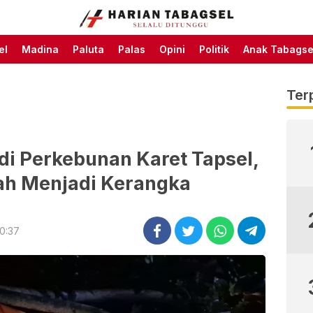
Harian Tabagsel Official
Harian Tabagsel
Website
el
Madina
Paluta
Palas
Opini
Politik
Anak Tabagse
Ter
di Perkebunan Karet Tapsel,
ah Menjadi Kerangka
20:37