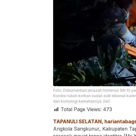
Foto: Dokumentasi jenazah misterius (Mr X) ya
Kondisi tubuh korban sudah sulit dikenali kar
dan kronologi kematiannya. (Ist)
Total Page Views:
473
TAPANULI SELATAN, hariantabag
Angkola Sangkunur, Kabupaten Tap