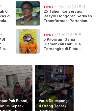
isi
47
4 Agustus 2026 | 16:29
TAPSEL
ah 6
25 Tahun Konservasi,
was di
Rasyid Dongoran Serukan
Dalami
Transformasi Pertanian
Berkelanjutan di Tabagsel
56
28 Juli 2026 | 19:45
TAPSEL
MSI
5 Kilogram Ganja
h
Diamankan Dari Dua
Siber
Tersangka di Pintu
Padang, Batang Angkola
apor Pak Bupati,
Vario Ditumpangi
knum Kepsek
4 Orang Tabrak