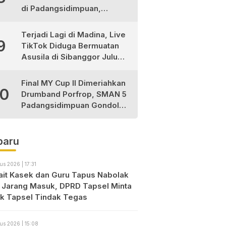
di Padangsidimpuan,
1Tewas dan 3 Terluka
Terjadi Lagi di Madina, Live
9
TikTok Diduga Bermuatan
Asusila di Sibanggor Julu
Dilaporkan, Polres Madina
Usut Tuntas
Final MY Cup II Dimeriahkan
10
Drumband Porfrop, SMAN 5
Padangsidimpuan Gondol
Gelar Juara
baru
us 2026 | 17:31
ait Kasek dan Guru Tapus Nabolak
 Jarang Masuk, DPRD Tapsel Minta
ik Tapsel Tindak Tegas
us 2026 | 15:08