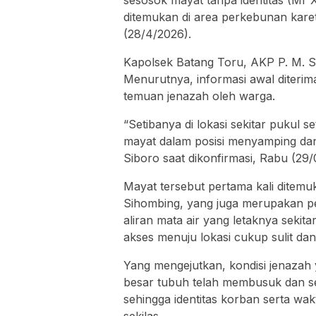
sesosok mayat tanpa identitas (Mr
ditemukan di area perkebunan karet
(28/4/2026).
Kapolsek Batang Toru, AKP P. M. S
Menurutnya, informasi awal diteri
temuan jenazah oleh warga.
“Setibanya di lokasi sekitar pukul
mayat dalam posisi menyamping dan
Siboro saat dikonfirmasi, Rabu (29
Mayat tersebut pertama kali ditem
Sihombing, yang juga merupakan pe
aliran mata air yang letaknya seki
akses menuju lokasi cukup sulit dan 
Yang mengejutkan, kondisi jenazah
besar tubuh telah membusuk dan se
sehingga identitas korban serta wak