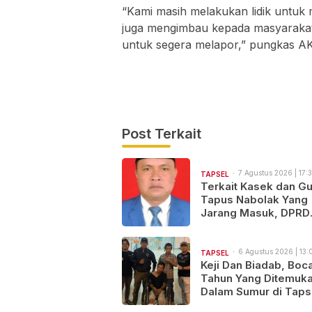
“Kami masih melakukan lidik untuk
juga mengimbau kepada masyarakat
untuk segera melapor,” pungkas A
Post Terkait
7 Agustus 2026 | 17:3
TAPSEL
Terkait Kasek dan Gu
Tapus Nabolak Yang
Jarang Masuk, DPRD
Tapsel Minta Disdik
Tapsel Tindak Tegas
6 Agustus 2026 | 13:
TAPSEL
Keji Dan Biadab, Boc
Tahun Yang Ditemuka
Dalam Sumur di Taps
Ternyata Korban