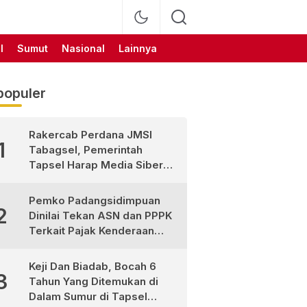
l
Sumut
Nasional
Lainnya
populer
Rakercab Perdana JMSI
1
Tabagsel, Pemerintah
Tapsel Harap Media Siber
Jadi Mitra Strategis
Pembangunan
Pemko Padangsidimpuan
2
Dinilai Tekan ASN dan PPPK
Terkait Pajak Kenderaan
Bermotor
Keji Dan Biadab, Bocah 6
3
Tahun Yang Ditemukan di
Dalam Sumur di Tapsel