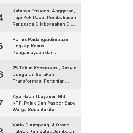
Ternyata Korban
Pembunuhan, Pelaku
Katanya Efisiensi Anggaran,
4
Berhasil di Bekuk Polisi
Tapi Kok Rapat Pembahasan
Ranperda Dilaksanakan Di
Medan, Urgensinya Apa?
Polres Padangsidimpuan
5
Ungkap Kasus
Penganiayaan dan
Narkotika, 9 Tersangka
Diamankan
25 Tahun Konservasi, Rasyid
6
Dongoran Serukan
Transformasi Pertanian
Berkelanjutan di Tabagsel
Ayo Hadiri! Layanan NIB,
7
KTP, Pajak Dan Paspor Sapa
Warga Sosa Sekitar
Vario Ditumpangi 4 Orang
8
Tabrak Pembatas Jembatan