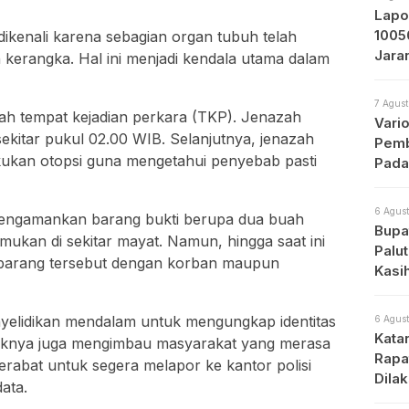
Lapo
1005
 dikenali karena sebagian organ tubuh telah
Jara
erangka. Hal ini menjadi kendala utama dalam
Prot
7 Agust
lah tempat kejadian perkara (TKP). Jenazah
Vari
sekitar pukul 02.00 WIB. Selanjutnya, jenazah
Pemb
kukan otopsi guna mengetahui penyebab pasti
Pada
6 Agust
a mengamankan barang bukti berupa dua buah
Bupat
mukan di sekitar mayat. Namun, hingga saat ini
Palu
n barang tersebut dengan korban maupun
Kasi
enyelidikan mendalam untuk mengungkap identitas
6 Agust
Kata
haknya juga mengimbau masyarakat yang merasa
Rapa
erabat untuk segera melapor ke kantor polisi
Dila
ata.
Apa