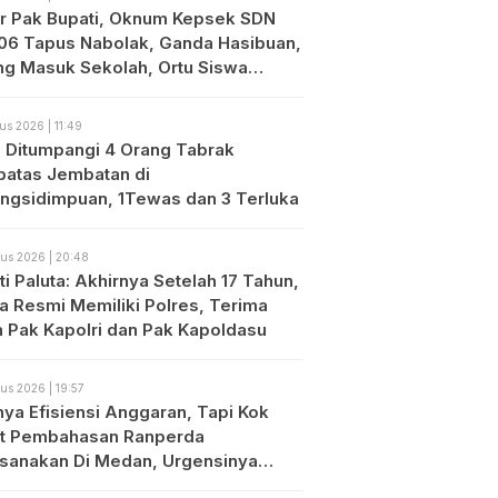
r Pak Bupati, Oknum Kepsek SDN
06 Tapus Nabolak, Ganda Hasibuan,
ng Masuk Sekolah, Ortu Siswa
es
us 2026 | 11:49
o Ditumpangi 4 Orang Tabrak
atas Jembatan di
ngsidimpuan, 1Tewas dan 3 Terluka
us 2026 | 20:48
i Paluta: Akhirnya Setelah 17 Tahun,
ta Resmi Memiliki Polres, Terima
h Pak Kapolri dan Pak Kapoldasu
us 2026 | 19:57
nya Efisiensi Anggaran, Tapi Kok
t Pembahasan Ranperda
ksanakan Di Medan, Urgensinya
?