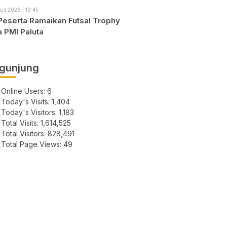
us 2026 | 19:45
Peserta Ramaikan Futsal Trophy
a PMI Paluta
gunjung
Online Users:
6
Today's Visits:
1,404
Today's Visitors:
1,183
Total Visits:
1,614,525
Total Visitors:
828,491
Total Page Views:
49