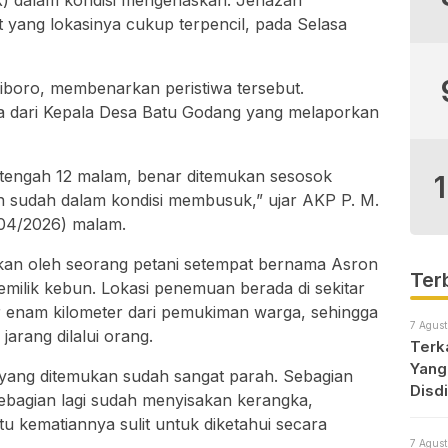
 X) dalam kondisi mengenaskan. Jenazah
 yang lokasinya cukup terpencil, pada Selasa
iboro, membenarkan peristiwa tersebut.
ma dari Kepala Desa Batu Godang yang melaporkan
 setengah 12 malam, benar ditemukan sesosok
 sudah dalam kondisi membusuk,” ujar AKP P. M.
/04/2026) malam.
ukan oleh seorang petani setempat bernama Asron
Ter
milik kebun. Lokasi penemuan berada di sekitar
tar enam kilometer dari pemukiman warga, sehingga
7 Agust
jarang dilalui orang.
Terk
Yang
 yang ditemukan sudah sangat parah. Sebagian
Disd
bagian lagi sudah menyisakan kerangka,
tu kematiannya sulit untuk diketahui secara
7 Agust