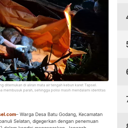
ng ditemukan di aliran mata air tengah kebun karet Tapsel.
ena membusuk parah, sehingga polisi masih mendalami identitas
sel.com
– Warga Desa Batu Godang, Kecamatan
anuli Selatan, digegerkan dengan penemuan