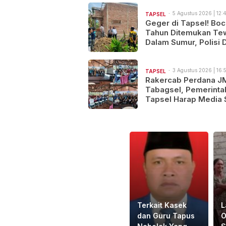
Pembunuhan, Pelaku
Berhasil di Bekuk Pol
5 Agustus 2026 | 12:
TAPSEL
Geger di Tapsel! Boc
Tahun Ditemukan Te
Dalam Sumur, Polisi 
Dugaan Kekerasan
3 Agustus 2026 | 16:
TAPSEL
Rakercab Perdana J
Tabagsel, Pemerinta
Tapsel Harap Media 
Jadi Mitra Strategis
Pembangunan
Terkait Kasek
L
dan Guru Tapus
O