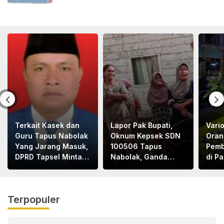
Terkait Kasek dan
Lapor Pak Bupati,
Vari
Guru Tapus Nabolak
Oknum Kepsek SDN
Oran
Yang Jarang Masuk,
100506 Tapus
Pemb
DPRD Tapsel Minta
Nabolak, Ganda
di P
Disdik Tapsel Tindak
Hasibuan, Jarang
1Tew
Tegas
Masuk Sekolah, Ortu
Terl
Siswa Protes
Terpopuler