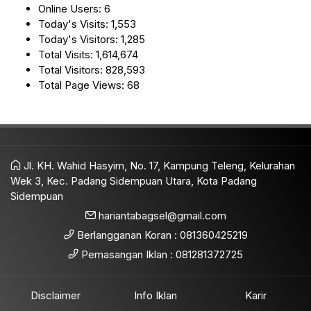
Online Users:
6
Today's Visits:
1,553
Today's Visitors:
1,285
Total Visits:
1,614,674
Total Visitors:
828,593
Total Page Views:
68
Jl. KH. Wahid Hasyim, No. 17, Kampung Teleng, Kelurahan
Wek 3, Kec. Padang Sidempuan Utara, Kota Padang
Sidempuan
hariantabagsel@gmail.com
Berlangganan Koran : 081360425219
Pemasangan Iklan : 081281372725
Disclaimer
Info Iklan
Karir