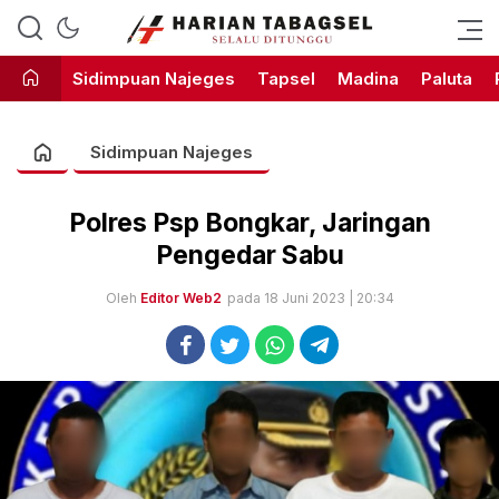
Harian Tabagsel Official Website
Harian Tabagsel
Sidimpuan Najeges
Tapsel
Madina
Paluta
Sidimpuan Najeges
Polres Psp Bongkar, Jaringan
Pengedar Sabu
Oleh
Editor Web2
pada 18 Juni 2023 | 20:34