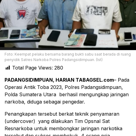
Foto: Keempat pelaku bersama barang bukti sabu saat berada di ruang
penyidik Satres Narkoba Polres Padangsidimpuan. (Ist)
Total Page Views:
280
PADANGSIDIMPUAN, HARIAN TABAGSEL.com
– Pada
Operasi Antik Toba 2023, Polres Padangsidimpuan,
Polda Sumatera Utara berhasil mengungkap jaringan
narkoba, diduga sebagai pengedar.
Penangkapan tersebut berkat teknik penyamaran
(undercover) yang dilakukan Tim Opsnal Sat
Resnarkoba untuk membongkar jaringan narkotika
tersebut dan sukses membekuk 4 orang pria.