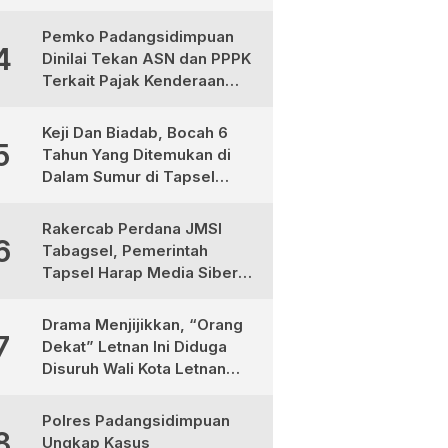
Medan, Urgensinya Apa?
Pemko Padangsidimpuan
4
Dinilai Tekan ASN dan PPPK
Terkait Pajak Kenderaan
Bermotor
Keji Dan Biadab, Bocah 6
5
Tahun Yang Ditemukan di
Dalam Sumur di Tapsel
Ternyata Korban
Pembunuhan, Pelaku
Rakercab Perdana JMSI
6
Berhasil di Bekuk Polisi
Tabagsel, Pemerintah
Tapsel Harap Media Siber
Jadi Mitra Strategis
Pembangunan
Drama Menjijikkan, “Orang
7
Dekat” Letnan Ini Diduga
Disuruh Wali Kota Letnan
Labrak Rapat Bapemperda
di Medan
Polres Padangsidimpuan
8
Ungkap Kasus