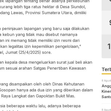
cek lapangan tentang benar adanya perkebunan
rang lebih tiga ratus hektar di Desa Siundol,
ng Lawas, Provinsi Sumatera Utara, dimiliki
an peninjauan lapangan yang baru saja dilakukan
a kebun yang tidak mau disebut namanya
ni memang tidak memiliki izin resmi dari
an legalitas izin kepemilikan pengelolaan,”
l, Jumat (25/4/2025) sore.
atan kepala desa mengeluarkan surat jual beli akan
kum sesuai arahan Satgas Penertiban Kawasan
Ter
8 Agust
 yang disampaikan oleh oleh Dinas Kehutanan
Angg
Sosopan hanya ada dua izin yang diberikan dalam
Kine
 Raya Langkat dan Gapoktan Bukit Mas.
Sant
sia beberapa waktu lalu, adanya beberapa
8 Agust