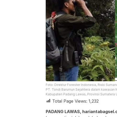
Foto: Direktur Forester Indonesia, Riski Sum
PT. Tondi Barumun Sejahtera dalam kawasan h
Kabupaten Padang Lawas, Provinsi Sumatera Uta
Total Page Views:
1,232
PADANG LAWAS, hariantabagsel.