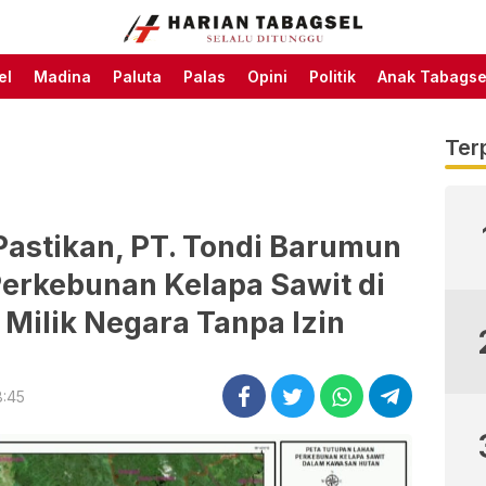
Harian Tabagsel Official
Harian Tabagsel
Website
el
Madina
Paluta
Palas
Opini
Politik
Anak Tabagse
Ter
Pastikan, PT. Tondi Barumun
Perkebunan Kelapa Sawit di
Milik Negara Tanpa Izin
8:45