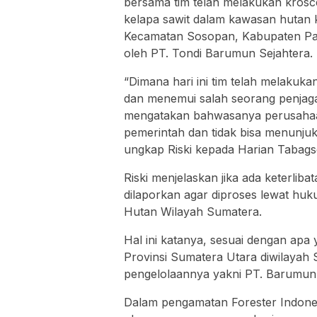
bersama tim telah melakukan kros
kelapa sawit dalam kawasan hutan ku
Kecamatan Sosopan, Kabupaten Pada
oleh PT. Tondi Barumun Sejahtera.
“Dimana hari ini tim telah melakuk
dan menemui salah seorang penjag
mengatakan bahwasanya perusahaan i
pemerintah dan tidak bisa menunjukk
ungkap Riski kepada Harian Tabagse
Riski menjelaskan jika ada keterlib
dilaporkan agar diproses lewat hu
Hutan Wilayah Sumatera.
Hal ini katanya, sesuai dengan apa
Provinsi Sumatera Utara diwilayah 
pengelolaannya yakni PT. Barumun
Dalam pengamatan Forester Indone