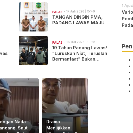
atu
7 Agust
Vari
17 Juli 2026 | 15:49
PALAS
TANGAN DINGIN PMA,
Pemb
PADANG LAWAS MAJU
Pada
16 Juli 2026 | 10:28
PALAS
Pen
19 Tahun Padang Lawas!
was
“Luruskan Niat, Teruslah
Bermanfaat” Bukan
Sekadar Kata-Kata
engan Nada
Drama
ancang, Saut
Menjijikkan,