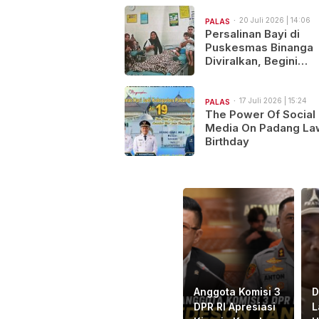
Satu Tujuan..Salam S
Hobi!
20 Juli 2026 | 14:06
PALAS
Persalinan Bayi di
Puskesmas Binanga
Diviralkan, Begini
Kronologi Medis
Kejadiannya…
17 Juli 2026 | 15:24
PALAS
The Power Of Social
Media On Padang La
Birthday
Anggota Komisi 3
D
DPR RI Apresiasi
L