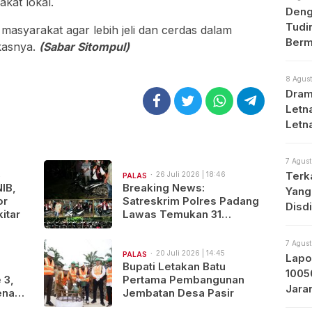
kat lokal.
Deng
Tudi
 masyarakat agar lebih jeli dan cerdas dalam
Berm
kasnya.
(Sabar Sitompul)
8 Agust
Dram
Letna
Letn
Med
7 Agust
Terk
2
26 Juli 2026 | 18:46
PALAS
NIB,
Breaking News:
Yang
or
Satreskrim Polres Padang
Disd
itar
Lawas Temukan 31
Sepeda Motor Diduga
Hasil Kejahatan
7 Agust
20 Juli 2026 | 14:45
PALAS
Lapo
s
Bupati Letakan Batu
1005
 3,
Pertama Pembangunan
Jara
nanti
Jembatan Desa Pasir
Prot
rita,