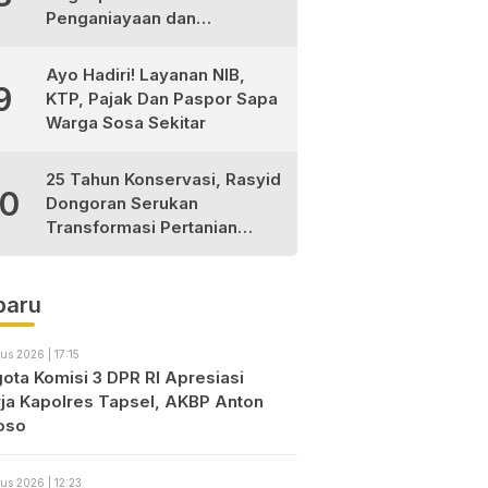
Penganiayaan dan
Narkotika, 9 Tersangka
Diamankan
Ayo Hadiri! Layanan NIB,
9
KTP, Pajak Dan Paspor Sapa
Warga Sosa Sekitar
25 Tahun Konservasi, Rasyid
10
Dongoran Serukan
Transformasi Pertanian
Berkelanjutan di Tabagsel
baru
us 2026 | 17:15
ota Komisi 3 DPR RI Apresiasi
rja Kapolres Tapsel, AKBP Anton
oso
us 2026 | 12:23