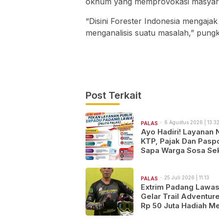
oknum yang memprovokasi masyara
“Disini Forester Indonesia mengajak
menganalisis suatu masalah,” pung
Post Terkait
6 Agustus 2026 | 13:3
PALAS
Ayo Hadiri! Layanan 
KTP, Pajak Dan Pasp
Sapa Warga Sosa Sek
25 Juli 2026 | 11:13
PALAS
Extrim Padang Lawa
Gelar Trail Adventure
Rp 50 Juta Hadiah Me
“Satu Jalur, Seribu Ce