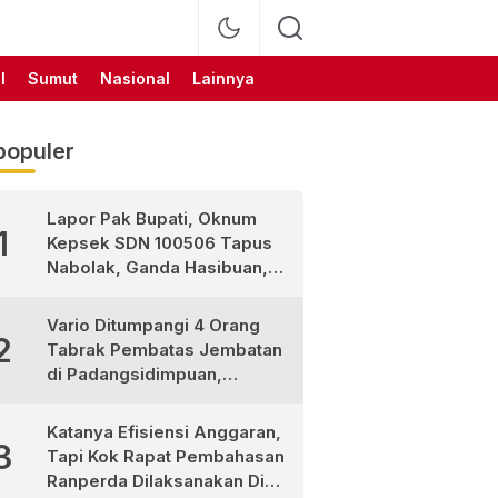
l
Sumut
Nasional
Lainnya
populer
Lapor Pak Bupati, Oknum
1
Kepsek SDN 100506 Tapus
Nabolak, Ganda Hasibuan,
Jarang Masuk Sekolah, Ortu
Siswa Protes
Vario Ditumpangi 4 Orang
2
Tabrak Pembatas Jembatan
di Padangsidimpuan,
1Tewas dan 3 Terluka
Katanya Efisiensi Anggaran,
3
Tapi Kok Rapat Pembahasan
Ranperda Dilaksanakan Di