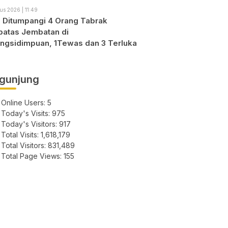
us 2026 | 11:49
o Ditumpangi 4 Orang Tabrak
atas Jembatan di
ngsidimpuan, 1Tewas dan 3 Terluka
gunjung
Online Users:
5
Today's Visits:
975
Today's Visitors:
917
Total Visits:
1,618,179
Total Visitors:
831,489
Total Page Views:
155