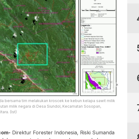
anda bersama tim melakukan kroscek ke kebun kelapa sawit milik
utan milik negara di Desa Siundol, Kecamatan Sosopan,
ra. (Ist)
com-
Direktur Forester Indonesia, Riski Sumanda