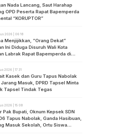
an Nada Lancang, Saut Harahap
ng OPD Peserta Rapat Bapemperda
ental “KORUPTOR”
us 2026 | 06:18
a Menjijikkan, “Orang Dekat”
n Ini Diduga Disuruh Wali Kota
an Labrak Rapat Bapemperda di
an
us 2026 | 17:31
ait Kasek dan Guru Tapus Nabolak
 Jarang Masuk, DPRD Tapsel Minta
ik Tapsel Tindak Tegas
us 2026 | 15:08
r Pak Bupati, Oknum Kepsek SDN
06 Tapus Nabolak, Ganda Hasibuan,
ng Masuk Sekolah, Ortu Siswa
es